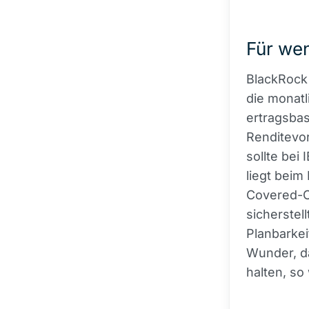
Für wen
BlackRock 
die monatl
ertragsbas
Renditevor
sollte bei
liegt beim
Covered-Ca
sicherstell
Planbarkei
Wunder, d
halten, so