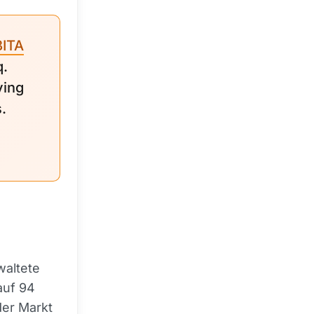
BITA
q.
ying
.
waltete
auf 94
der Markt