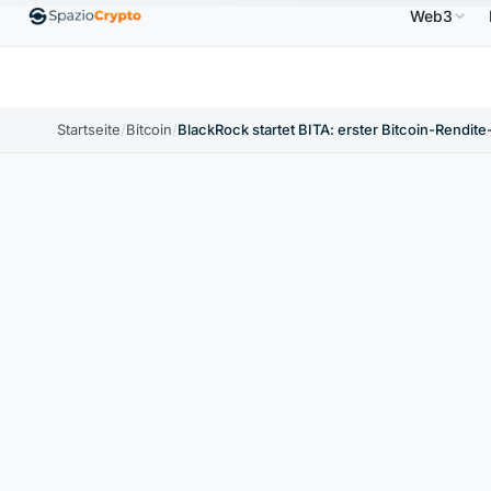
Web3
$
Ethereum
1.880,58 $
Tether
0,9991 $
BNB
↑1.10%
ETH
↑1.90%
USDT
↑0.00%
BN
Startseite
/
Bitcoin
/
BlackRock startet BITA: erster Bitcoin-Rendite