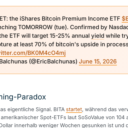
ET: the iShares Bitcoin Premium Income ETF
$
unching TOMORROW (tue). Confirmed by Nasda
 the ETF will target 15-25% annual
yield
while tr
ture at least 70% of bitcoin's upside in process
witter.com/BK0M4cO4mj
c Balchunas (@EricBalchunas)
June 15, 2026
ming-Paradox
das eigentliche Signal. BITA
startet
, während das ver
amerikanischer Spot-ETFs laut SoSoValue von 104 
 Dollar innerhalb weniger Wochen gesunken ist und 