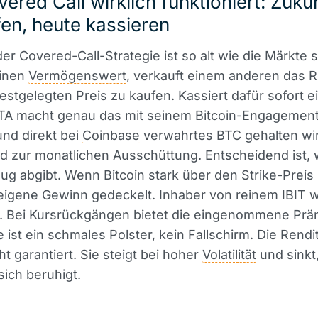
ered Call wirklich funktioniert: Zuku
en, heute kassieren
der Covered-Call-Strategie ist so alt wie die Märkte s
einen
Vermögenswert
, verkauft einem anderen das R
estgelegten Preis zu kaufen. Kassiert dafür sofort e
ITA macht genau das mit seinem Bitcoin-Engagement
und direkt bei
Coinbase
verwahrtes BTC gehalten wir
rd zur monatlichen Ausschüttung. Entscheidend ist,
g abgibt. Wenn Bitcoin stark über den Strike-Preis s
 eigene Gewinn gedeckelt. Inhaber von reinem IBIT w
en. Bei Kursrückgängen bietet die eingenommene Pr
 ist ein schmales Polster, kein Fallschirm. Die Rendit
t garantiert. Sie steigt bei hoher
Volatilität
und sinkt
sich beruhigt.