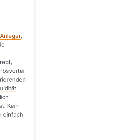
Anleger
,
ie
rebt,
rbsvorteil
rrierenden
uidität
lich
st. Kein
 einfach