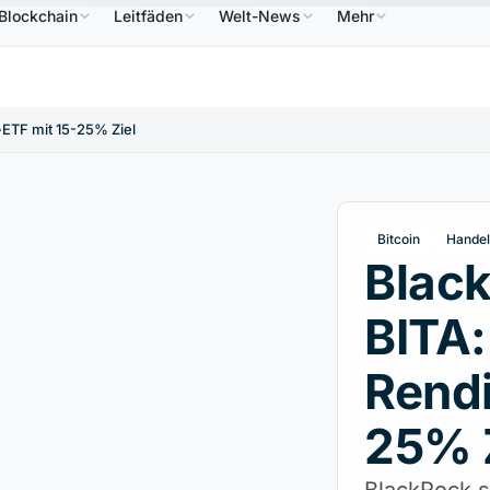
Blockchain
Leitfäden
Welt-News
Mehr
586,64 $
USDC
0,9995 $
XRP
1,09 $
Solana
B
↑2.10%
USDC
↑0.00%
XRP
↑2.30%
S
-ETF mit 15-25% Ziel
Bitcoin
Handel
Black
BITA:
Rendi
25% 
BlackRock st