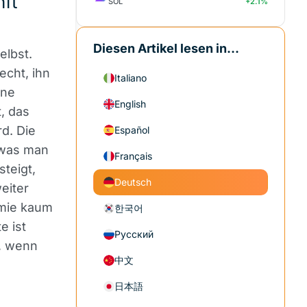
nft
SOL
+2.1%
Diesen Artikel lesen in...
elbst.
echt, ihn
Italiano
ine
English
, das
d. Die
Español
 was man
Français
teigt,
Deutsch
eiter
ämie kaum
한국어
e ist
Русский
, wenn
中文
日本語