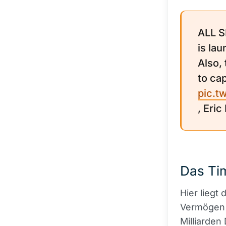
ALL S
is la
Also,
to cap
pic.t
, Eri
Das Ti
Hier liegt 
Vermögen 
Milliarden