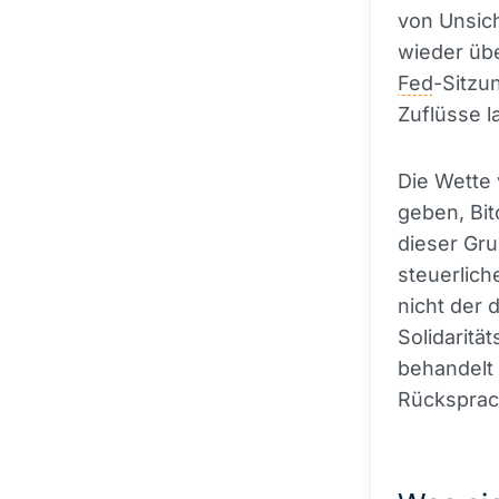
von Unsich
wieder über
Fed
-Sitzu
Zuflüsse 
Die Wette 
geben, Bit
dieser Gru
steuerlich
nicht der
Solidaritä
behandelt 
Rücksprach