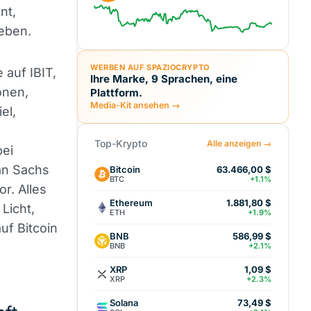
nt,
leben.
WERBEN AUF SPAZIOCRYPTO
 auf IBIT,
Ihre Marke, 9 Sprachen, eine
onen,
Plattform.
Media-Kit ansehen →
el,
Top-Krypto
Alle anzeigen →
bei
an Sachs
Bitcoin
63.466,00 $
BTC
+1.1%
r. Alles
Ethereum
1.881,80 $
Licht,
ETH
+1.9%
uf Bitcoin
BNB
586,99 $
BNB
+2.1%
XRP
1,09 $
XRP
+2.3%
Solana
73,49 $