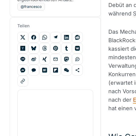
Debüt an d
@francesco
während
S
Teilen
Das Mechan
BlackRocks
kassiert d
mindesten
Verwaltung
Konkurren
(erwartet 
nach Vorsc
nach der
E
hat einen 