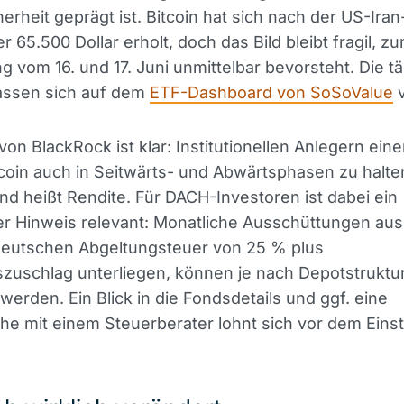
erheit geprägt ist. Bitcoin hat sich nach der US-Ira
 65.500 Dollar erholt, doch das Bild bleibt fragil, zu
ng vom 16. und 17. Juni unmittelbar bevorsteht. Die t
lassen sich auf dem
ETF-Dashboard von SoSoValue
v
von BlackRock ist klar: Institutionellen Anlegern ein
coin auch in Seitwärts- und Abwärtsphasen zu halte
nd heißt Rendite. Für DACH-Investoren ist dabei ein
er Hinweis relevant: Monatliche Ausschüttungen aus
 deutschen Abgeltungsteuer von 25 % plus
tszuschlag unterliegen, können je nach Depotstruktu
werden. Ein Blick in die Fondsdetails und ggf. eine
e mit einem Steuerberater lohnt sich vor dem Einst