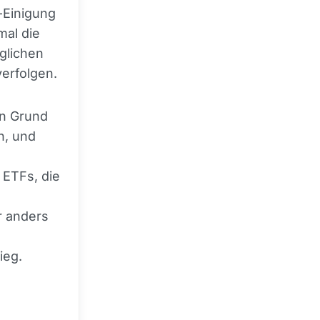
n-Einigung
mal die
äglichen
erfolgen.
en Grund
n, und
 ETFs, die
r anders
ieg.