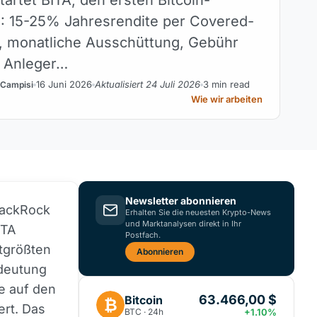
: 15-25% Jahresrendite per Covered-
IT, monatliche Ausschüttung, Gebühr
 Anleger…
16 Juni 2026
Aktualisiert 24 Juli 2026
3 min read
 Campisi
Wie wir arbeiten
Newsletter abonnieren
BlackRock
Erhalten Sie die neuesten Krypto-News
und Marktanalysen direkt in Ihr
TA
Postfach.
ltgrößten
Abonnieren
edeutung
te auf den
63.466,00 $
Bitcoin
₿
ert. Das
BTC · 24h
+1.10%