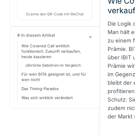
Wie Cov
verkauf
Scanne den QR-Code mit WeChat
Die Logik 
Man hält 
# In diesem Artikel
zu einem f
Wie Covered Call wirklich
Prämie. B
funktioniert: Zukunft verkaufen,
heute kassieren
über IBIT 
Prämie wi
Jährliche Gebühren im Vergleich
im Gegenzu
Für wen BITA geeignet ist, und für
wen nicht
bleibt der
Das Timing-Paradox
profitier
Was sich wirklich verändert
Schutz: Sie
zudem nich
der Markt 