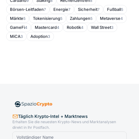
Cardano
Staking
Rechenzentren
9
8
8
Börsen-Leitfaden
Energie
Sicherheit
Fußball
7
7
7
5
Märkte
Tokenisierung
Zahlungen
Metaverse
5
5
5
4
GameFi
Mastercard
Robotik
Wall Street
4
4
4
3
MiCA
Adoption
3
3
Täglich Krypto-Intel + Marktnews
Erhalten Sie die neuesten Krypto-News und Marktanalysen
direkt in Ihr Postfach.