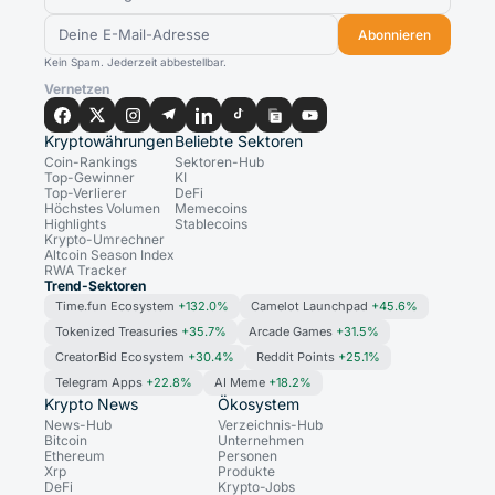
Abonnieren
Kein Spam. Jederzeit abbestellbar.
Vernetzen
Kryptowährungen
Beliebte Sektoren
Coin-Rankings
Sektoren-Hub
Top-Gewinner
KI
Top-Verlierer
DeFi
Höchstes Volumen
Memecoins
Highlights
Stablecoins
Krypto-Umrechner
Altcoin Season Index
RWA Tracker
Trend-Sektoren
Time.fun Ecosystem
+132.0%
Camelot Launchpad
+45.6%
Tokenized Treasuries
+35.7%
Arcade Games
+31.5%
CreatorBid Ecosystem
+30.4%
Reddit Points
+25.1%
Telegram Apps
+22.8%
AI Meme
+18.2%
Krypto News
Ökosystem
News-Hub
Verzeichnis-Hub
Bitcoin
Unternehmen
Ethereum
Personen
Xrp
Produkte
DeFi
Krypto-Jobs