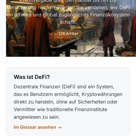
Kreditvergabe über den Handel bis hin zur
Versicherung reichen, werden Sie verstehen, wie DeFi
ein offenes und global zugängliches Finanzökosystem
schafft.
128 Artikel
Was ist DeFi?
Dezentrale Finanzen (DeFi) sind ein System,
das es Benutzern ermöglicht, Kryptowährungen
direkt zu handeln, ohne auf Sicherheiten oder
Vermittler wie traditionelle Finanzinstitute
angewiesen zu sein.
Im Glossar ansehen →