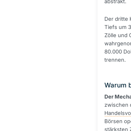
abstrakt.
Der dritte
Tiefs um 3
Zölle und 
wahrgenomm
80.000 Dol
trennen.
Warum be
Der Mechan
zwischen d
Handelsv
Börsen ope
stärksten 