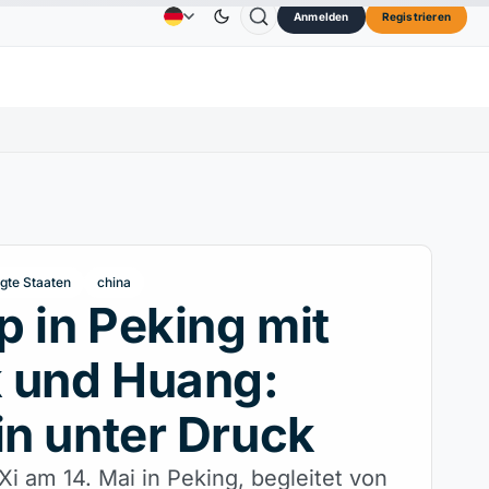
Anmelden
Registrieren
73,45 $
TRON
0,3264 $
Dogecoin
0,0707 $
Anzeige
Kontakt
Über
OL
↑2.10%
TRX
↓0.30%
DOGE
↑2.40%
igte Staaten
china
 in Peking mit
 und Huang:
in unter Druck
 Xi am 14. Mai in Peking, begleitet von