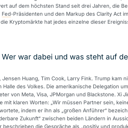
wert auf dem höchsten Stand seit drei Jahren, die B
n
Fed
-Präsidenten und den Markup des Clarity Act i
 die Kryptomärkte hat jedes einzelne dieser Ereigni
: Wer war dabei und was steht auf d
 Jensen Huang, Tim Cook, Larry Fink. Trump kam nic
 Halle des Volkes. Die amerikanische Delegation u
eter von Meta, Visa, JPMorgan und Blackstone. Xi J
e mit klaren Worten: „Wir müssen Partner sein, keine
ortete, indem er ihn als „großen Anführer“ bezeic
erbare Zukunft“ zwischen beiden Ländern in Aussich
 beschrieben die Gespräche als „positiv und produkt