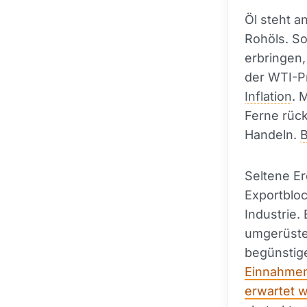
Öl steht a
Rohöls. So
erbringen,
der WTI-Pr
Inflation
. 
Ferne rüc
Handeln.
B
Seltene Er
Exportbloc
Industrie.
umgerüstet
begünstige
Einnahmen
erwartet 