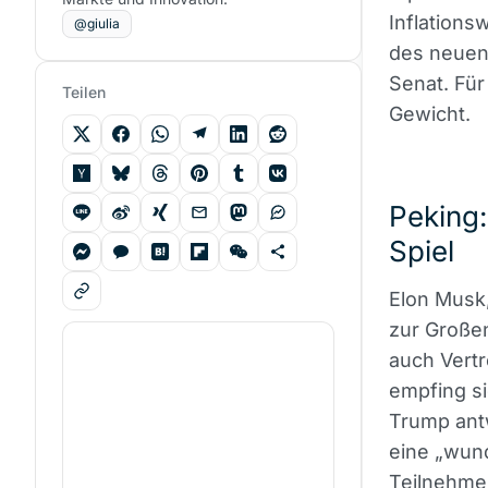
Inflations
@giulia
des neue
Senat. Für
Teilen
Gewicht.
Peking
Spiel
Elon Musk,
zur Großen
auch Vertr
empfing si
Trump antw
eine „wund
Teilnehmer