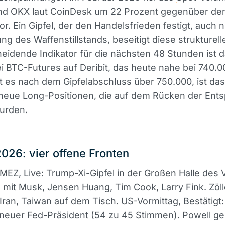
nd OKX laut CoinDesk um 22 Prozent gegenüber de
r. Ein Gipfel, der den Handelsfrieden festigt, auch 
ng des Waffenstillstands, beseitigt diese strukturel
eidende Indikator für die nächsten 48 Stunden ist 
ei BTC-
Futures
auf Deribit, das heute nahe bei 740.
igt es nach dem Gipfelabschluss über 750.000, ist das
 neue
Long
-Positionen, die auf dem Rücken der En
wurden.
2026: vier offene Fronten
MEZ, Live: Trump-Xi-Gipfel in der Großen Halle des 
 mit Musk, Jensen Huang, Tim Cook, Larry Fink. Zöll
, Iran, Taiwan auf dem Tisch. US-Vormittag, Bestätigt:
neuer Fed-Präsident (54 zu 45 Stimmen). Powell ge