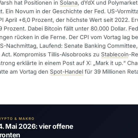
arsh hat Positionen in
Solana
, dYdX und Polymarket
t. Ein Novum in der Geschichte der Fed. US-Vormitt
I April +6,0 Prozent, der höchste Wert seit 2022. Er
 Prozent. Dabei Bitcoin fällt unter 80.000 Dollar. Fe
gen rücken in die Ferne. Der CPI vom Vortag lag be
US-Nachmittag, Laufend: Senate Banking Committee
y Act. Kompromiss Tillis-Alsobrooks zu
Stablecoin
-Re
trong erklärte in einem Post auf X: „Mark it up.“ Cha
tte am Vortag den
Spot-Handel
für 39 Millionen Ret
RYPTO & MAKRO
4. Mai 2026: vier offene
ronten