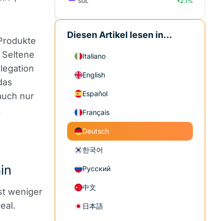
SOL
+2.1%
Diesen Artikel lesen in...
 Produkte
 Seltene
Italiano
legation
English
das
Español
auch nur
t
Français
.
Deutsch
한국어
in
Русский
中文
st weniger
eal.
日本語