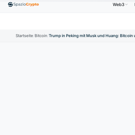
Web3
$
Ethereum
1.880,58 $
Tether
0,9991 $
BNB
↑1.10%
ETH
↑1.90%
USDT
↑0.00%
BN
Startseite
/
Bitcoin
/
Trump in Peking mit Musk und Huang: Bitcoin 