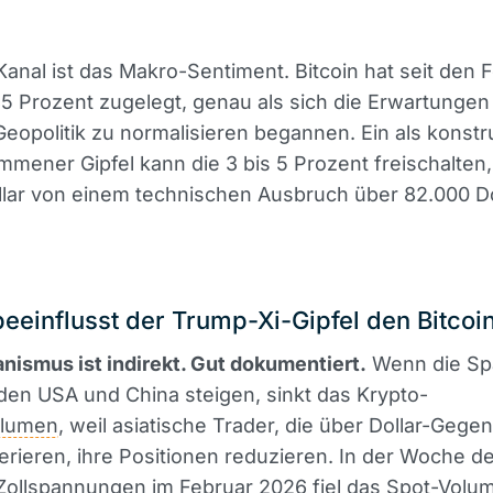
 Kanal ist das Makro-Sentiment. Bitcoin hat seit den 
5 Prozent zugelegt, genau als sich die Erwartunge
Geopolitik zu normalisieren begannen. Ein als konstr
ener Gipfel kann die 3 bis 5 Prozent freischalten,
lar von einem technischen Ausbruch über 82.000 Do
einflusst der Trump-Xi-Gipfel den Bitcoi
ismus ist indirekt. Gut dokumentiert.
Wenn die S
en USA und China steigen, sinkt das Krypto-
olumen
, weil asiatische Trader, die über Dollar-Gegen
rieren, ihre Positionen reduzieren. In der Woche d
Zollspannungen im Februar 2026 fiel das
Spot
-Volu