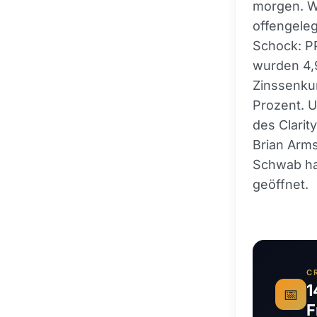
morgen. W
offengeleg
Schock: PP
wurden 4,9
Zinssenkun
Prozent. 
des Clarit
Brian Arms
Schwab ha
geöffnet.
C
1
📅
F