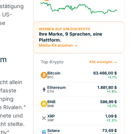
estätigung
m US-
sse
WERBEN AUF SPAZIOCRYPTO
Ihre Marke, 9 Sprachen, eine
Plattform.
Media-Kit ansehen →
em
Top-Krypto
Alle anzeigen →
Bitcoin
63.466,00 $
BTC
+1.1%
ht allein
Ethereum
1.881,80 $
mfasste
ETH
+1.9%
inping
BNB
586,99 $
BNB
+2.1%
 Rivalen.“
hnete und
XRP
1,09 $
XRP
+2.3%
t stellte.
Solana
73,49 $
iv“,