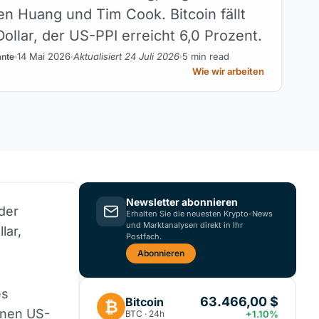
n Huang und Tim Cook. Bitcoin fällt
ollar, der US-PPI erreicht 6,0 Prozent.
14 Mai 2026
Aktualisiert 24 Juli 2026
5 min read
ante
Wie wir arbeiten
Newsletter abonnieren
 der
Erhalten Sie die neuesten Krypto-News
und Marktanalysen direkt in Ihr
lar,
Postfach.
Abonnieren
es
63.466,00 $
Bitcoin
₿
einen US-
BTC · 24h
+1.10%