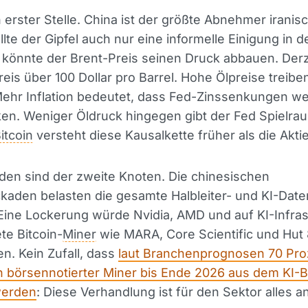
n erster Stelle. China ist der größte Abnehmer iranis
llte der Gipfel auch nur eine informelle Einigung in d
 könnte der Brent-Preis seinen Druck abbauen. Derze
eis über 100 Dollar pro Barrel. Hohe Ölpreise treibe
Mehr Inflation bedeutet, dass Fed-Zinssenkungen wei
ken. Weniger Öldruck hingegen gibt der Fed Spielr
itcoin
versteht diese Kausalkette früher als die Akti
den sind der zweite Knoten. Die chinesischen
kaden belasten die gesamte Halbleiter- und KI-Date
 Eine Lockerung würde Nvidia, AMD und auf KI-Infras
e Bitcoin-
Miner
wie MARA, Core Scientific und Hut 
n. Kein Zufall, dass
laut Branchenprognosen 70 Pro
 börsennotierter Miner bis Ende 2026 aus dem KI-B
werden
: Diese Verhandlung ist für den Sektor alles a