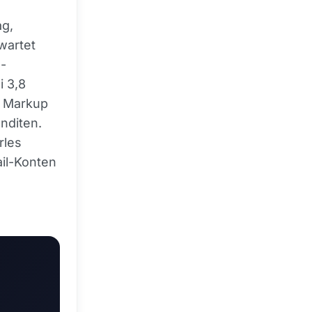
ag,
wartet
d-
i 3,8
, Markup
nditen.
rles
ail-Konten