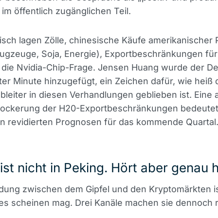
im öffentlich zugänglichen Teil.
sch lagen Zölle, chinesische Käufe amerikanischer
ugzeuge, Soja, Energie), Exportbeschränkungen für
 die Nvidia-Chip-Frage. Jensen Huang wurde der De
tzter Minute hinzugefügt, ein Zeichen dafür, wie heiß 
leiter in diesen Verhandlungen geblieben ist. Eine 
 Lockerung der H20-Exportbeschränkungen bedeute
 in revidierten Prognosen für das kommende Quartal
 ist nicht in Peking. Hört aber genau h
ndung zwischen dem Gipfel und den Kryptomärkten i
s es scheinen mag. Drei Kanäle machen sie dennoch r