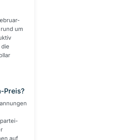
Februar-
n rund um
uktiv
 die
llar
n-Preis?
pannungen
partei-
er
men auf