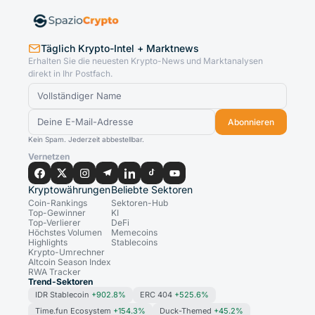
Täglich Krypto-Intel + Marktnews
Erhalten Sie die neuesten Krypto-News und Marktanalysen
direkt in Ihr Postfach.
Abonnieren
Kein Spam. Jederzeit abbestellbar.
Vernetzen
Kryptowährungen
Beliebte Sektoren
Coin-Rankings
Sektoren-Hub
Top-Gewinner
KI
Top-Verlierer
DeFi
Höchstes Volumen
Memecoins
Highlights
Stablecoins
Krypto-Umrechner
Altcoin Season Index
RWA Tracker
Trend-Sektoren
IDR Stablecoin
+902.8%
ERC 404
+525.6%
Time.fun Ecosystem
+154.3%
Duck-Themed
+45.2%