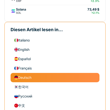
XRP
+2.3%
Solana
73,49 $
SOL
+2.1%
Diesen Artikel lesen in...
Italiano
English
Español
Français
Deutsch
한국어
Русский
中文