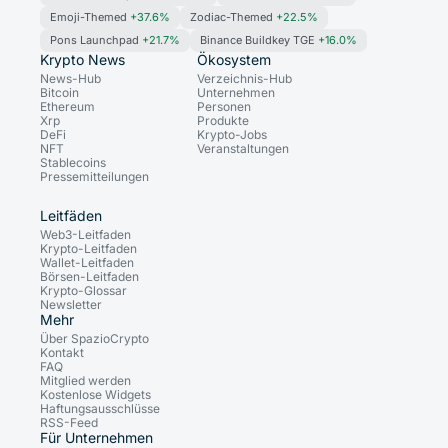
Emoji-Themed
+37.6%
Zodiac-Themed
+22.5%
Pons Launchpad
+21.7%
Binance Buildkey TGE
+16.0%
Krypto News
Ökosystem
News-Hub
Verzeichnis-Hub
Bitcoin
Unternehmen
Ethereum
Personen
Xrp
Produkte
DeFi
Krypto-Jobs
NFT
Veranstaltungen
Stablecoins
Pressemitteilungen
Leitfäden
Web3-Leitfaden
Krypto-Leitfaden
Wallet-Leitfaden
Börsen-Leitfaden
Krypto-Glossar
Newsletter
Mehr
Über SpazioCrypto
Kontakt
FAQ
Mitglied werden
Kostenlose Widgets
Haftungsausschlüsse
RSS-Feed
Für Unternehmen