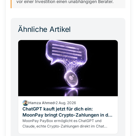
vor einer Investition einen unabhängigen Berater.
Ähnliche Artikel
Hamza Ahmed
2 Aug. 2026
ChatGPT kauft jetzt für dich ein:
MoonPay bringt Crypto-Zahlungen in den
Chat
MoonPay PayBox ermöglicht es ChatGPT und
Claude, echte Crypto-Zahlungen direkt im Chat
auszuführen. Non-custodial, per Fingerabdruck