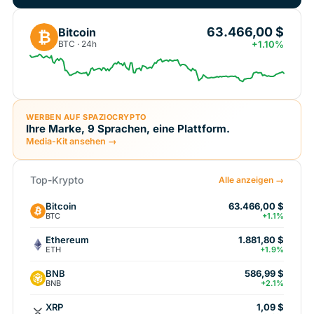
63.466,00 $
Bitcoin
₿
BTC · 24h
+1.10%
WERBEN AUF SPAZIOCRYPTO
Ihre Marke, 9 Sprachen, eine Plattform.
Media-Kit ansehen →
Top-Krypto
Alle anzeigen →
Bitcoin
63.466,00 $
BTC
+1.1%
Ethereum
1.881,80 $
ETH
+1.9%
BNB
586,99 $
BNB
+2.1%
XRP
1,09 $