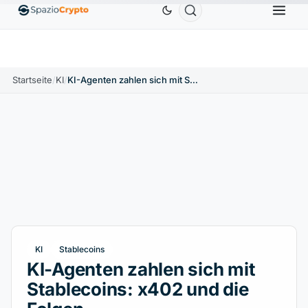
Ethereum
1.880,58 $
Tether
0,9991 $
BNB
586,
0%
ETH
↑1.90%
USDT
↑0.00%
BNB
Startseite
/
KI
/
KI-Agenten zahlen sich mit Stablecoins: x402 und die Folgen
KI
Stablecoins
KI-Agenten zahlen sich mit
Stablecoins: x402 und die