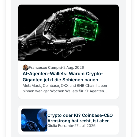
bestätigt, aber mit…
Francesco Campisi
2 Aug. 2026
AI-Agenten-Wallets: Warum Crypto-
Giganten jetzt die Schienen bauen
MetaMask, Coinbase, OKX und BNB Chain haben
binnen weniger Wochen Wallets für KI-Agenten
lanciert. Warum die Giganten Infrastruktur für eine…
Crypto oder KI? Coinbase-CEO
Armstrong hat recht, ist aber
Giulia Ferrante
27 Juli 2026
kein neutraler Schiedsrichter