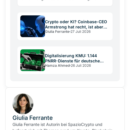
lanciert. Warum die Giganten Infrastruktur für eine…
Crypto oder KI? Coinbase-CEO
Armstrong hat recht, ist aber
Giulia Ferrante
27 Juli 2026
kein neutraler Schiedsrichter
Digitalisierung KMU: 1.144
PNRR-Dienste für deutsche
Hamza Ahmed
26 Juli 2026
Mittelständler
Giulia Ferrante
Giulia Ferrante ist Autorin bei SpazioCrypto und