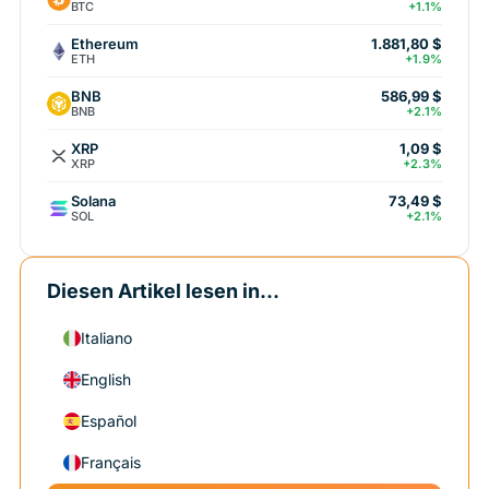
BTC
+1.1%
Ethereum
1.881,80 $
ETH
+1.9%
BNB
586,99 $
BNB
+2.1%
XRP
1,09 $
XRP
+2.3%
Solana
73,49 $
SOL
+2.1%
Diesen Artikel lesen in...
Italiano
English
Español
Français