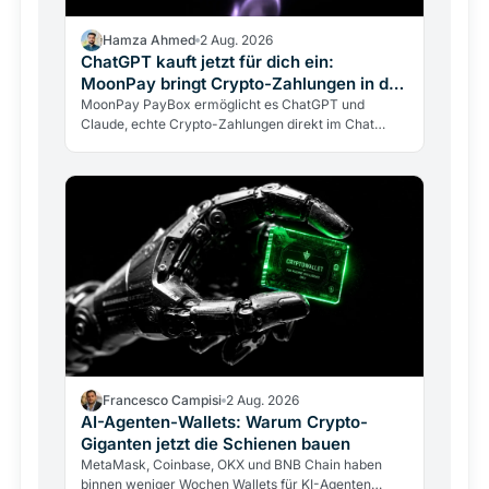
Hamza Ahmed
2 Aug. 2026
ChatGPT kauft jetzt für dich ein:
MoonPay bringt Crypto-Zahlungen in den
Chat
MoonPay PayBox ermöglicht es ChatGPT und
Claude, echte Crypto-Zahlungen direkt im Chat
auszuführen. Non-custodial, per Fingerabdruck
bestätigt, aber mit…
Francesco Campisi
2 Aug. 2026
AI-Agenten-Wallets: Warum Crypto-
Giganten jetzt die Schienen bauen
MetaMask, Coinbase, OKX und BNB Chain haben
binnen weniger Wochen Wallets für KI-Agenten