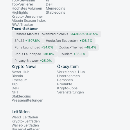
Top-Gewinner
KI
Top-Verlierer
DeFi
Höchstes Volumen
Memecoins
Highlights
Stablecoins
Krypto-Umrechner
Altcoin Season Index
RWA Tracker
Trend-Sektoren
Remora Markets Tokenized rStocks
+34363391478.5%
SPL22
+1307.6%
Hookr.fun Ecosystem
+108.7%
Pons Launchpad
+54.0%
Zodiac-Themed
+48.4%
Pools Launchpad
+38.0%
Tourism
+36.5%
Privacy Browser
+25.9%
Krypto News
Ökosystem
News-Hub
Verzeichnis-Hub
Bitcoin
Unternehmen
Ethereum
Personen
Xrp
Produkte
DeFi
Krypto-Jobs
NFT
Veranstaltungen
Stablecoins
Pressemitteilungen
Leitfäden
Web3-Leitfaden
Krypto-Leitfaden
Wallet-Leitfaden
Börsen-Leitfaden