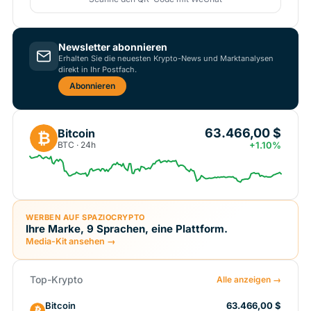
Newsletter abonnieren
Erhalten Sie die neuesten Krypto-News und Marktanalysen
direkt in Ihr Postfach.
Abonnieren
63.466,00 $
Bitcoin
₿
BTC · 24h
+1.10%
WERBEN AUF SPAZIOCRYPTO
Ihre Marke, 9 Sprachen, eine Plattform.
Media-Kit ansehen →
Top-Krypto
Alle anzeigen →
Bitcoin
63.466,00 $