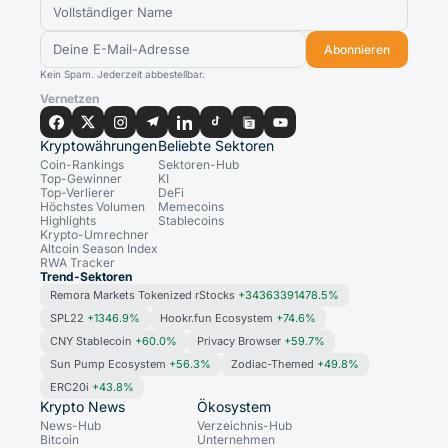
Abonnieren
Kein Spam. Jederzeit abbestellbar.
Vernetzen
Kryptowährungen
Beliebte Sektoren
Coin-Rankings
Sektoren-Hub
Top-Gewinner
KI
Top-Verlierer
DeFi
Höchstes Volumen
Memecoins
Highlights
Stablecoins
Krypto-Umrechner
Altcoin Season Index
RWA Tracker
Trend-Sektoren
Remora Markets Tokenized rStocks
+34363391478.5%
SPL22
+1346.9%
Hookr.fun Ecosystem
+74.6%
CNY Stablecoin
+60.0%
Privacy Browser
+59.7%
Sun Pump Ecosystem
+56.3%
Zodiac-Themed
+49.8%
ERC20i
+43.8%
Krypto News
Ökosystem
News-Hub
Verzeichnis-Hub
Bitcoin
Unternehmen