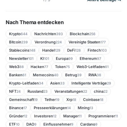
Nach Thema entdecken
Krypto
Nachrichten
Blockchain
644
393
256
Bitcoin
Verordnung
Vereinigte Staaten
239
224
177
Stablecoins
Handel
DeFi
Fintech
148
129
128
103
Newsletter
KI
Europa
Ethereum
101
101
99
97
Web3
Hacken
Token
Web3-Leitfaden
88
77
75
61
Banken
Memecoins
Betrug
RWA
61
40
39
36
Krypto-Leitfaden
Asien
Intelligente Verträge
34
33
29
NFT
Russland
Veranstaltungen
china
24
23
22
22
Gemeinschaft
Tether
Xrp
Coinbase
19
19
18
18
Binance
Presseerklärungen
Mining
17
14
13
Gründer
Investoren
Manager
Programmierer
12
12
11
11
ETF
DAO
Einflussnehmer
Cardano
10
9
9
9