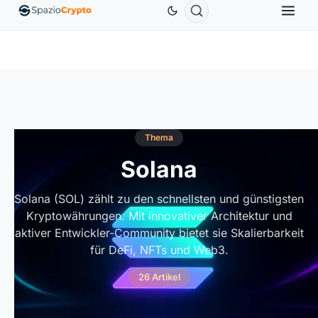
Ethereum
1.880,58 $
Tether
0,9991 $
BNB
586
0%
ETH
↑1.90%
USDT
↑0.00%
BNB
Thema
Solana
Solana (SOL) zählt zu den schnellsten und günstigsten
Kryptowährungen. Mit innovativer Architektur und
aktiver Entwickler-Community bietet sie Skalierbarkeit
für DeFi, NFTs und Web3.
26 Artikel