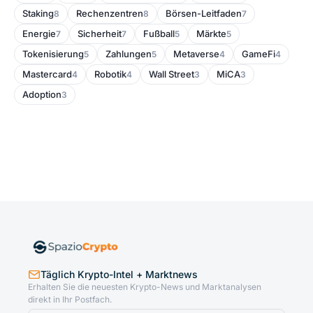
Staking
Rechenzentren
Börsen-Leitfaden
8
8
7
Energie
Sicherheit
Fußball
Märkte
7
7
5
5
Tokenisierung
Zahlungen
Metaverse
GameFi
5
5
4
4
Mastercard
Robotik
Wall Street
MiCA
4
4
3
3
Adoption
3
Täglich Krypto-Intel + Marktnews
Erhalten Sie die neuesten Krypto-News und Marktanalysen
direkt in Ihr Postfach.