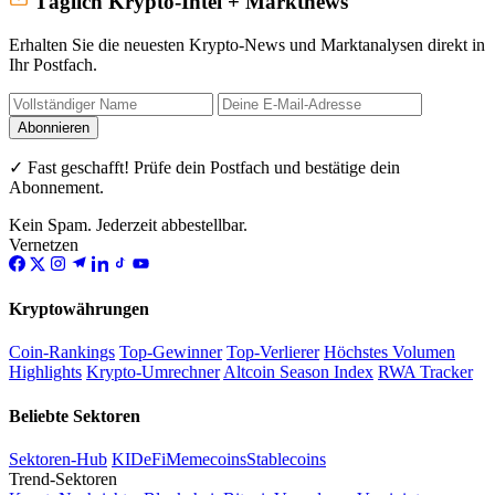
Täglich Krypto-Intel + Marktnews
Erhalten Sie die neuesten Krypto-News und Marktanalysen direkt in
Ihr Postfach.
Abonnieren
✓ Fast geschafft! Prüfe dein Postfach und bestätige dein
Abonnement.
Kein Spam. Jederzeit abbestellbar.
Vernetzen
Kryptowährungen
Coin-Rankings
Top-Gewinner
Top-Verlierer
Höchstes Volumen
Highlights
Krypto-Umrechner
Altcoin Season Index
RWA Tracker
Beliebte Sektoren
Sektoren-Hub
KI
DeFi
Memecoins
Stablecoins
Trend-Sektoren