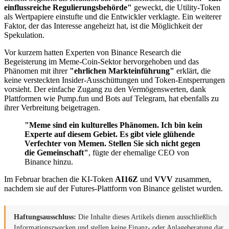
einflussreiche Regulierungsbehörde"
geweckt, die Utility-Token
als Wertpapiere einstufte und die Entwickler verklagte. Ein weiterer
Faktor, der das Interesse angeheizt hat, ist die Möglichkeit der
Spekulation.
Vor kurzem hatten Experten von Binance Research die
Begeisterung im Meme-Coin-Sektor hervorgehoben und das
Phänomen mit ihrer
"ehrlichen Markteinführung"
erklärt, die
keine versteckten Insider-Ausschüttungen und Token-Entsperrungen
vorsieht. Der einfache Zugang zu den Vermögenswerten, dank
Plattformen wie Pump.fun und Bots auf Telegram, hat ebenfalls zu
ihrer Verbreitung beigetragen.
"Meme sind ein kulturelles Phänomen. Ich bin kein
Experte auf diesem Gebiet. Es gibt viele glühende
Verfechter von Memen. Stellen Sie sich nicht gegen
die Gemeinschaft"
, fügte der ehemalige CEO von
Binance hinzu.
Im Februar brachen die KI-Token
AI16Z
und
VVV
zusammen,
nachdem sie auf der Futures-Plattform von Binance gelistet wurden.
Haftungsausschluss:
Die Inhalte dieses Artikels dienen ausschließlich
Informationszwecken und stellen keine Finanz- oder Anlageberatung dar.