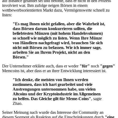
auf Binance gelandet sei und betonte, dass er nicht in den Prozess
involviert war. Ihm zufolge neigen Börsen in einem
wettbewerbsorientierten Markt dazu, Vermögenswerte schnell zu
listen:
"Es mag Ihnen nicht gefallen, aber die Wahrheit ist,
dass Börsen darum konkurrieren sollten, die
beliebtesten Münzen (mit hohem Handelsvolumen)
so schnell wie möglich zu listen. Wenn Ihre Münze
von Händlern nachgefragt wird, brauchen Sie sich
nicht mit Börsen zu befassen. Wie ich immer sage,
arbeiten Sie an Ihrem Projekt, nicht an den
Börsen."
Der Unternehmer erklärte auch, dass er weder
"für"
noch
"gegen"
Memcoins ist, aber dass er an ihrer Entwicklung interessiert ist.
"Ich denke, die meisten von Ihnen werden
zustimmen, dass ich hart gearbeitet und viele
Anstrengungen unternommen habe, um vielen
Altcoins und der Kryptoindustrie im Allgemeinen
zu helfen. Das Gleiche gilt für Meme-Coins"
, sagte
Zhao.
Seiner Meinung nach wurde das Interesse der Community an
diesem Segment als Reaktion auf die Einschränkungen durch
"eine