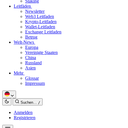
Staking
Leitfäden
Newsletter
Web3 Leitfaden
Krypto-Leitfaden
Wallet-Leitfaden
Exchange Leitfaden
Betrug
Welt-News
Europa
Vereinigte Staaten
China
Russland
Asien
Mehr
Glossar
Impressum
Suchen…
/
Anmelden
Registrieren