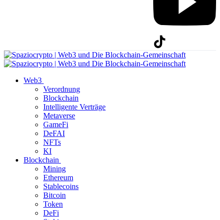
Web3
Verordnung
Blockchain
Intelligente Verträge
Metaverse
GameFi
DeFAI
NFTs
KI
Blockchain
Mining
Ethereum
Stablecoins
Bitcoin
Token
DeFi