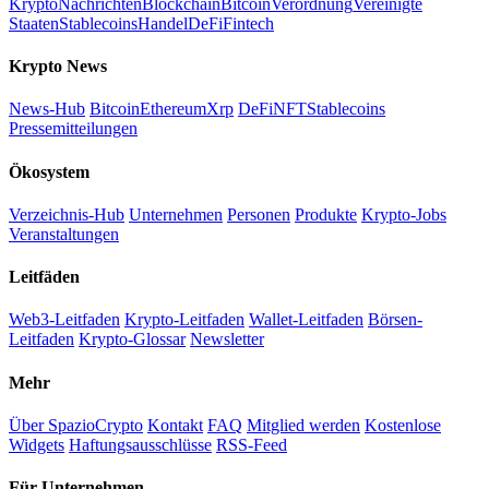
Krypto
Nachrichten
Blockchain
Bitcoin
Verordnung
Vereinigte
Staaten
Stablecoins
Handel
DeFi
Fintech
Krypto News
News-Hub
Bitcoin
Ethereum
Xrp
DeFi
NFT
Stablecoins
Pressemitteilungen
Ökosystem
Verzeichnis-Hub
Unternehmen
Personen
Produkte
Krypto-Jobs
Veranstaltungen
Leitfäden
Web3-Leitfaden
Krypto-Leitfaden
Wallet-Leitfaden
Börsen-
Leitfaden
Krypto-Glossar
Newsletter
Mehr
Über SpazioCrypto
Kontakt
FAQ
Mitglied werden
Kostenlose
Widgets
Haftungsausschlüsse
RSS-Feed
Für Unternehmen