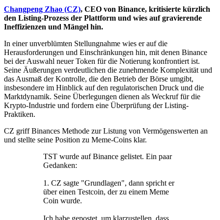
Changpeng Zhao (CZ)
, CEO von Binance, kritisierte kürzlich
den Listing-Prozess der Plattform und wies auf gravierende
Ineffizienzen und Mängel hin.
In einer unverblümten Stellungnahme wies er auf die
Herausforderungen und Einschränkungen hin, mit denen Binance
bei der Auswahl neuer Token für die Notierung konfrontiert ist.
Seine Äußerungen verdeutlichen die zunehmende Komplexität und
das Ausmaß der Kontrolle, die den Betrieb der Börse umgibt,
insbesondere im Hinblick auf den regulatorischen Druck und die
Marktdynamik. Seine Überlegungen dienen als Weckruf für die
Krypto-Industrie und fordern eine Überprüfung der Listing-
Praktiken.
CZ griff Binances Methode zur Listung von Vermögenswerten an
und stellte seine Position zu Meme-Coins klar.
TST wurde auf Binance gelistet. Ein paar
Gedanken:
1. CZ sagte "Grundlagen", dann spricht er
über einen Testcoin, der zu einem Meme
Coin wurde.
Ich habe gepostet, um klarzustellen, dass