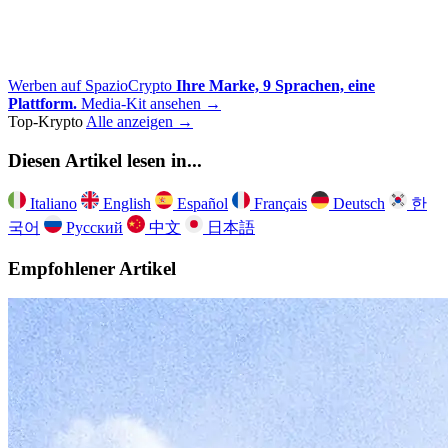
Werben auf SpazioCrypto
Ihre Marke, 9 Sprachen, eine
Plattform.
Media-Kit ansehen →
Top-Krypto
Alle anzeigen →
Diesen Artikel lesen in...
Italiano
English
Español
Français
Deutsch
한
국어
Русский
中文
日本語
Empfohlener Artikel