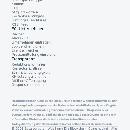
Kontakt
FAQ
Mitglied werden
Kostenlose Widgets
Haftungsausschlüsse
RSS-Feed
Für Unternehmen
Werben
Media-Kit
Unternehmen eintragen
Job veröffentlichen
Event einreichen
Pressemitteilung einreichen
Transparenz
Redaktionsrichtlinien
Korrekturrichtlinie
Ethik & Unabhängigkeit
KI-Nutzungsrichtlinie
Affiliate-Offenlegung
Gesponserter Inhalt
Haftungsausschluss: Durch die Nutzung dieser Website stimmst du den
Nutzungsbedingungen und der Datenschutzrichtlinie zu. SpazioCrypto
steht in keiner Verbindung zu Coins, Unternehmen, Projekten oder
Events, sofern nicht ausdrücklich angegeben. SpazioCrypto ist eine rein
informative Website: die Inhalte stellen keine Finanz- oder
Anlageberatung dar. Recherchiere immer selbst, bevor du investierst.
© 2026 Spaziocrypto | Web3 und Die Blockchain-Gemeinschaft. Alle