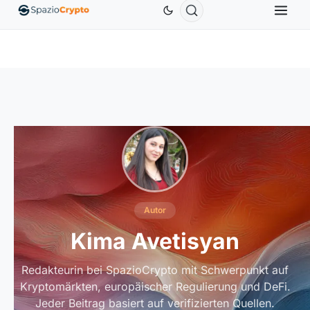
Ethereum
1.880,58 $
Tether
0,9991 $
BNB
586,6
ETH
↑1.90%
USDT
↑0.00%
BNB
Autor
Kima Avetisyan
Redakteurin bei SpazioCrypto mit Schwerpunkt auf
Kryptomärkten, europäischer Regulierung und DeFi.
Jeder Beitrag basiert auf verifizierten Quellen.