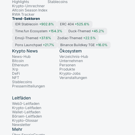
Highlights
Stablecoins
Krypto-Umrechner
Altcoin Season Index
RWA Tracker
Trend-Sektoren
IDR Stablecoin
+902.8%
ERC 404
+525.6%
Time.fun Ecosystem
+154.3%
Duck-Themed
+45.2%
Emoji-Themed
+37.6%
Zodiac-Themed
+22.5%
Pons Launchpad
+21.7%
Binance Buildkey TGE
+16.0%
Krypto News
Ökosystem
News-Hub
Verzeichnis-Hub
Bitcoin
Unternehmen
Ethereum
Personen
Xrp
Produkte
DeFi
Krypto-Jobs
NFT
Veranstaltungen
Stablecoins
Pressemitteilungen
Leitfäden
Web3-Leitfaden
Krypto-Leitfaden
Wallet-Leitfaden
Börsen-Leitfaden
Krypto-Glossar
Newsletter
Mehr
Über SpazioCrypto