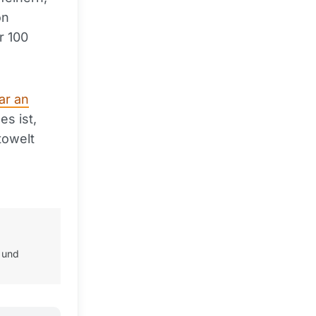
on
r 100
ar an
es ist,
towelt
 und