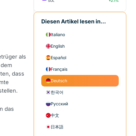
SOL
+2.1%
Diesen Artikel lesen in...
Italiano
English
etrüger als
Español
r dem
Français
pten, dass
Deutsch
mmte
tellen.
한국어
Русский
en das
中文
日本語