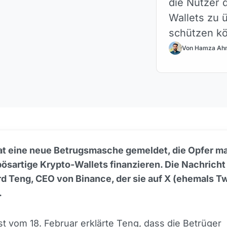
die Nutzer d
Wallets zu 
schützen k
Von Hamza Ah
at eine neue Betrugsmasche gemeldet, die Opfer man
bösartige Krypto-Wallets finanzieren. Die Nachrich
d Teng, CEO von Binance, der sie auf X (ehemals Tw
.
t vom 18. Februar erklärte Teng, dass die Betrüger