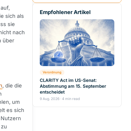
auf,
Empfohlener Artikel
e sich als
ss sie
nicht nach
n über
Verordnung
CLARITY Act im US-Senat:
n
, die die
Abstimmung am 15. September
entscheidet
n
9 Aug. 2026 · 4 min read
hlen, um
lt es sich
n Nutzern
 zu