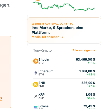
ugen,
WERBEN AUF SPAZIOCRYPTO
Ihre Marke, 9 Sprachen, eine
Plattform.
Media-Kit ansehen →
Top-Krypto
Alle anzeigen →
Bitcoin
63.466,00 $
BTC
+1.1%
Ethereum
1.881,80 $
ETH
+1.9%
BNB
586,99 $
BNB
+2.1%
XRP
1,09 $
5
XRP
+2.3%
Solana
73,49 $