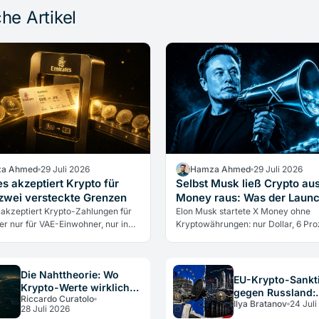
he Artikel
a Ahmed
29 Juli 2026
Hamza Ahmed
29 Juli 2026
s akzeptiert Krypto für
Selbst Musk ließ Crypto au
 zwei versteckte Grenzen
Money raus: Was der Launch
 akzeptiert Krypto-Zahlungen für
Elon Musk startete X Money ohne
er nur für VAE-Einwohner, nur in
Kryptowährungen: nur Dollar, 6 Pro
nd die Airline berührt nie direkt
Rendite. Warum selbst der größte K
ährungen. Was das…
Verfechter sie draußen ließ und wa
über…
Die Nahttheorie: Wo
EU-Krypto-Sankt
Krypto-Werte wirklich
gegen Russland:
Riccardo Curatolo
verschwinden
Ilya Bratanov
24 Juli
Pflichten für DAC
28 Juli 2026
Betreiber