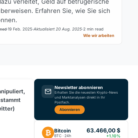
azu verleitet, Geld auf betrügerische
überweisen. Erfahren Sie, wie Sie sich
önnen.
19 Feb. 2025
Aktualisiert 20 Aug. 2025
2 min read
med
Wie wir arbeiten
Newsletter abonnieren
ipuliert,
Erhalten Sie die neuesten Krypto-News
und Marktanalysen direkt in Ihr
t stammt
Postfach.
itter)
Abonnieren
63.466,00 $
Bitcoin
₿
BTC · 24h
+1.10%