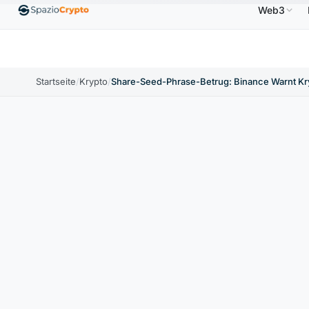
Web3
Ethereum
1.880,58 $
Tether
0,9991 $
BNB
58
.10%
ETH
↑1.90%
USDT
↑0.00%
BNB
Startseite
/
Krypto
/
Share-Seed-Phrase-Betrug: Binance Warnt Kr