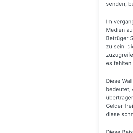
senden, be
Im vergang
Medien auf
Betrüger 
zu sein, d
zuzugreife
es fehlten
Diese Wall
bedeutet, 
übertragen
Gelder fre
diese schn
Diese Beis