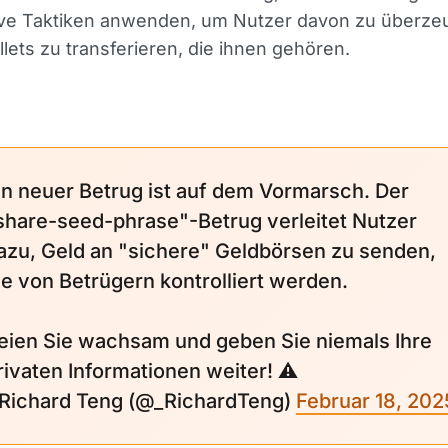
ive Taktiken anwenden, um Nutzer davon zu überze
llets zu transferieren, die ihnen gehören.
in neuer Betrug ist auf dem Vormarsch. Der
share-seed-phrase"-Betrug verleitet Nutzer
azu, Geld an "sichere" Geldbörsen zu senden,
ie von Betrügern kontrolliert werden.
eien Sie wachsam und geben Sie niemals Ihre
rivaten Informationen weiter! ⚠️
 Richard Teng (@_RichardTeng)
Februar 18, 202