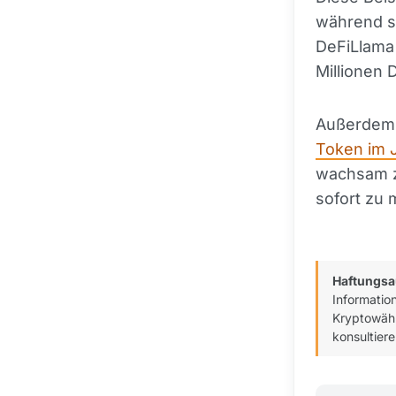
während si
DeFiLlama
Millionen 
Außerdem 
Token im 
wachsam zu
sofort zu 
Haftungsa
Informatio
Kryptowähr
konsultiere