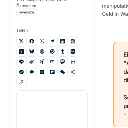
manipulat
Ökosystem.
@hamza
Geld in Wa
Teilen
E
"
d
d
S
p
-