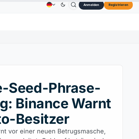
Anmelden
Registrieren
3,45 $
TRON
0,3264 $
Dogecoin
0,0707 $
Ca
Anzeige
Kontakt
Über
↑2.10%
TRX
↓0.30%
DOGE
↑2.40%
e-Seed-Phrase-
g: Binance Warnt
o-Besitzer
nt vor einer neuen Betrugsmasche,