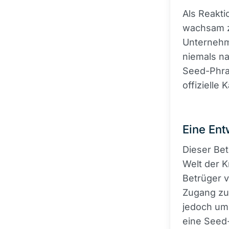
Als Reakti
wachsam zu
Unternehm
niemals na
Seed-Phras
offizielle 
Eine Ent
Dieser Betr
Welt der 
Betrüger v
Zugang zu 
jedoch um 
eine Seed-