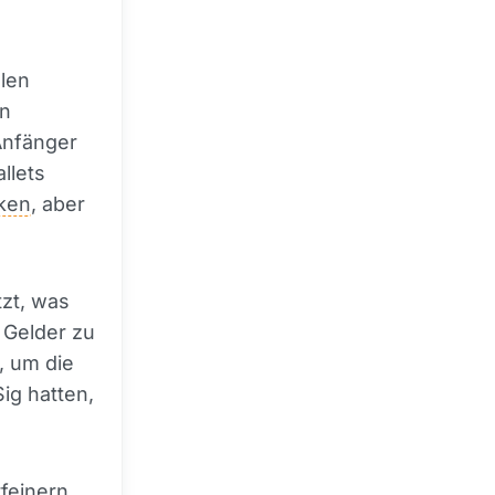
alen
en
Anfänger
llets
ken
, aber
tzt, was
 Gelder zu
, um die
ig hatten,
feinern,