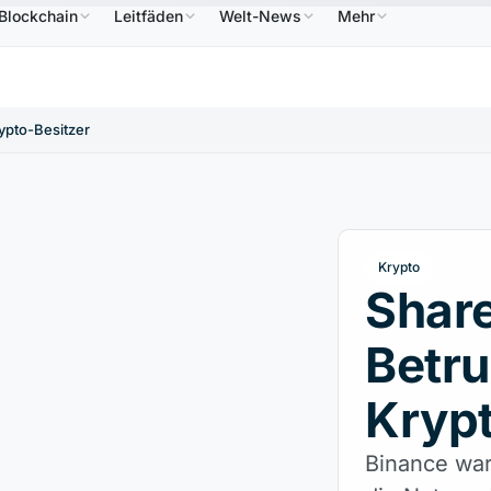
Blockchain
Leitfäden
Welt-News
Mehr
6,64 $
USDC
0,9995 $
XRP
1,09 $
Solana
7
↑2.10%
USDC
↑0.00%
XRP
↑2.30%
SOL
ypto-Besitzer
Krypto
Shar
Betru
Krypt
Binance war