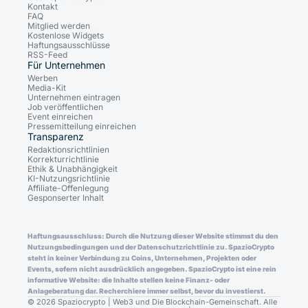
Kontakt
FAQ
Mitglied werden
Kostenlose Widgets
Haftungsausschlüsse
RSS-Feed
Für Unternehmen
Werben
Media-Kit
Unternehmen eintragen
Job veröffentlichen
Event einreichen
Pressemitteilung einreichen
Transparenz
Redaktionsrichtlinien
Korrekturrichtlinie
Ethik & Unabhängigkeit
KI-Nutzungsrichtlinie
Affiliate-Offenlegung
Gesponserter Inhalt
Haftungsausschluss: Durch die Nutzung dieser Website stimmst du den
Nutzungsbedingungen und der Datenschutzrichtlinie zu. SpazioCrypto
steht in keiner Verbindung zu Coins, Unternehmen, Projekten oder
Events, sofern nicht ausdrücklich angegeben. SpazioCrypto ist eine rein
informative Website: die Inhalte stellen keine Finanz- oder
Anlageberatung dar. Recherchiere immer selbst, bevor du investierst.
© 2026 Spaziocrypto | Web3 und Die Blockchain-Gemeinschaft. Alle