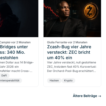
Campisi
·
vor 2 Monaten
Giulia Ferrante
·
vor 2 Monaten
Bridges unter
Zcash-Bug vier Jahre
ss: 340 Mio.
versteckt: ZEC bricht
gestohlen
um 40% ein
onen Dollar aus 14 Bridge-
Vier Jahre versteckt, null gestohlene
 Jahr 2026: ein
ZEC, trotzdem fast 40% Kursverlust:
onsfehler macht Cross-
Der Orchard-Pool-Bug erschüttert
okolle zum teuersten
das Vertrauen in Zcash und bringt
DeFi
 der DeFi.
Arthur Hayes zum…
Interoperabilität
Hacken
Krypto
Ältere Beiträge →