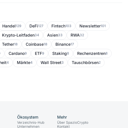
Handel
DeFi
Fintech
Newsletter
129
127
103
101
Krypto-Leitfaden
Asien
RWA
34
33
32
Tether
Coinbase
Binance
18
18
17
Cardano
ETF
Staking
Rechenzentren
9
9
9
8
8
heit
Märkte
Wall Street
Tauschbörsen
4
4
3
2
Ökosystem
Mehr
Verzeichnis-Hub
Über SpazioCrypto
Unternehmen
Kontakt