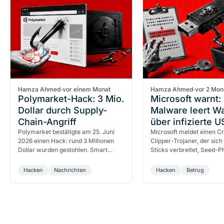
Hamza Ahmed
·
vor einem Monat
Hamza Ahmed
·
vor 2 Mon
Polymarket-Hack: 3 Mio.
Microsoft warnt:
Dollar durch Supply-
Malware leert Wa
Chain-Angriff
über infizierte U
Polymarket bestätigte am 25. Juni
Sticks
Microsoft meldet einen C
2026 einen Hack: rund 3 Millionen
Clipper-Trojaner, der sic
Dollar wurden gestohlen. Smart
Sticks verbreitet, Seed-P
Contracts blieben unangetastet, das
stiehlt und Wallet-Adress
Frontend war das…
austauscht. Wie der Angri
Hacken
Nachrichten
Hacken
Betrug