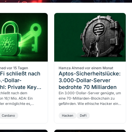
med
·
vor 15 Tagen
Hamza Ahmed
·
vor einem Monat
i schließt nach
Aptos-Sicherheitslücke:
.-Dollar-
3.000-Dollar-Server
hl: Private Keys
bedrohte 70 Milliarden
 Blockchain
chließt nach dem
Ein 3.000-Dollar-Server genügte, um
on 16,1 Mio. ADA: Ein
eine 70-Milliarden-Blockchain zu
ler ermöglichte es,
gefährden. Wie ethische Hacker eine
s aus öffentlichen
kritische Lücke in der Move VM von
-Daten abzuleiten.
Aptos fanden und…
Cardano
Hacken
DeFi