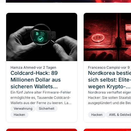
Hamza Ahmed
·
vor 2 Tagen
Francesco Campisi
·
vor 9
Coldcard-Hack: 89
Nordkorea bestie
Millionen Dollar aus
sich selbst: Elit
sicheren Wallets
wegen Krypto-
gestohlen
Ein fünf Jahre alter Firmware-Fehler
Geldwäsche verh
Nordkorea verhaftet eigen
ermöglichte es, Tausende Coldcard-
Hacker: Sie sollen Staat
Wallets aus der Ferne zu leeren. Laut
ausgeplündert und die Be
Galaxy Research wurden 1.367
Krypto gewaschen haben. 
Verwahrung
Sicherheit
Bitcoin gestohlen.…
hinter die Kulissen…
Hacken
Hacken
AML & Geldw