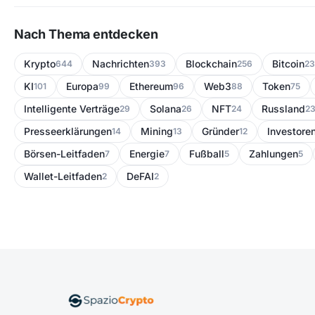
Nach Thema entdecken
Krypto
Nachrichten
Blockchain
Bitcoin
644
393
256
23
KI
Europa
Ethereum
Web3
Token
101
99
96
88
75
Intelligente Verträge
Solana
NFT
Russland
29
26
24
2
Presseerklärungen
Mining
Gründer
Investore
14
13
12
Börsen-Leitfaden
Energie
Fußball
Zahlungen
7
7
5
5
Wallet-Leitfaden
DeFAI
2
2