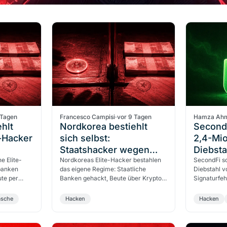
 Tagen
Francesco Campisi
·
vor 9 Tagen
Hamza Ah
hlt
Nordkorea bestiehlt
SecondF
e-Hacker
sich selbst:
2,4-Mio
Staatshacker wegen
Diebsta
aftet
e Elite-
Krypto-Geldwäsche
Nordkoreas Elite-Hacker bestahlen
aus der
SecondFi s
sbanken
das eigene Regime: Staatliche
Diebstahl v
verhaftet
ute per
Banken gehackt, Beute über Krypto
Signaturfeh
Ein Blick
gewaschen. Was dieser Fall über
private Key
staatliche Geldwäsche verrät.
Blockchain
äsche
Hacken
Hacken
Warum…