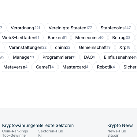
Verordnung
Vereinigte Staaten
Stablecoins
7
221
177
147
Web3-Leitfaden
Banken
Memecoins
Betrug
61
61
40
38
Veranstaltungen
china
Gemeinschaft
Xrp
3
22
22
19
18
n
Manager
Programmierer
DAO
Einflussnehmer
12
11
11
9
Metaverse
GameFi
Mastercard
Robotik
Sicher
4
4
4
4
Kryptowährungen
Beliebte Sektoren
Krypto News
Coin-Rankings
Sektoren-Hub
News-Hub
Top-Gewinner
KI
Bitcoin