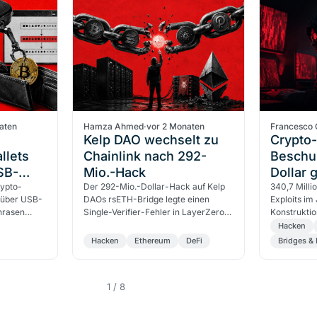
aten
Hamza Ahmed
·
vor 2 Monaten
Francesco 
Kelp DAO wechselt zu
Crypto-
llets
Chainlink nach 292-
Beschu
SB-
Mio.-Hack
Dollar 
rypto-
Der 292-Mio.-Dollar-Hack auf Kelp
340,7 Milli
h über USB-
DAOs rsETH-Bridge legte einen
Exploits im
hrasen
Single-Verifier-Fehler in LayerZero
Konstrukti
en
offen. Kelp migriert zu Chainlink
Chain-Prot
Hacken
ff…
CCIP, die EZB ruft MiCA…
Angriffsziel
Hacken
Ethereum
DeFi
Bridges & 
1 / 8