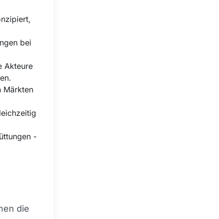
nzipiert,
ungen bei
le Akteure
en.
n Märkten
eichzeitig
üttungen -
nen die