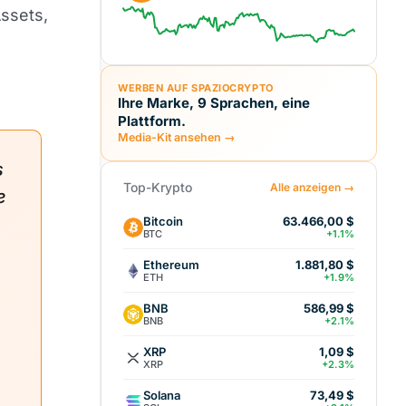
ssets,
WERBEN AUF SPAZIOCRYPTO
Ihre Marke, 9 Sprachen, eine
Plattform.
Media-Kit ansehen →
s
Top-Krypto
Alle anzeigen →
e
Bitcoin
63.466,00 $
BTC
+1.1%
Ethereum
1.881,80 $
ETH
+1.9%
BNB
586,99 $
BNB
+2.1%
XRP
1,09 $
XRP
+2.3%
Solana
73,49 $