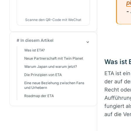
p
-
Scanne den QR-Code mit WeChat
# In diesem Artikel
Was ist ETA?
Neue Partnerschaft mit Twin Planet
Was ist 
Warum Japan und warum jetzt?
ETA ist ei
Die Prinzipien von ETA
der auf de
Eine neue Beziehung zwischen Fans
und Urhebern
Recht oder
Roadmap der ETA
Aufführun
fungiert a
auf die Ve