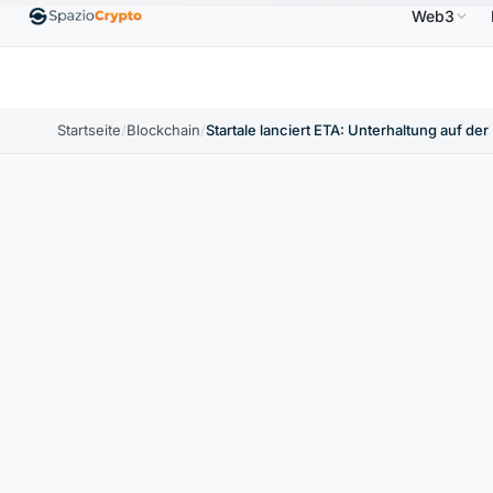
Web3
Ethereum
1.880,58 $
Tether
0,9991 $
BNB
↑1.10%
ETH
↑1.90%
USDT
↑0.00%
BNB
Startseite
/
Blockchain
/
Startale lanciert ETA: Unterhaltung auf de