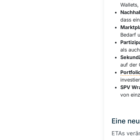
Wallets,
Nachhal
dass ein
Marktpl
Bedarf u
Partizi
als auc
Sekundä
auf der 
Portfoli
investie
SPV Wr
von ein
Eine ne
ETAs verän