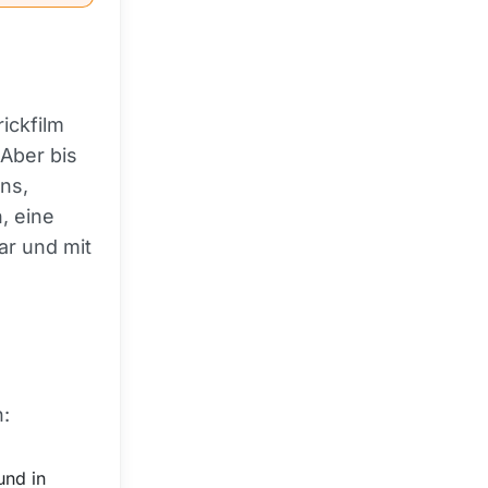
ickfilm
 Aber bis
ans,
, eine
ar und mit
n:
und in