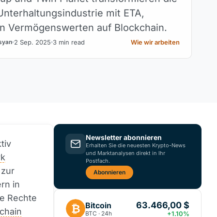
Unterhaltungsindustrie mit ETA,
en Vermögenswerten auf Blockchain.
2 Sep. 2025
3 min read
Wie wir arbeiten
syan
Newsletter abonnieren
tiv
Erhalten Sie die neuesten Krypto-News
und Marktanalysen direkt in Ihr
rk
Postfach.
 zur
Abonnieren
rn in
ie Rechte
63.466,00 $
Bitcoin
₿
chain
BTC · 24h
+1.10%