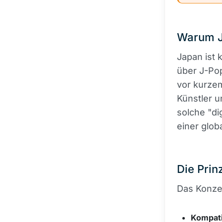
Warum J
Japan ist 
über J-Pop
vor kurzem
Künstler u
solche "di
einer glob
Die Prin
Das Konzep
Kompatib