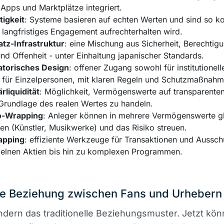
 Apps und Marktplätze integriert.
tigkeit
: Systeme basieren auf echten Werten und sind so ko
 langfristiges Engagement aufrechterhalten wird.
atz-Infrastruktur
: eine Mischung aus Sicherheit, Berechtig
nd Offenheit - unter Einhaltung japanischer Standards.
patorisches Design
: offener Zugang sowohl für institutionel
h für Einzelpersonen, mit klaren Regeln und Schutzmaßnahm
rliquidität
: Möglichkeit, Vermögenswerte auf transparente
Grundlage des realen Wertes zu handeln.
o
-Wrapping
: Anleger können in mehrere Vermögenswerte gl
ren (Künstler, Musikwerke) und das Risiko streuen.
apping
: effiziente Werkzeuge für Transaktionen und Aussch
zelnen Aktien bis hin zu komplexen Programmen.
ue Beziehung zwischen Fans und Urhebern
dern das traditionelle Beziehungsmuster. Jetzt kön