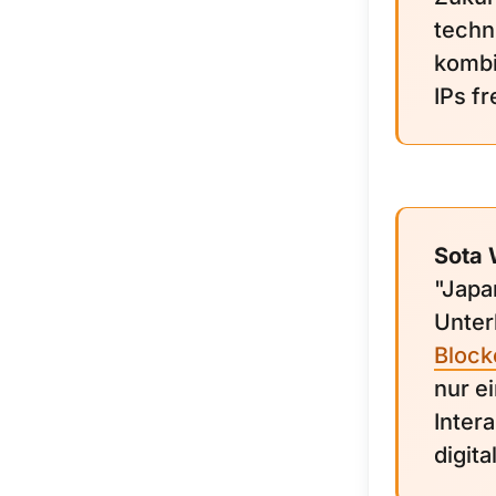
techn
kombi
IPs fr
Sota
"Japa
Unter
Block
nur e
Inter
digita