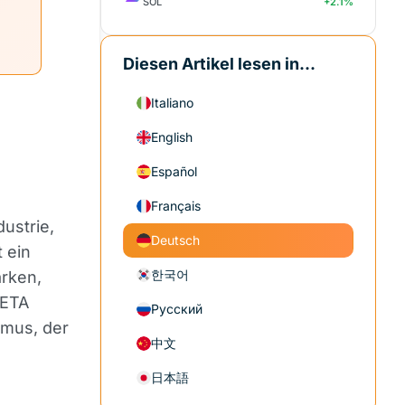
SOL
+2.1%
Diesen Artikel lesen in...
Italiano
English
Español
Français
dustrie,
Deutsch
 ein
한국어
arken,
 ETA
Русский
smus, der
中文
日本語