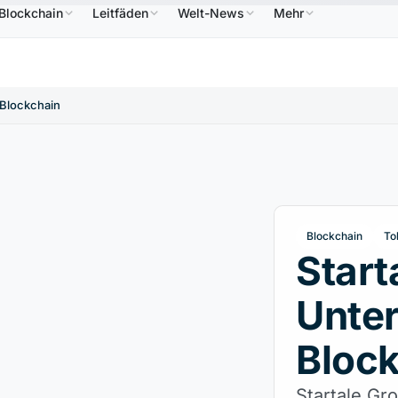
Blockchain
Leitfäden
Welt-News
Mehr
586,64 $
USDC
0,9995 $
XRP
1,09 $
Solana
↑2.10%
USDC
↑0.00%
XRP
↑2.30%
SO
r Blockchain
Blockchain
To
Start
Unter
Bloc
Startale Gr