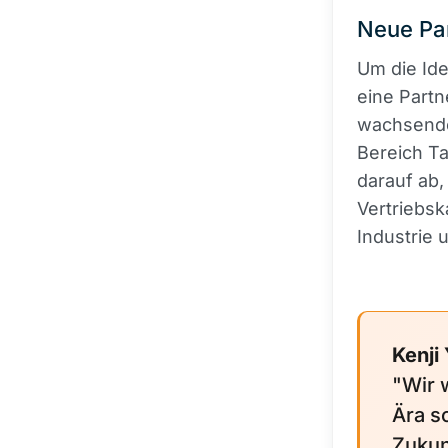
Neue Par
Um die Ide
eine Partn
wachsende
Bereich Ta
darauf ab,
Vertriebs
Industrie 
Kenji
"Wir 
Ära s
Zukunf