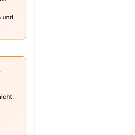
n und
:
nicht
e