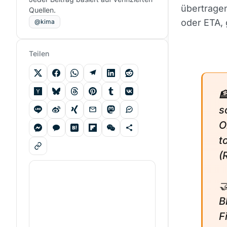
übertrage
Quellen.
oder ETA,
@kima
Teilen

s
O
t
(

B
F