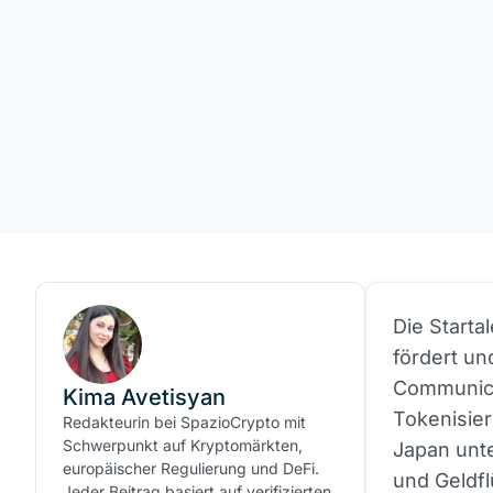
Die Starta
fördert u
Communica
Kima Avetisyan
Tokenisier
Redakteurin bei SpazioCrypto mit
Schwerpunkt auf Kryptomärkten,
Japan unte
europäischer Regulierung und DeFi.
und Geldfl
Jeder Beitrag basiert auf verifizierten