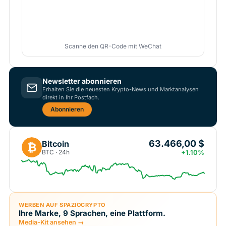
Scanne den QR-Code mit WeChat
Newsletter abonnieren
Erhalten Sie die neuesten Krypto-News und Marktanalysen
direkt in Ihr Postfach.
Abonnieren
63.466,00 $
Bitcoin
₿
BTC · 24h
+1.10%
WERBEN AUF SPAZIOCRYPTO
Ihre Marke, 9 Sprachen, eine Plattform.
Media-Kit ansehen →