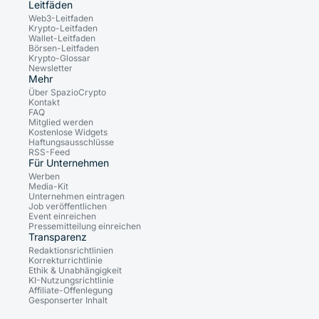
Leitfäden
Web3-Leitfaden
Krypto-Leitfaden
Wallet-Leitfaden
Börsen-Leitfaden
Krypto-Glossar
Newsletter
Mehr
Über SpazioCrypto
Kontakt
FAQ
Mitglied werden
Kostenlose Widgets
Haftungsausschlüsse
RSS-Feed
Für Unternehmen
Werben
Media-Kit
Unternehmen eintragen
Job veröffentlichen
Event einreichen
Pressemitteilung einreichen
Transparenz
Redaktionsrichtlinien
Korrekturrichtlinie
Ethik & Unabhängigkeit
KI-Nutzungsrichtlinie
Affiliate-Offenlegung
Gesponserter Inhalt