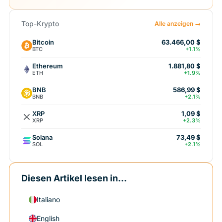
Top-Krypto
Alle anzeigen →
Bitcoin
63.466,00 $
BTC
+1.1%
Ethereum
1.881,80 $
ETH
+1.9%
BNB
586,99 $
BNB
+2.1%
XRP
1,09 $
XRP
+2.3%
Solana
73,49 $
SOL
+2.1%
Diesen Artikel lesen in...
Italiano
English