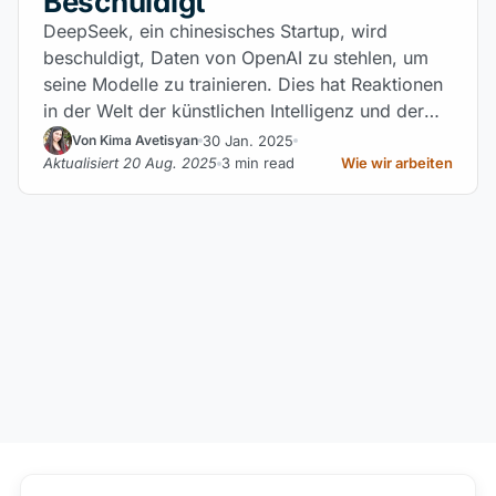
Beschuldigt
DeepSeek, ein chinesisches Startup, wird
beschuldigt, Daten von OpenAI zu stehlen, um
seine Modelle zu trainieren. Dies hat Reaktionen
in der Welt der künstlichen Intelligenz und der
Kryptowährungen ausgelöst, mit erheblichen
30 Jan. 2025
Von Kima Avetisyan
Auswirkungen auf Aktien und den
Aktualisiert 20 Aug. 2025
3 min read
Wie wir arbeiten
Kryptowährungsmarkt.