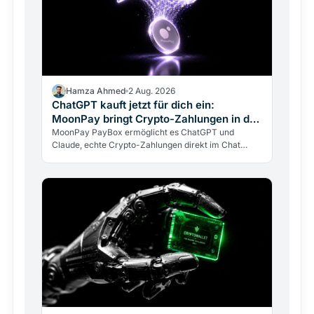
Hamza Ahmed
2 Aug. 2026
ChatGPT kauft jetzt für dich ein:
MoonPay bringt Crypto-Zahlungen in den
Chat
MoonPay PayBox ermöglicht es ChatGPT und
Claude, echte Crypto-Zahlungen direkt im Chat
auszuführen. Non-custodial, per Fingerabdruck
bestätigt, aber mit…