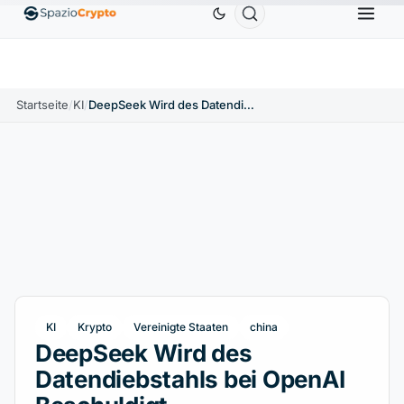
Ethereum
1.880,58 $
Tether
0,9991 $
BNB
586
10%
ETH
↑1.90%
USDT
↑0.00%
BNB
Startseite
/
KI
/
DeepSeek Wird des Datendiebstahls bei OpenAI Beschuldigt
KI
Krypto
Vereinigte Staaten
china
DeepSeek Wird des
Datendiebstahls bei OpenAI