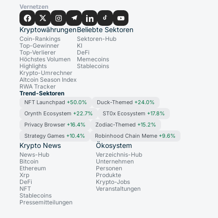
Vernetzen
Kryptowährungen
Beliebte Sektoren
Coin-Rankings
Sektoren-Hub
Top-Gewinner
KI
Top-Verlierer
DeFi
Höchstes Volumen
Memecoins
Highlights
Stablecoins
Krypto-Umrechner
Altcoin Season Index
RWA Tracker
Trend-Sektoren
NFT Launchpad
+50.0%
Duck-Themed
+24.0%
Orynth Ecosystem
+22.7%
ST0x Ecosystem
+17.8%
Privacy Browser
+16.4%
Zodiac-Themed
+15.2%
Strategy Games
+10.4%
Robinhood Chain Meme
+9.6%
Krypto News
Ökosystem
News-Hub
Verzeichnis-Hub
Bitcoin
Unternehmen
Ethereum
Personen
Xrp
Produkte
DeFi
Krypto-Jobs
NFT
Veranstaltungen
Stablecoins
Pressemitteilungen