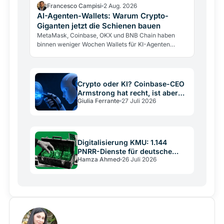
Francesco Campisi
2 Aug. 2026
AI-Agenten-Wallets: Warum Crypto-
Giganten jetzt die Schienen bauen
MetaMask, Coinbase, OKX und BNB Chain haben
binnen weniger Wochen Wallets für KI-Agenten
lanciert. Warum die Giganten Infrastruktur für eine…
Crypto oder KI? Coinbase-CEO
Armstrong hat recht, ist aber
Giulia Ferrante
27 Juli 2026
kein neutraler Schiedsrichter
Digitalisierung KMU: 1.144
PNRR-Dienste für deutsche
Hamza Ahmed
26 Juli 2026
Mittelständler