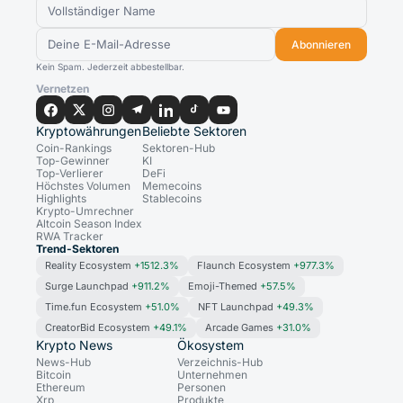
Abonnieren
Kein Spam. Jederzeit abbestellbar.
Vernetzen
Kryptowährungen
Beliebte Sektoren
Coin-Rankings
Sektoren-Hub
Top-Gewinner
KI
Top-Verlierer
DeFi
Höchstes Volumen
Memecoins
Highlights
Stablecoins
Krypto-Umrechner
Altcoin Season Index
RWA Tracker
Trend-Sektoren
Reality Ecosystem
+1512.3%
Flaunch Ecosystem
+977.3%
Surge Launchpad
+911.2%
Emoji-Themed
+57.5%
Time.fun Ecosystem
+51.0%
NFT Launchpad
+49.3%
CreatorBid Ecosystem
+49.1%
Arcade Games
+31.0%
Krypto News
Ökosystem
News-Hub
Verzeichnis-Hub
Bitcoin
Unternehmen
Ethereum
Personen
Xrp
Produkte