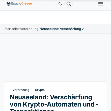
Ethereum
1.880,58 $
Tether
0,9991 $
BNB
5
↑1.10%
ETH
↑1.90%
USDT
↑0.00%
BNB
Startseite
/
Verordnung
/
Neuseeland: Verschärfung von Krypto-Automaten und -Transaktionen
Verordnung
Krypto
Neuseeland: Verschärfung
von Krypto-Automaten und -