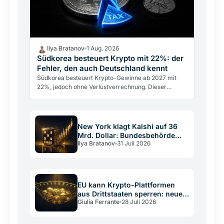
Ilya Bratanov
1 Aug. 2026
Südkorea besteuert Krypto mit 22%: der
Fehler, den auch Deutschland kennt
Südkorea besteuert Krypto-Gewinne ab 2027 mit
22%, jedoch ohne Verlustverrechnung. Dieser
Konstruktionsfehler trifft Anleger weltweit, auch im
DACH-Raum.
New York klagt Kalshi auf 36
Mrd. Dollar: Bundesbehörde
Ilya Bratanov
31 Juli 2026
greift ein
EU kann Krypto-Plattformen
aus Drittstaaten sperren: neues
Giulia Ferrante
28 Juli 2026
Sanktionsmittel