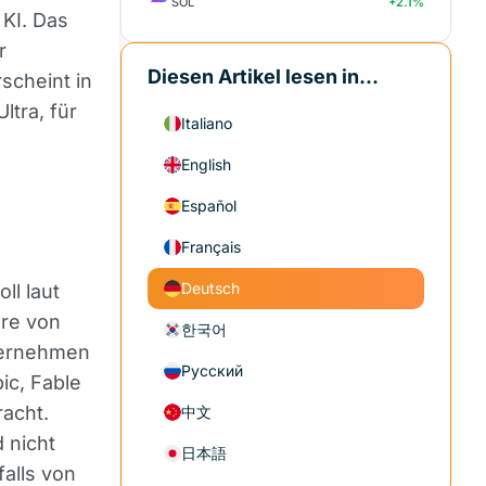
SOL
+2.1%
 KI. Das
r
Diesen Artikel lesen in...
scheint in
ltra, für
Italiano
English
Español
Français
Deutsch
ll laut
ore von
한국어
ternehmen
Русский
ic, Fable
racht.
中文
 nicht
日本語
alls von