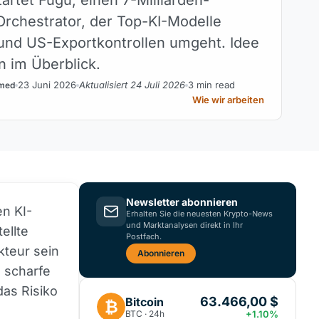
rchestrator, der Top-KI-Modelle
 und US-Exportkontrollen umgeht. Idee
 im Überblick.
23 Juni 2026
Aktualisiert 24 Juli 2026
3 min read
med
Wie wir arbeiten
Newsletter abonnieren
en KI-
Erhalten Sie die neuesten Krypto-News
und Marktanalysen direkt in Ihr
ellte
Postfach.
kteur sein
Abonnieren
e scharfe
das Risiko
63.466,00 $
Bitcoin
₿
BTC · 24h
+1.10%