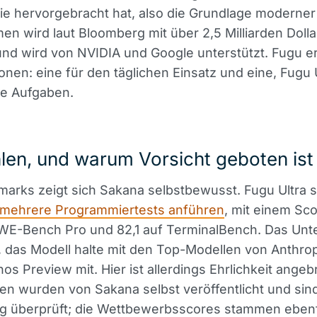
e hervorgebracht hat, also die Grundlage moderner
n wird laut Bloomberg mit über 2,5 Milliarden Dolla
nd wird von NVIDIA und Google unterstützt. Fugu er
onen: eine für den täglichen Einsatz und eine, Fugu U
e Aufgaben.
len, und warum Vorsicht geboten ist
arks zeigt sich Sakana selbstbewusst. Fugu Ultra so
 mehrere Programmiertests anführen
, mit einem Sc
SWE-Bench Pro und 82,1 auf TerminalBench. Das Un
 das Modell halte mit den Top-Modellen von Anthrop
os Preview mit. Hier ist allerdings Ehrlichkeit angeb
en wurden von Sakana selbst veröffentlicht und sind
g überprüft; die Wettbewerbsscores stammen ebenf