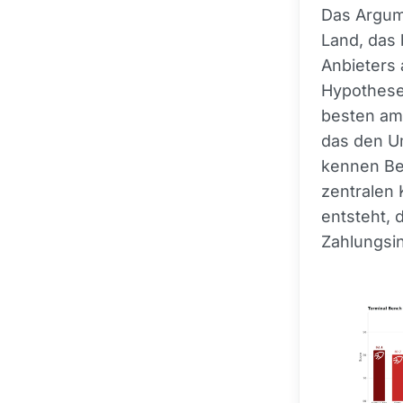
Das Argume
Land, das 
Anbieters 
Hypothese 
besten ame
das den U
kennen Be
zentralen 
entsteht, 
Zahlungsin