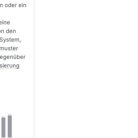
n oder ein
n
eine
on den
 System,
kmuster
 gegenüber
isierung