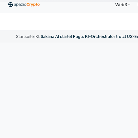
Web3
Ethereum
1.880,58 $
Tether
0,9991 $
BNB
↑1.10%
ETH
↑1.90%
USDT
↑0.00%
BNB
Startseite
/
KI
/
Sakana AI startet Fugu: KI-Orchestrator trotzt US-E