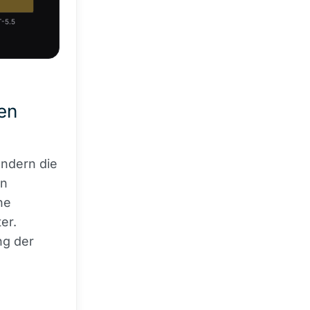
-5.5
en
ondern die
in
ne
er.
ng der