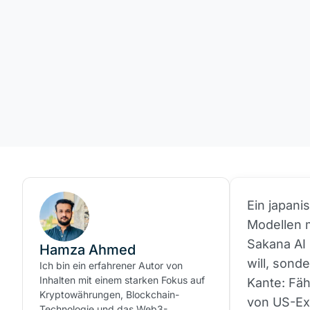
Ein japani
Modellen m
Sakana AI 
Hamza Ahmed
will, sond
Ich bin ein erfahrener Autor von
Inhalten mit einem starken Fokus auf
Kante: Fäh
Kryptowährungen, Blockchain-
von US-Exp
Technologie und das Web3-