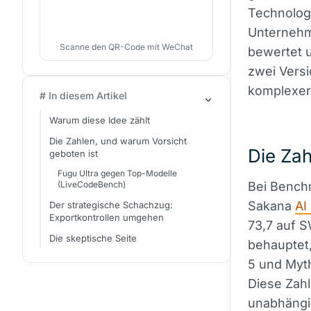
Technologi
Unternehme
Scanne den QR-Code mit WeChat
bewertet u
zwei Versi
komplexer
# In diesem Artikel
Warum diese Idee zählt
Die Zahlen, und warum Vorsicht
Die Zah
geboten ist
Fugu Ultra gegen Top-Modelle
(LiveCodeBench)
Bei Benchm
Sakana
AI
Der strategische Schachzug:
Exportkontrollen umgehen
73,7 auf 
Die skeptische Seite
behauptet,
5 und Myth
Diese Zahl
unabhängi