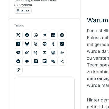
Ökosystem.
@hamza
Warum 
Teilen
Fugu stell
Koloss mit
mit gerade
wurde dara
zu versteh
Team spezi
zu kombin
eine einzi
würde man
Hinter de
gehört Lli