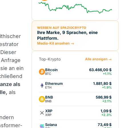
WERBEN AUF SPAZIOCRYPTO
Ihre Marke, 9 Sprachen, eine
ithischer
Plattform.
estrator
Media-Kit ansehen →
 Dieser
Top-Krypto
Alle anzeigen →
e Anfrage
sie an ein
Bitcoin
63.466,00 $
BTC
+1.1%
chließend
Ethereum
anze als
1.881,80 $
ETH
+1.9%
le,
als
BNB
586,99 $
BNB
+2.1%
XRP
1,09 $
XRP
+2.3%
ndern
Solana
nsformer-
73,49 $