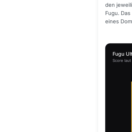
den jeweil
Fugu. Das 
eines Dom
Fugu Ul
Score laut