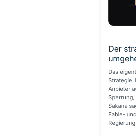
Der str
umgeh
Das eigent
Strategie.
Anbieter a
Sperrung, 
Sakana sag
Fable- und
Regierungs