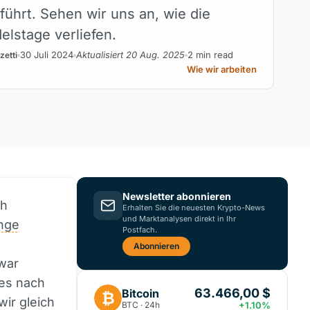
führt. Sehen wir uns an, wie die
elstage verliefen.
30 Juli 2024
Aktualisiert 20 Aug. 2025
2 min read
zetti
Wie wir arbeiten
Newsletter abonnieren
ch
Erhalten Sie die neuesten Krypto-News
und Marktanalysen direkt in Ihr
nge
Postfach.
Abonnieren
war
les nach
63.466,00 $
Bitcoin
₿
wir gleich
BTC · 24h
+1.10%