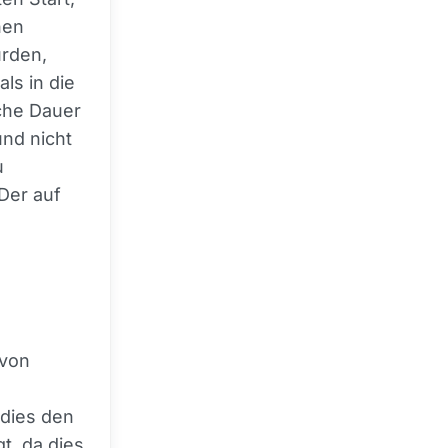
nen
rden,
ls in die
sche Dauer
und nicht
u
 Der auf
 von
 dies den
t, da dies