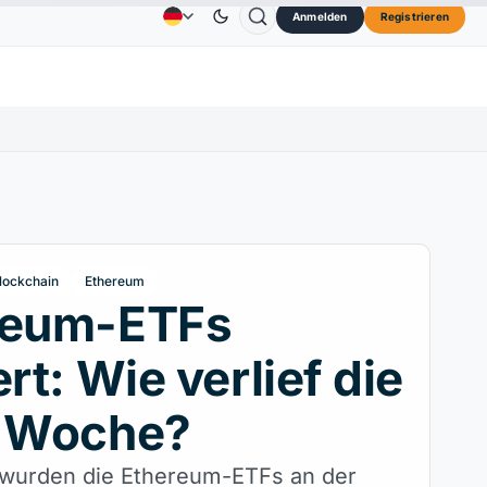
Anmelden
Registrieren
3,45 $
TRON
0,3264 $
Dogecoin
0,0707 $
C
Anzeige
Kontakt
Über
↑2.10%
TRX
↓0.30%
DOGE
↑2.40%
lockchain
Ethereum
reum-ETFs
ert: Wie verlief die
e Woche?
 wurden die Ethereum-ETFs an der