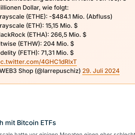
illionen Dollar, wie folgt:
rayscale (ETHE): -$484.1 Mio. (Abfluss)
rayscale (ETH): 15,15 Mio. $
lackRock (ETHA): 266,5 Mio. $
itwise (ETHW): 204 Mio. $
idelity (FETH): 71,31 Mio. $
ic.twitter.com/4GHC1dRlxT
 WEB3 Shop (@larrepuschiz)
29. Juli 2024
h mit Bitcoin ETFs
cale hatte vor einigen Monaten einen eher schlecht