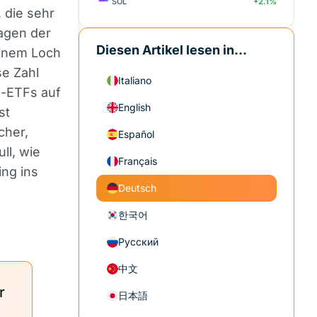
SOL
+2.1%
 die sehr
tagen der
Diesen Artikel lesen in...
einem Loch
se Zahl
Italiano
m-ETFs auf
English
st
cher,
Español
ll, wie
Français
ing ins
Deutsch
한국어
Русский
中文
r
日本語