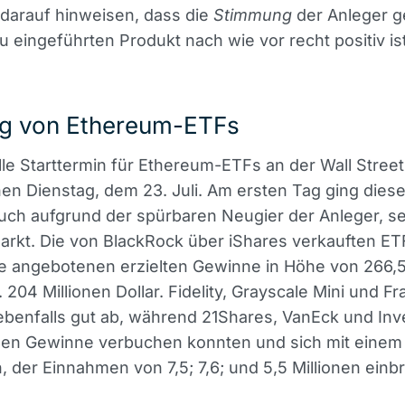
darauf hinweisen, dass die
Stimmung
der Anleger 
 eingeführten Produkt nach wie vor recht positiv ist
ng von Ethereum-ETFs
elle Starttermin für Ethereum-ETFs an der Wall Stree
n Dienstag, dem 23. Juli. Am ersten Tag ging dies
uch aufgrund der spürbaren Neugier der Anleger, se
rkt. Die von BlackRock über iShares verkauften ET
e angebotenen erzielten Gewinne in Höhe von 266,5
 204 Millionen Dollar. Fidelity, Grayscale Mini und Fr
ebenfalls gut ab, während 21Shares, VanEck und In
ßen Gewinne verbuchen konnten und sich mit einem 
 der Einnahmen von 7,5; 7,6; und 5,5 Millionen einb