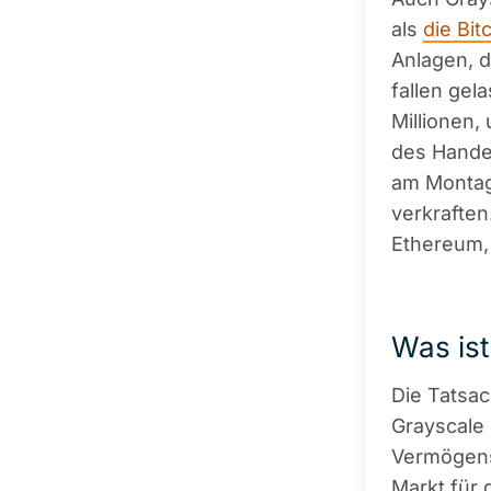
als
die Bit
Anlagen, 
fallen gel
Millionen,
des Handel
am Montag 
verkraften
Ethereum, 
Was ist
Die Tatsa
Grayscale 
Vermögensv
Markt für 