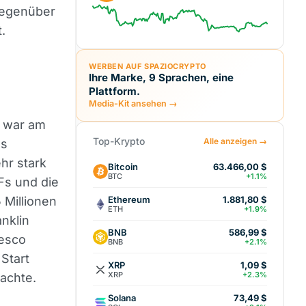
gegenüber
.
WERBEN AUF SPAZIOCRYPTO
Ihre Marke, 9 Sprachen, eine
Plattform.
Media-Kit ansehen →
t war am
Top-Krypto
Alle anzeigen →
es
hr stark
Bitcoin
63.466,00 $
BTC
+1.1%
Fs und die
Ethereum
 Millionen
1.881,80 $
ETH
+1.9%
anklin
BNB
586,99 $
vesco
BNB
+2.1%
Start
XRP
1,09 $
XRP
+2.3%
rachte.
Solana
73,49 $