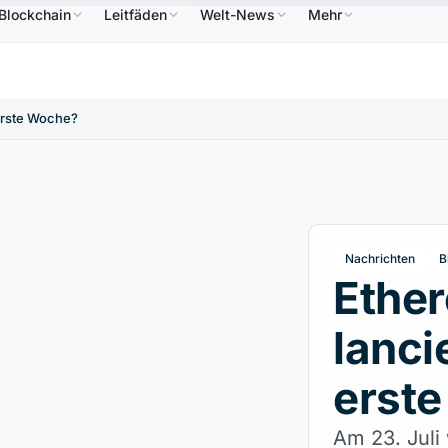
Blockchain
Leitfäden
Welt-News
Mehr
6,64 $
USDC
0,9995 $
XRP
1,09 $
Solana
7
↑2.10%
USDC
↑0.00%
XRP
↑2.30%
SOL
 erste Woche?
Nachrichten
B
Ethe
lanci
erst
Am 23. Juli