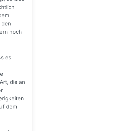
htlich
esem
f den
uern noch
ss es
ne
rt, die an
er
erigkeiten
auf dem