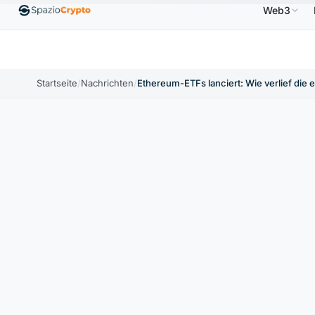
Web3
Ethereum
1.880,58 $
Tether
0,9991 $
BNB
58
.10%
ETH
↑1.90%
USDT
↑0.00%
BNB
Startseite
/
Nachrichten
/
Ethereum-ETFs lanciert: Wie verlief die