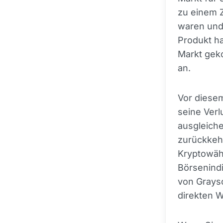
zu einem Z
waren und 
Produkt ha
Markt gek
an.
Vor diesem
seine Ver
ausgleiche
zurückkehr
Kryptowähr
Börsenindi
von Graysc
direkten 