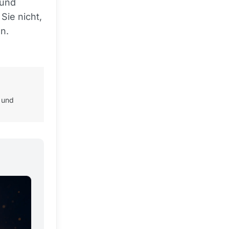
 und
ie nicht,
n.
 und