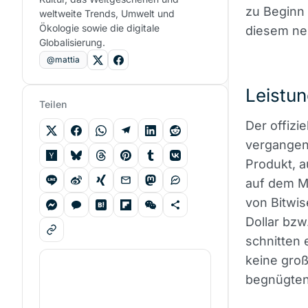
zu Beginn 
weltweite Trends, Umwelt und
Ökologie sowie die digitale
diesem neu
Globalisierung.
@mattia
Leistu
Teilen
Der offizi
vergangene
Produkt, a
auf dem Ma
von Bitwis
Dollar bzw.
schnitten 
keine gro
begnügten,