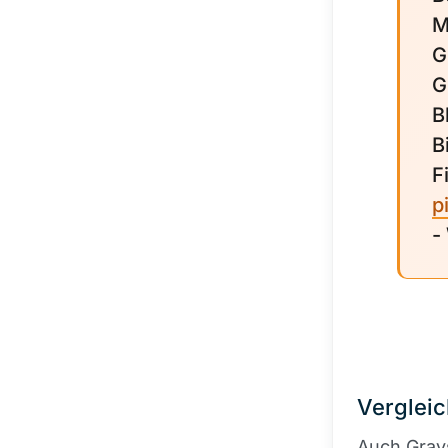
M
G
G
B
B
F
p
-
Vergleic
Auch Grays