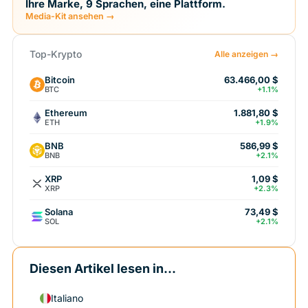
Ihre Marke, 9 Sprachen, eine Plattform.
Media-Kit ansehen →
Top-Krypto
Alle anzeigen →
Bitcoin
63.466,00 $
BTC
+1.1%
Ethereum
1.881,80 $
ETH
+1.9%
BNB
586,99 $
BNB
+2.1%
XRP
1,09 $
XRP
+2.3%
Solana
73,49 $
SOL
+2.1%
Diesen Artikel lesen in...
Italiano