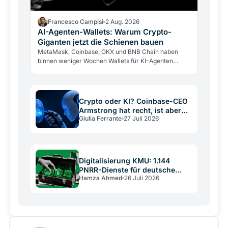
Francesco Campisi
2 Aug. 2026
AI-Agenten-Wallets: Warum Crypto-
Giganten jetzt die Schienen bauen
MetaMask, Coinbase, OKX und BNB Chain haben
binnen weniger Wochen Wallets für KI-Agenten
lanciert. Warum die Giganten Infrastruktur für eine…
Crypto oder KI? Coinbase-CEO
Armstrong hat recht, ist aber
Giulia Ferrante
27 Juli 2026
kein neutraler Schiedsrichter
Digitalisierung KMU: 1.144
PNRR-Dienste für deutsche
Hamza Ahmed
26 Juli 2026
Mittelständler