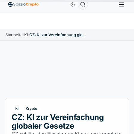
Ethereum
1.880,58 $
Tether
0,9991 $
BNB
586,64
ETH
↑1.90%
USDT
↑0.00%
BNB
Startseite
/
KI
/
CZ: KI zur Vereinfachung globaler Gesetze
KI
Krypto
CZ: KI zur Vereinfachung
globaler Gesetze
CZ schlägt den Einsatz von KI vor, um komplexe