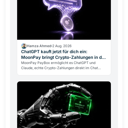
Hamza Ahmed
2 Aug. 2026
ChatGPT kauft jetzt für dich ein:
MoonPay bringt Crypto-Zahlungen in den
Chat
MoonPay PayBox ermöglicht es ChatGPT und
Claude, echte Crypto-Zahlungen direkt im Chat
auszuführen. Non-custodial, per Fingerabdruck
bestätigt, aber mit…