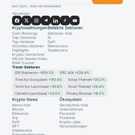
Kein Spam. Jederzeit abbestellbar.
Vernetzen
Kryptowährungen
Beliebte Sektoren
Coin-Rankings
Sektoren-Hub
Top-Gewinner
KI
Top-Verlierer
DeFi
Höchstes Volumen
Memecoins
Highlights
Stablecoins
Krypto-Umrechner
Altcoin Season Index
RWA Tracker
Trend-Sektoren
IDR Stablecoin
+909.3%
ERC 404
+528.4%
Time.fun Ecosystem
+150.4%
Emoji-Themed
+39.2%
Yoink.fun Launchpad
+30.8%
Duck-Themed
+26.4%
Camelot Launchpad
+24.5%
Privacy Browser
+18.5%
Krypto News
Ökosystem
News-Hub
Verzeichnis-Hub
Bitcoin
Unternehmen
Ethereum
Personen
Xrp
Produkte
DeFi
Krypto-Jobs
NFT
Veranstaltungen
Stablecoins
Pressemitteilungen