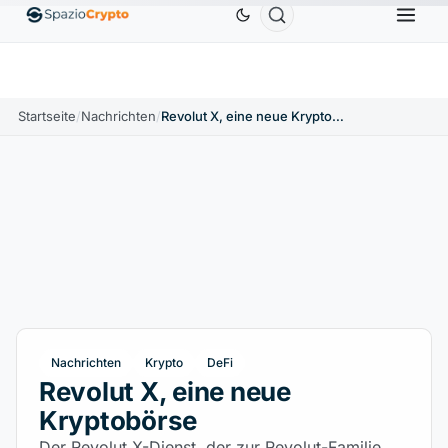
Ethereum
1.880,58 $
Tether
0,9991 $
BNB
58
.10%
ETH
↑1.90%
USDT
↑0.00%
BNB
Startseite
/
Nachrichten
/
Revolut X, eine neue Kryptobörse
Nachrichten
Krypto
DeFi
Revolut X, eine neue
Kryptobörse
Der Revolut X-Dienst, der zur Revolut-Familie