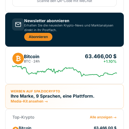
Scanne den QR-Code mit WeChat
Newsletter abonnieren
Erhalten Sie die neuesten Krypto-News und Marktanalysen
direkt in Ihr Postfach.
Abonnieren
63.466,00 $
Bitcoin
₿
BTC · 24h
+1.10%
WERBEN AUF SPAZIOCRYPTO
Ihre Marke, 9 Sprachen, eine Plattform.
Media-Kit ansehen →
Top-Krypto
Alle anzeigen →
Bitcoin
63.466,00 $