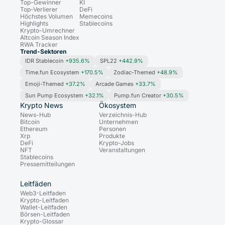
Top-Gewinner
KI
Top-Verlierer
DeFi
Höchstes Volumen
Memecoins
Highlights
Stablecoins
Krypto-Umrechner
Altcoin Season Index
RWA Tracker
Trend-Sektoren
IDR Stablecoin
+935.6%
SPL22
+442.9%
Time.fun Ecosystem
+170.5%
Zodiac-Themed
+48.9%
Emoji-Themed
+37.2%
Arcade Games
+33.7%
Sun Pump Ecosystem
+32.1%
Pump.fun Creator
+30.5%
Krypto News
Ökosystem
News-Hub
Verzeichnis-Hub
Bitcoin
Unternehmen
Ethereum
Personen
Xrp
Produkte
DeFi
Krypto-Jobs
NFT
Veranstaltungen
Stablecoins
Pressemitteilungen
Leitfäden
Web3-Leitfaden
Krypto-Leitfaden
Wallet-Leitfaden
Börsen-Leitfaden
Krypto-Glossar