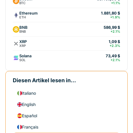
BTC
+1.1%
Ethereum
1.881,80 $
ETH
+1.9%
BNB
586,99 $
BNB
+2.1%
XRP
1,09 $
XRP
+2.3%
Solana
73,49 $
SOL
+2.1%
Diesen Artikel lesen in...
Italiano
English
Español
Français