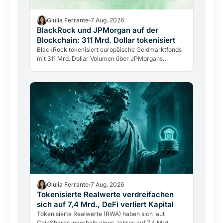
Giulia Ferrante
7 Aug. 2026
BlackRock und JPMorgan auf der
Blockchain: 311 Mrd. Dollar tokenisiert
BlackRock tokenisiert europäische Geldmarktfonds
mit 311 Mrd. Dollar Volumen über JPMorgans
Kinexys-Plattform. Zwei Wall-Street-Rivalen auf
denselben…
Giulia Ferrante
7 Aug. 2026
Tokenisierte Realwerte verdreifachen
sich auf 7,4 Mrd., DeFi verliert Kapital
Tokenisierte Realwerte (RWA) haben sich laut
CoinShares innerhalb eines Jahres auf 7,4 Mrd.