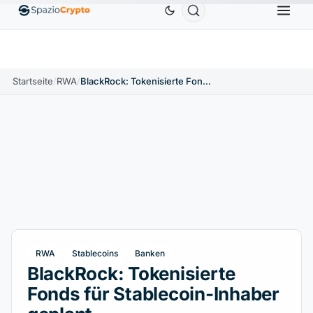
Ethereum
1.880,58 $
Tether
0,9991 $
BNB
586
10%
ETH
↑1.90%
USDT
↑0.00%
BNB
Startseite
/
RWA
/
BlackRock: Tokenisierte Fonds für Stablecoin-Inhaber geplant
RWA
Stablecoins
Banken
BlackRock: Tokenisierte
Fonds für Stablecoin-Inhaber