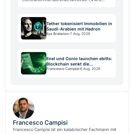
Dollar verdreifacht, während DeFi-Einlagen um 15%
sanken.
Tether tokenisiert Immobilien in
Saudi-Arabien mit Hadron
Ilya Bratanov
7 Aug. 2026
Enel und Conio launchen ebitts:
Blockchain senkt die
Francesco Campisi
6 Aug. 2026
Stromrechnung
Francesco Campisi
Francesco Campisi ist ein kalabrischer Fachmann mit