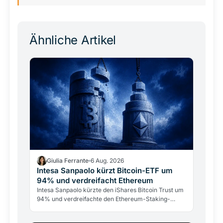
Ähnliche Artikel
Giulia Ferrante
6 Aug. 2026
Intesa Sanpaolo kürzt Bitcoin-ETF um
94% und verdreifacht Ethereum
Intesa Sanpaolo kürzte den iShares Bitcoin Trust um
94% und verdreifachte den Ethereum-Staking-
Fonds. Das ARK/21Shares-Bitcoin-Investment bleibt
mit 67 Mio.…