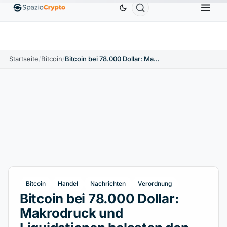
Ethereum
1.880,58 $
Tether
0,9991 $
BNB
5
↑1.10%
ETH
↑1.90%
USDT
↑0.00%
BNB
Startseite
/
Bitcoin
/
Bitcoin bei 78.000 Dollar: Makrodruck und Liquidationen belasten den Markt
Bitcoin
Handel
Nachrichten
Verordnung
Bitcoin bei 78.000 Dollar:
Makrodruck und