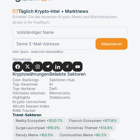
Täglich Krypto-Intel + Marktnews
Erhalten Sie die neuesten Krypto-News und Marktanalysen
direkt in Ihr Postfach.
Abonnieren
Kein Spam. Jederzeit abbestellbar.
Vernetzen
Kryptowährungen
Beliebte Sektoren
Coin-Rankings
Sektoren-Hub
Top-Gewinner
KI
Top-Verlierer
DeFi
Höchstes Volumen
Memecoins
Highlights
Stablecoins
Krypto-Umrechner
Altcoin Season Index
RWA Tracker
Trend-Sektoren
Reality Ecosystem
+1520.7%
Flaunch Ecosystem
+977.6%
Surge Launchpad
+910.0%
Christmas Themed
+513.6%
Parody Meme
+103.0%
Commodities Meme
+90.3%