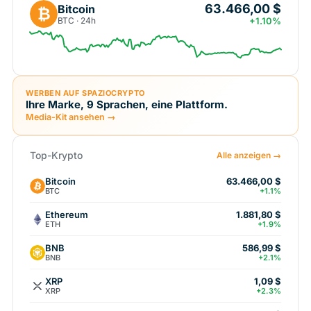
63.466,00 $
Bitcoin
₿
BTC · 24h
+1.10%
WERBEN AUF SPAZIOCRYPTO
Ihre Marke, 9 Sprachen, eine Plattform.
Media-Kit ansehen →
Top-Krypto
Alle anzeigen →
Bitcoin
63.466,00 $
BTC
+1.1%
Ethereum
1.881,80 $
ETH
+1.9%
BNB
586,99 $
BNB
+2.1%
XRP
1,09 $
XRP
+2.3%