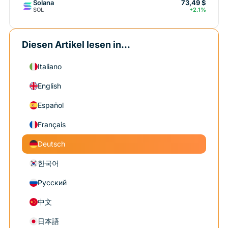
Solana
73,49 $
SOL
+2.1%
Diesen Artikel lesen in...
Italiano
English
Español
Français
Deutsch
한국어
Русский
中文
日本語