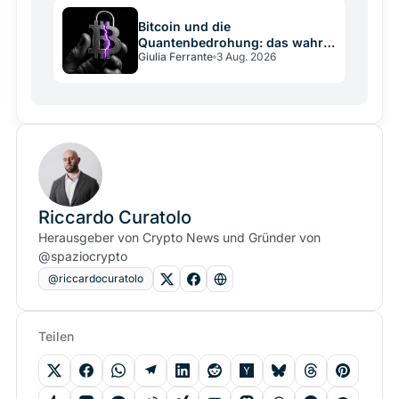
Bitcoin und die
Quantenbedrohung: das wahre
Giulia Ferrante
3 Aug. 2026
Risiko ist die
Entscheidungsschwäche
Riccardo Curatolo
Herausgeber von Crypto News und Gründer von
@spaziocrypto
@riccardocuratolo
Teilen