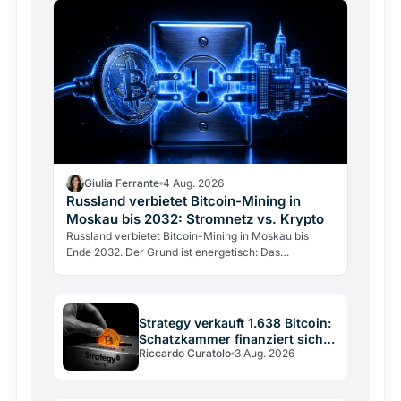
Giulia Ferrante
4 Aug. 2026
Russland verbietet Bitcoin-Mining in
Moskau bis 2032: Stromnetz vs. Krypto
Russland verbietet Bitcoin-Mining in Moskau bis
Ende 2032. Der Grund ist energetisch: Das
Stromnetz hält dem Gigawatt-Verbrauch der Miner
nicht stand.
Strategy verkauft 1.638 Bitcoin:
Schatzkammer finanziert sich
Riccardo Curatolo
3 Aug. 2026
selbst