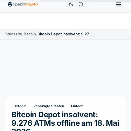
Ethereum
1.880,58 $
Tether
0,9991 $
BNB
58
.10%
ETH
↑1.90%
USDT
↑0.00%
BNB
Startseite
/
Bitcoin
/
Bitcoin Depot insolvent: 9.276 ATMs offline am 18. Mai 2026
Bitcoin
Vereinigte Staaten
Fintech
Bitcoin Depot insolvent:
9.276 ATMs offline am 18. Mai