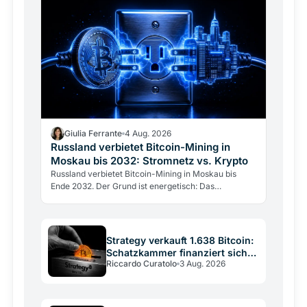
Giulia Ferrante
4 Aug. 2026
Russland verbietet Bitcoin-Mining in
Moskau bis 2032: Stromnetz vs. Krypto
Russland verbietet Bitcoin-Mining in Moskau bis
Ende 2032. Der Grund ist energetisch: Das
Stromnetz hält dem Gigawatt-Verbrauch der Miner
nicht stand.
Strategy verkauft 1.638 Bitcoin:
Schatzkammer finanziert sich
Riccardo Curatolo
3 Aug. 2026
selbst