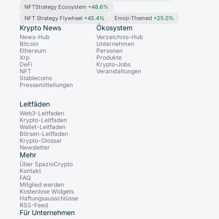
NFTStrategy Ecosystem
+48.6%
NFT Strategy Flywheel
+45.4%
Emoji-Themed
+25.0%
Krypto News
Ökosystem
News-Hub
Verzeichnis-Hub
Bitcoin
Unternehmen
Ethereum
Personen
Xrp
Produkte
DeFi
Krypto-Jobs
NFT
Veranstaltungen
Stablecoins
Pressemitteilungen
Leitfäden
Web3-Leitfaden
Krypto-Leitfaden
Wallet-Leitfaden
Börsen-Leitfaden
Krypto-Glossar
Newsletter
Mehr
Über SpazioCrypto
Kontakt
FAQ
Mitglied werden
Kostenlose Widgets
Haftungsausschlüsse
RSS-Feed
Für Unternehmen