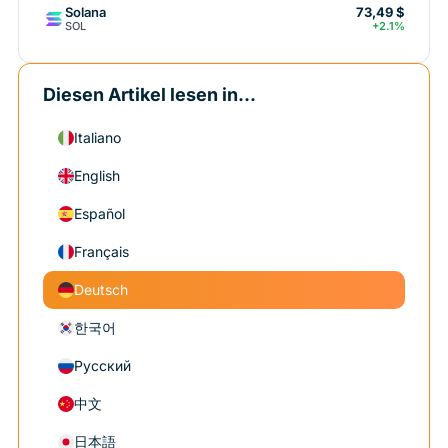
Solana
73,49 $
SOL
+2.1%
Diesen Artikel lesen in...
Italiano
English
Español
Français
Deutsch
한국어
Русский
中文
日本語