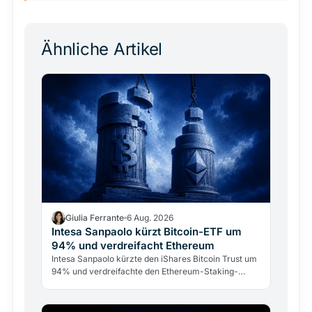
Ähnliche Artikel
Giulia Ferrante
6 Aug. 2026
Intesa Sanpaolo kürzt Bitcoin-ETF um
94% und verdreifacht Ethereum
Intesa Sanpaolo kürzte den iShares Bitcoin Trust um
94% und verdreifachte den Ethereum-Staking-
Fonds. Das ARK/21Shares-Bitcoin-Investment bleibt
mit 67 Mio.…