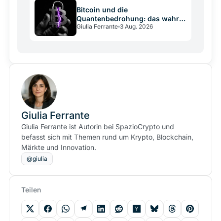
Bitcoin und die
Quantenbedrohung: das wahre
Giulia Ferrante
3 Aug. 2026
Risiko ist die
Entscheidungsschwäche
Giulia Ferrante
Giulia Ferrante ist Autorin bei SpazioCrypto und
befasst sich mit Themen rund um Krypto, Blockchain,
Märkte und Innovation.
@giulia
Teilen