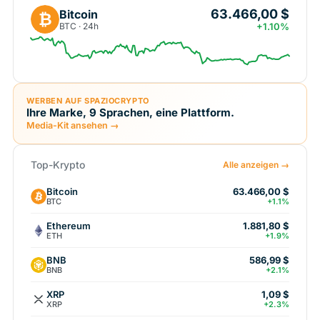
63.466,00 $
Bitcoin
₿
BTC · 24h
+1.10%
WERBEN AUF SPAZIOCRYPTO
Ihre Marke, 9 Sprachen, eine Plattform.
Media-Kit ansehen →
Top-Krypto
Alle anzeigen →
Bitcoin
63.466,00 $
BTC
+1.1%
Ethereum
1.881,80 $
ETH
+1.9%
BNB
586,99 $
BNB
+2.1%
XRP
1,09 $
XRP
+2.3%