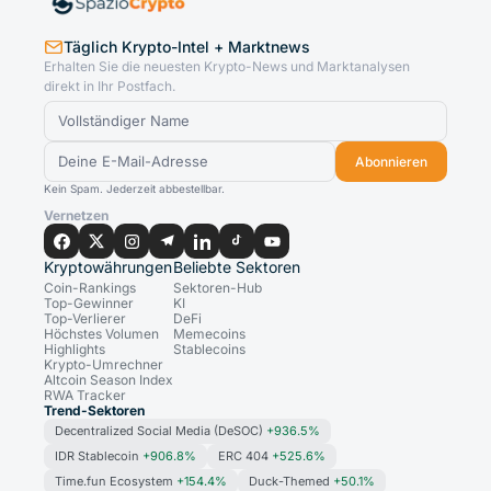
Täglich Krypto-Intel + Marktnews
Erhalten Sie die neuesten Krypto-News und Marktanalysen
direkt in Ihr Postfach.
Abonnieren
Kein Spam. Jederzeit abbestellbar.
Vernetzen
Kryptowährungen
Beliebte Sektoren
Coin-Rankings
Sektoren-Hub
Top-Gewinner
KI
Top-Verlierer
DeFi
Höchstes Volumen
Memecoins
Highlights
Stablecoins
Krypto-Umrechner
Altcoin Season Index
RWA Tracker
Trend-Sektoren
Decentralized Social Media (DeSOC)
+936.5%
IDR Stablecoin
+906.8%
ERC 404
+525.6%
Time.fun Ecosystem
+154.4%
Duck-Themed
+50.1%