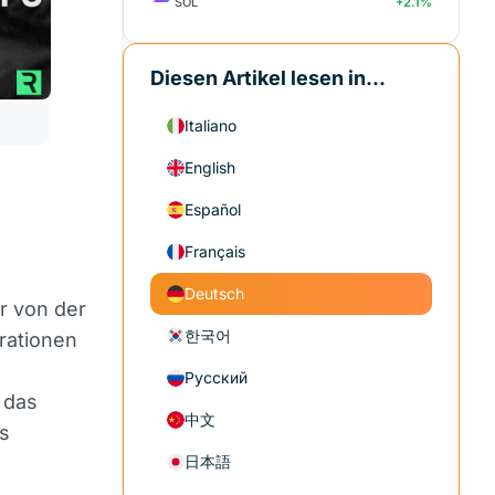
SOL
+2.1%
Diesen Artikel lesen in...
Italiano
English
Español
Français
t
Deutsch
ur von der
한국어
rationen
Русский
 das
中文
s
日本語