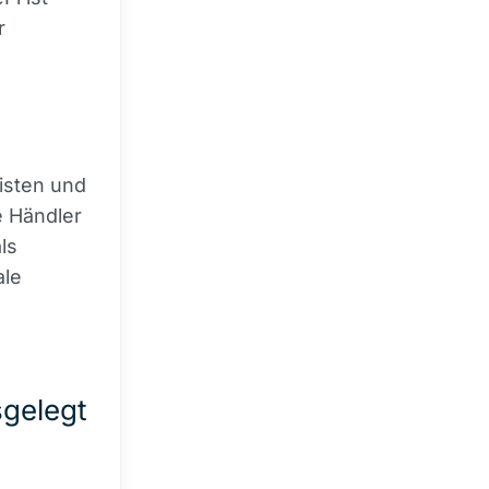
r
isten und
e Händler
ls
ale
sgelegt