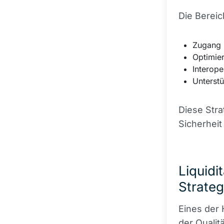
Die Bereic
Zugang z
Optimie
Interope
Unterst
Diese Stra
Sicherheit
Liquidi
Strateg
Eines der 
der Qualit