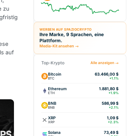
n,
e zu
fristig
WERBEN AUF SPAZIOCRYPTO
Ihre Marke, 9 Sprachen, eine
Plattform.
lese
Media-Kit ansehen →
ls auf
Top-Krypto
Alle anzeigen →
Bitcoin
63.466,00 $
BTC
+1.1%
Ethereum
1.881,80 $
ETH
+1.9%
BNB
586,99 $
BNB
+2.1%
XRP
1,09 $
XRP
+2.3%
Solana
73,49 $