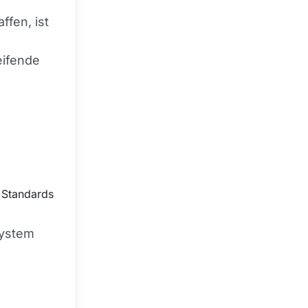
ffen, ist
eifende
 Standards
system