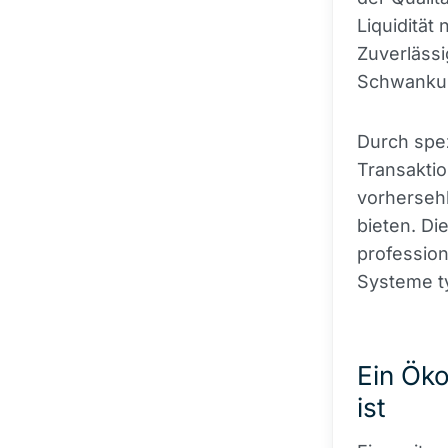
Liquidität
Zuverlässig
Schwanku
Durch spez
Transaktio
vorherseh
bieten. Di
profession
Systeme ty
Ein Öko
ist