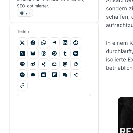
Ansatz bes
SEO-optimierter.
sondern zi
@ilya
schaffen, 
aufrechtzu
Teilen
In einem K
durchläuft
isolierte 
betrieblich