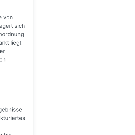
e von
agert sich
Einordnung
rkt liegt
er
ich
rgebnisse
kturiertes
n hin.