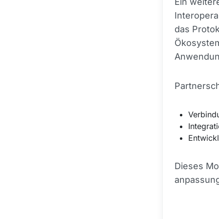
Ein weiter
Interopera
das Protok
Ökosystem
Anwendung
Partnersch
Verbind
Integrat
Entwick
Dieses Mod
anpassung