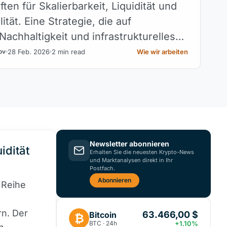
ten für Skalierbarkeit, Liquidität und
lität. Eine Strategie, die auf
 Nachhaltigkeit und infrastrukturelles
s Protokolls ausgerichtet ist.
28 Feb. 2026
2 min read
Wie wir arbeiten
ov
Newsletter abonnieren
idität
Erhalten Sie die neuesten Krypto-News
und Marktanalysen direkt in Ihr
Postfach.
Abonnieren
 Reihe
rn. Der
63.466,00 $
Bitcoin
₿
BTC · 24h
+1.10%