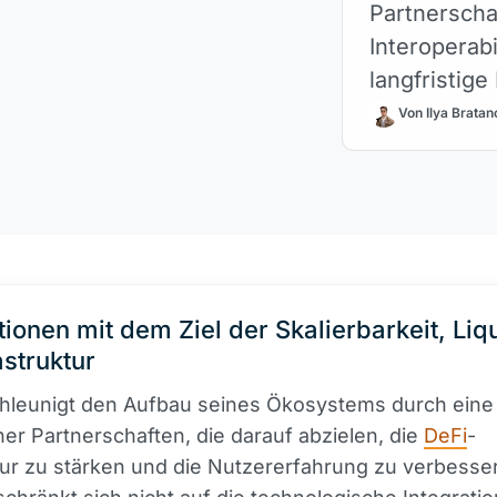
Partnerschaf
Interoperabi
langfristige
Wachstum de
Von Ilya Bratan
ionen mit dem Ziel der Skalierbarkeit, Liqu
astruktur
hleunigt den Aufbau seines Ökosystems durch eine
her Partnerschaften, die darauf abzielen, die
DeFi
-
tur zu stärken und die Nutzererfahrung zu verbesse