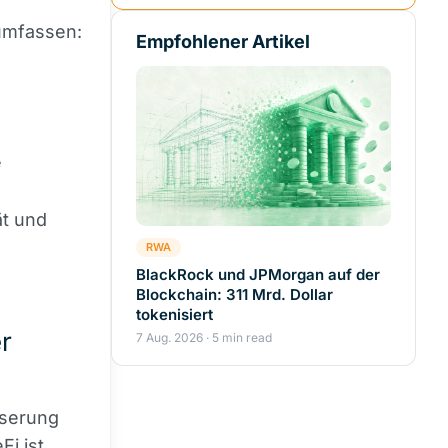
 umfassen:
Empfohlener Artikel
e
ät und
RWA
BlackRock und JPMorgan auf der
Blockchain: 311 Mrd. Dollar
tokenisiert
r
7 Aug. 2026 · 5 min read
sserung
Fi ist