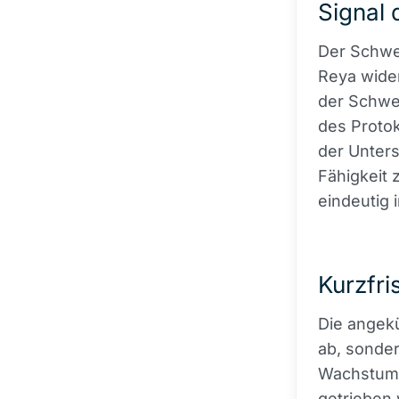
Signal 
Der Schwer
Reya wide
der Schwer
des Protok
der Unters
Fähigkeit 
eindeutig 
Kurzfri
Die angekü
ab, sonder
Wachstum s
getrieben 