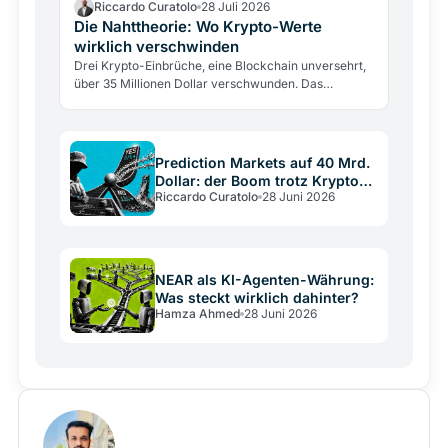
Riccardo Curatolo
28 Juli 2026
Die Nahttheorie: Wo Krypto-Werte
wirklich verschwinden
Drei Krypto-Einbrüche, eine Blockchain unversehrt,
über 35 Millionen Dollar verschwunden. Das
SpazioCrypto-Nahtmodell erklärt, wo Werte wirklich
abfließen.
Prediction Markets auf 40 Mrd.
Dollar: der Boom trotz Krypto-
Riccardo Curatolo
28 Juni 2026
Crash
NEAR als KI-Agenten-Währung:
Was steckt wirklich dahinter?
Hamza Ahmed
28 Juni 2026