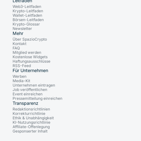
Leitfäden
Web3-Leitfaden
Krypto-Leitfaden
Wallet-Leitfaden
Börsen-Leitfaden
Krypto-Glossar
Newsletter
Mehr
Über SpazioCrypto
Kontakt
FAQ
Mitglied werden
Kostenlose Widgets
Haftungsausschlüsse
RSS-Feed
Für Unternehmen
Werben
Media-Kit
Unternehmen eintragen
Job veröffentlichen
Event einreichen
Pressemitteilung einreichen
Transparenz
Redaktionsrichtlinien
Korrekturrichtlinie
Ethik & Unabhängigkeit
KI-Nutzungsrichtlinie
Affiliate-Offenlegung
Gesponserter Inhalt