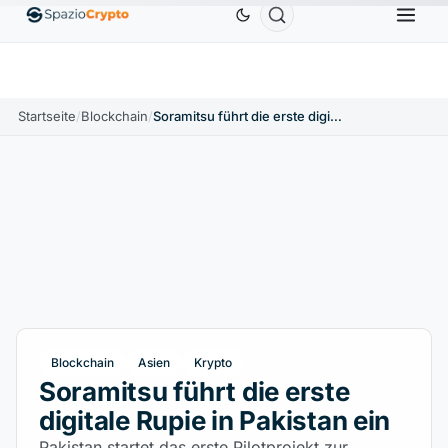
r
0,9991 $
BNB
586,64 $
USDC
0,9995 $
USDT
↑0.00%
BNB
↑2.10%
USDC
↑0.00%
Startseite
/
Blockchain
/
Soramitsu führt die erste digitale Rupie in Pakistan ein
Blockchain
Asien
Krypto
Soramitsu führt die erste
digitale Rupie in Pakistan ein
Pakistan startet das erste Pilotprojekt zur