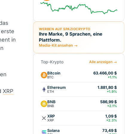
 das
WERBEN AUF SPAZIOCRYPTO
 erste
Ihre Marke, 9 Sprachen, eine
ent in
Plattform.
Media-Kit ansehen →
en
Top-Krypto
Alle anzeigen →
Bitcoin
63.466,00 $
ven
BTC
+1.1%
Ethereum
1.881,80 $
d
XRP
ETH
+1.9%
BNB
586,99 $
BNB
+2.1%
XRP
1,09 $
XRP
+2.3%
Solana
73,49 $