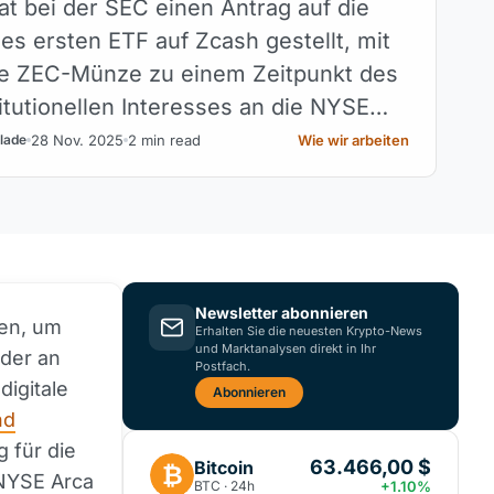
at bei der SEC einen Antrag auf die
es ersten ETF auf Zcash gestellt, mit
ie ZEC-Münze zu einem Zeitpunkt des
itutionellen Interesses an die NYSE
ngen.
28 Nov. 2025
2 min read
Wie wir arbeiten
lade
Newsletter abonnieren
men, um
Erhalten Sie die neuesten Krypto-News
und Marktanalysen direkt in Ihr
 der an
Postfach.
digitale
Abonnieren
nd
 für die
63.466,00 $
Bitcoin
₿
 NYSE Arca
BTC · 24h
+1.10%