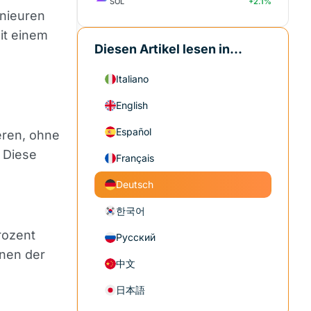
SOL
+2.1%
nieuren
t einem
Diesen Artikel lesen in...
Italiano
English
Español
eren, ohne
 Diese
Français
Deutsch
한국어
rozent
Русский
inen der
中文
日本語