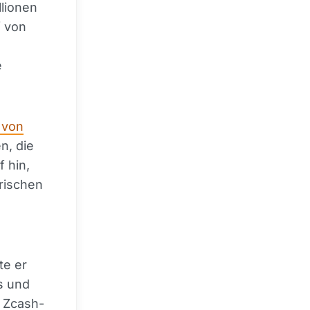
llionen
f von
e
 von
n, die
f hin,
rischen
te er
s und
m Zcash-