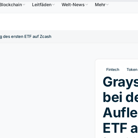
Blockchain
Leitfäden
Welt-News
Mehr
586,64 $
USDC
0,9995 $
XRP
1,09 $
Solana
↑2.10%
USDC
↑0.00%
XRP
↑2.30%
SO
ng des ersten ETF auf Zcash
Fintech
Token
Grays
bei d
Aufle
ETF 