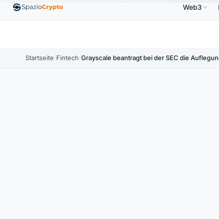
Web3
Ethereum
1.880,58 $
Tether
0,9991 $
BNB
↑1.10%
ETH
↑1.90%
USDT
↑0.00%
BNB
Startseite
/
Fintech
/
Grayscale beantragt bei der SEC die Auflegu