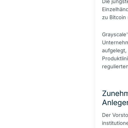
Die jüngst
Einzelhänd
zu Bitcoin
Grayscale'
Unternehm
aufgelegt,
Produktli
regulierte
Zunehme
Anlege
Der Vorsto
institutio