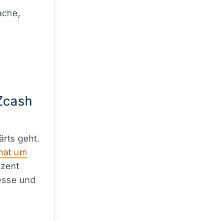
ache,
 Zcash
ärts geht.
nat um
ozent
resse und