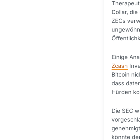
Therapeuti
Dollar, di
ZECs verwe
ungewöhnl
Öffentlichk
Einige Ana
Zcash
Inve
Bitcoin ni
dass daten
Hürden kon
Die SEC wi
vorgeschla
genehmigt 
könnte den