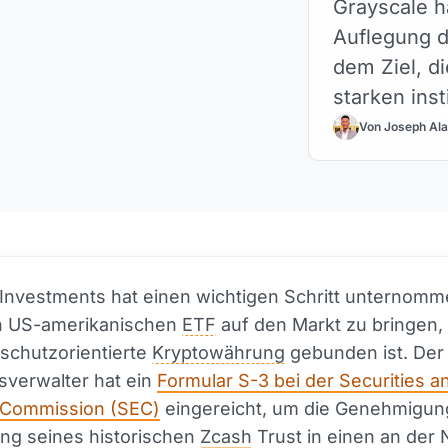
Grayscale h
Auflegung d
dem Ziel, d
starken inst
Arca zu bri
Von Joseph Ala
 Investments hat einen wichtigen Schritt unternom
n US-amerikanischen
ETF
auf den Markt zu bringen,
schutzorientierte
Kryptowährung
gebunden ist. Der 
verwalter hat ein
Formular S-3 bei der Securities a
Commission (SEC)
eingereicht, um die Genehmigung
g seines historischen
Zcash
Trust in einen an der