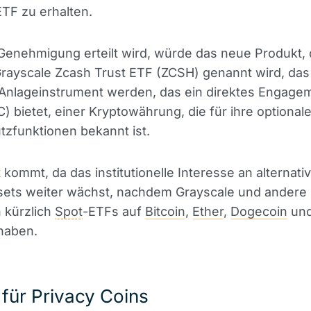
ETF zu erhalten.
Genehmigung erteilt wird, würde das neue Produkt,
Grayscale Zcash Trust ETF (ZCSH) genannt wird, das
 Anlageinstrument werden, das ein direktes Engagem
) bietet, einer Kryptowährung, die für ihre optional
zfunktionen bekannt ist.
t kommt, da das institutionelle Interesse an alternati
sets weiter wächst, nachdem Grayscale und andere
 kürzlich
Spot
-ETFs auf
Bitcoin
,
Ether
,
Dogecoin
un
haben.
l für Privacy Coins