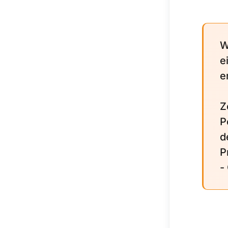
W
e
e
Z
P
d
P
-