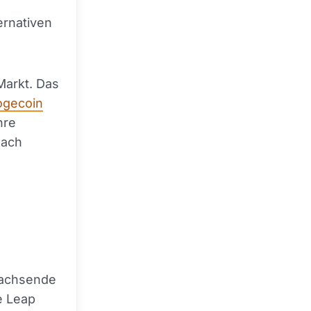
ernativen
Markt. Das
ogecoin
hre
nach
 wachsende
e Leap