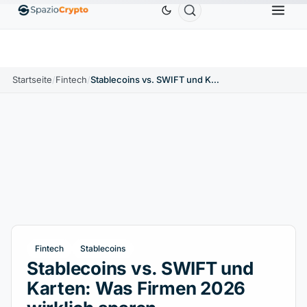
Ethereum
1.880,58 $
Tether
0,9991 $
BNB
58
.10%
ETH
↑1.90%
USDT
↑0.00%
BNB
Startseite
/
Fintech
/
Stablecoins vs. SWIFT und Karten: Was Firmen 2026 wirklich sparen
Fintech
Stablecoins
Stablecoins vs. SWIFT und
Karten: Was Firmen 2026