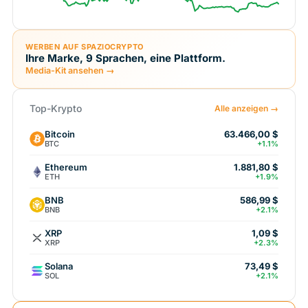
WERBEN AUF SPAZIOCRYPTO
Ihre Marke, 9 Sprachen, eine Plattform.
Media-Kit ansehen →
Top-Krypto
Alle anzeigen →
Bitcoin
63.466,00 $
BTC
+1.1%
Ethereum
1.881,80 $
ETH
+1.9%
BNB
586,99 $
BNB
+2.1%
XRP
1,09 $
XRP
+2.3%
Solana
73,49 $
SOL
+2.1%