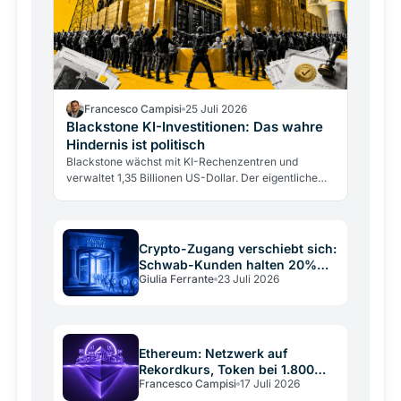
Francesco Campisi
25 Juli 2026
Blackstone KI-Investitionen: Das wahre
Hindernis ist politisch
Blackstone wächst mit KI-Rechenzentren und
verwaltet 1,35 Billionen US-Dollar. Der eigentliche
Engpass ist nicht mehr Kapital oder Energie, sondern
politische…
Crypto-Zugang verschiebt sich:
Schwab-Kunden halten 20%
Giulia Ferrante
23 Juli 2026
aller Produkte
Ethereum: Netzwerk auf
Rekordkurs, Token bei 1.800
Francesco Campisi
17 Juli 2026
Dollar