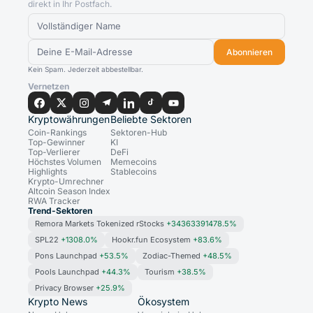
direkt in Ihr Postfach.
Abonnieren
Kein Spam. Jederzeit abbestellbar.
Vernetzen
Kryptowährungen
Beliebte Sektoren
Coin-Rankings
Sektoren-Hub
Top-Gewinner
KI
Top-Verlierer
DeFi
Höchstes Volumen
Memecoins
Highlights
Stablecoins
Krypto-Umrechner
Altcoin Season Index
RWA Tracker
Trend-Sektoren
Remora Markets Tokenized rStocks
+34363391478.5%
SPL22
+1308.0%
Hookr.fun Ecosystem
+83.6%
Pons Launchpad
+53.5%
Zodiac-Themed
+48.5%
Pools Launchpad
+44.3%
Tourism
+38.5%
Privacy Browser
+25.9%
Krypto News
Ökosystem