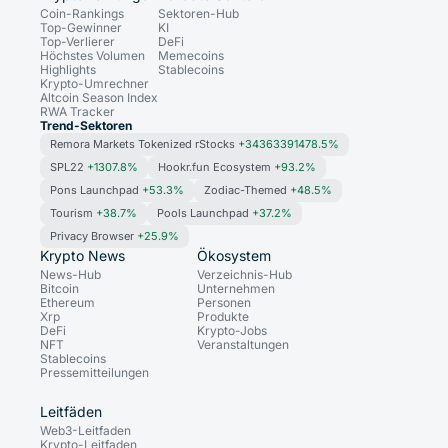
Coin-Rankings
Sektoren-Hub
Top-Gewinner
KI
Top-Verlierer
DeFi
Höchstes Volumen
Memecoins
Highlights
Stablecoins
Krypto-Umrechner
Altcoin Season Index
RWA Tracker
Trend-Sektoren
Remora Markets Tokenized rStocks
+34363391478.5%
SPL22
+1307.8%
Hookr.fun Ecosystem
+93.2%
Pons Launchpad
+53.3%
Zodiac-Themed
+48.5%
Tourism
+38.7%
Pools Launchpad
+37.2%
Privacy Browser
+25.9%
Krypto News
Ökosystem
News-Hub
Verzeichnis-Hub
Bitcoin
Unternehmen
Ethereum
Personen
Xrp
Produkte
DeFi
Krypto-Jobs
NFT
Veranstaltungen
Stablecoins
Pressemitteilungen
Leitfäden
Web3-Leitfaden
Krypto-Leitfaden