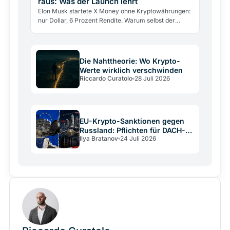
raus: Was der Launch lehrt
Elon Musk startete X Money ohne Kryptowährungen:
nur Dollar, 6 Prozent Rendite. Warum selbst der
größte Krypto-Verfechter sie draußen ließ und was
das über…
Die Nahttheorie: Wo Krypto-
Werte wirklich verschwinden
Riccardo Curatolo
28 Juli 2026
EU-Krypto-Sanktionen gegen
Russland: Pflichten für DACH-
Ilya Bratanov
24 Juli 2026
Betreiber