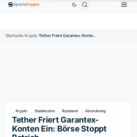
Ethereum
1.880,58 $
Tether
0,9991 $
BNB
58
.10%
ETH
↑1.90%
USDT
↑0.00%
BNB
Startseite
/
Krypto
/
Tether Friert Garantex-Konten Ein: Börse Stoppt Betrieb
Krypto
Stablecoins
Russland
Verordnung
Tether Friert Garantex-
Konten Ein: Börse Stoppt