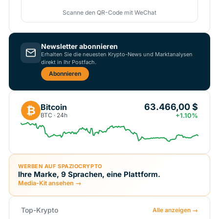
Scanne den QR-Code mit WeChat
Newsletter abonnieren
Erhalten Sie die neuesten Krypto-News und Marktanalysen
direkt in Ihr Postfach.
Abonnieren
63.466,00 $
Bitcoin
₿
BTC · 24h
+1.10%
WERBEN AUF SPAZIOCRYPTO
Ihre Marke, 9 Sprachen, eine Plattform.
Media-Kit ansehen →
Top-Krypto
Alle anzeigen →