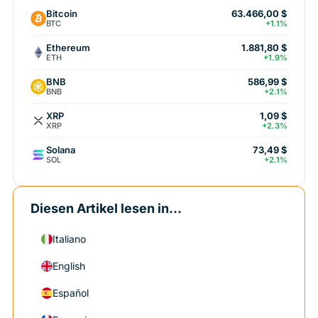
Bitcoin
63.466,00 $
BTC
+1.1%
Ethereum
1.881,80 $
ETH
+1.9%
BNB
586,99 $
BNB
+2.1%
XRP
1,09 $
XRP
+2.3%
Solana
73,49 $
SOL
+2.1%
Diesen Artikel lesen in...
Italiano
English
Español