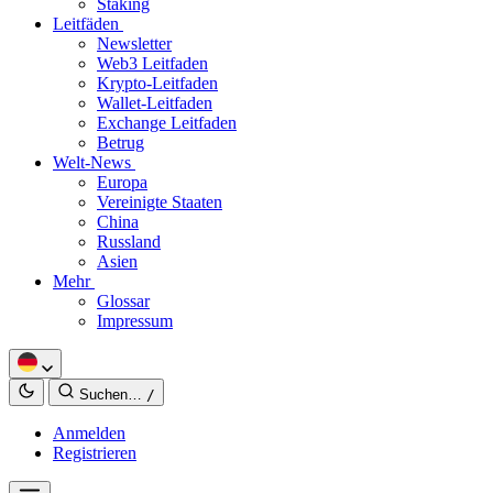
Staking
Leitfäden
Newsletter
Web3 Leitfaden
Krypto-Leitfaden
Wallet-Leitfaden
Exchange Leitfaden
Betrug
Welt-News
Europa
Vereinigte Staaten
China
Russland
Asien
Mehr
Glossar
Impressum
Suchen…
/
Anmelden
Registrieren