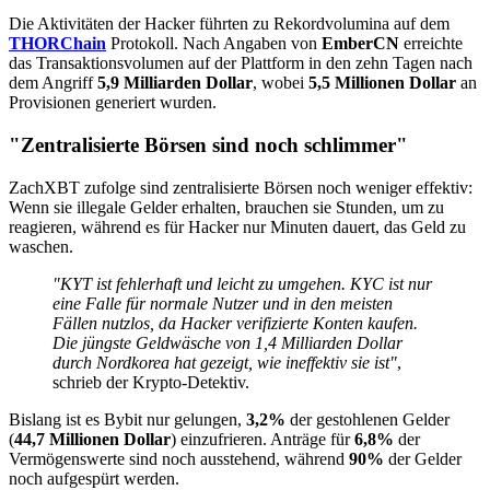
Die Aktivitäten der Hacker führten zu Rekordvolumina auf dem
THORChain
Protokoll. Nach Angaben von
EmberCN
erreichte
das Transaktionsvolumen auf der Plattform in den zehn Tagen nach
dem Angriff
5,9 Milliarden Dollar
, wobei
5,5 Millionen Dollar
an
Provisionen generiert wurden.
"Zentralisierte Börsen sind noch schlimmer"
ZachXBT zufolge sind zentralisierte Börsen noch weniger effektiv:
Wenn sie illegale Gelder erhalten, brauchen sie Stunden, um zu
reagieren, während es für Hacker nur Minuten dauert, das Geld zu
waschen.
"KYT ist fehlerhaft und leicht zu umgehen. KYC ist nur
eine Falle für normale Nutzer und in den meisten
Fällen nutzlos, da Hacker verifizierte Konten kaufen.
Die jüngste Geldwäsche von 1,4 Milliarden Dollar
durch Nordkorea hat gezeigt, wie ineffektiv sie ist"
,
schrieb der Krypto-Detektiv.
Bislang ist es Bybit nur gelungen,
3,2%
der gestohlenen Gelder
(
44,7 Millionen Dollar
) einzufrieren. Anträge für
6,8%
der
Vermögenswerte sind noch ausstehend, während
90%
der Gelder
noch aufgespürt werden.