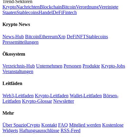
Trend-Sektoren
Krypto
Nachrichten
Blockchain
Bitcoin
Verordnung
Vereinigte
Staaten
Stablecoins
Handel
DeFi
Fintech
Krypto News
News-Hub
Bitcoin
Ethereum
Xrp
DeFi
NFT
Stablecoins
Pressemitteilungen
Ökosystem
Verzeichnis-Hub
Unternehmen
Personen
Produkte
Krypto-Jobs
Veranstaltungen
Leitfäden
Web3-Leitfaden
Krypto-Leitfaden
Wallet-Leitfaden
Börsen-
Leitfaden
Krypto-Glossar
Newsletter
Mehr
Über SpazioCrypto
Kontakt
FAQ
Mitglied werden
Kostenlose
Widgets
Haftungsausschlüsse
RSS-Feed