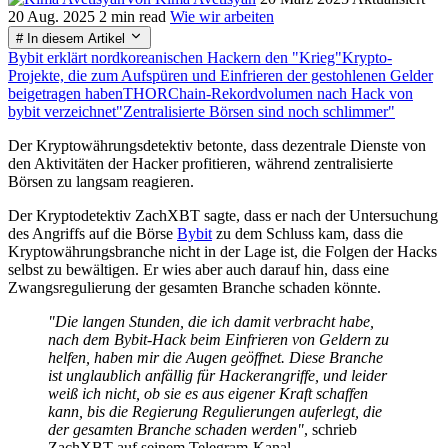
20 Aug. 2025
2 min read
Wie wir arbeiten
# In diesem Artikel
Bybit erklärt nordkoreanischen Hackern den "Krieg"
Krypto-
Projekte, die zum Aufspüren und Einfrieren der gestohlenen Gelder
beigetragen haben
THORChain-Rekordvolumen nach Hack von
bybit verzeichnet
"Zentralisierte Börsen sind noch schlimmer"
Der Kryptowährungsdetektiv betonte, dass dezentrale Dienste von
den Aktivitäten der Hacker profitieren, während zentralisierte
Börsen zu langsam reagieren.
Der Kryptodetektiv ZachXBT sagte, dass er nach der Untersuchung
des Angriffs auf die Börse
Bybit
zu dem Schluss kam, dass die
Kryptowährungsbranche nicht in der Lage ist, die Folgen der Hacks
selbst zu bewältigen. Er wies aber auch darauf hin, dass eine
Zwangsregulierung der gesamten Branche schaden könnte.
"Die langen Stunden, die ich damit verbracht habe,
nach dem Bybit-Hack beim Einfrieren von Geldern zu
helfen, haben mir die Augen geöffnet. Diese Branche
ist unglaublich anfällig für Hackerangriffe, und leider
weiß ich nicht, ob sie es aus eigener Kraft schaffen
kann, bis die Regierung Regulierungen auferlegt, die
der gesamten Branche schaden werden"
, schrieb
ZachXBT auf seinem Telegram-Kanal.