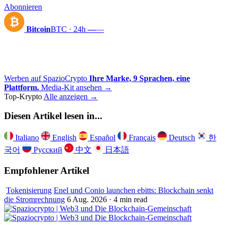
Abonnieren
₿
Bitcoin
BTC · 24h
—
—
Werben auf SpazioCrypto
Ihre Marke, 9 Sprachen, eine
Plattform.
Media-Kit ansehen →
Top-Krypto
Alle anzeigen →
Diesen Artikel lesen in...
Italiano
English
Español
Français
Deutsch
한
국어
Русский
中文
日本語
Empfohlener Artikel
Tokenisierung
Enel und Conio launchen ebitts: Blockchain senkt
die Stromrechnung
6 Aug. 2026 · 4 min read