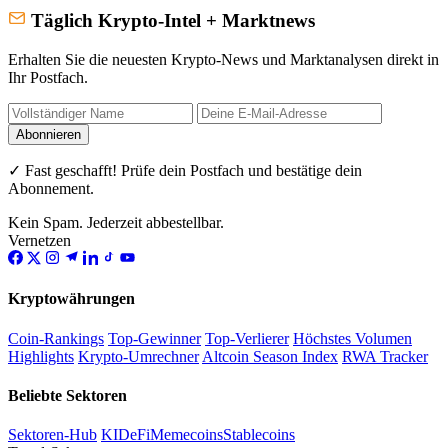
Täglich Krypto-Intel + Marktnews
Erhalten Sie die neuesten Krypto-News und Marktanalysen direkt in
Ihr Postfach.
Abonnieren
✓ Fast geschafft! Prüfe dein Postfach und bestätige dein
Abonnement.
Kein Spam. Jederzeit abbestellbar.
Vernetzen
Kryptowährungen
Coin-Rankings
Top-Gewinner
Top-Verlierer
Höchstes Volumen
Highlights
Krypto-Umrechner
Altcoin Season Index
RWA Tracker
Beliebte Sektoren
Sektoren-Hub
KI
DeFi
Memecoins
Stablecoins