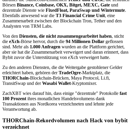
Börsen
Binance, Coinbase, OKX, Bitget, MEXC, Gate
und
dezentrale Dienste wie
FixedFloat, ParaSwap und Wintermute
.
Ebenfalls anwesend war die
T3 Financial Crime Unit
, eine
Zusammenarbeit zwischen der Blockchain Tron, Tether und den
Analysten von TRM Labs.
Von den
Diensten, die nicht zusammengearbeitet haben
, sticht
die
eXch
-Börse hervor, durch die
94 Millionen Dollar
geflossen
sind. Mehr als
1.000 Anfragen
wurden an die Plattform gerichtet,
aber sie hat die Zusammenarbeit verweigert und daran erinnert, dass
Bybit zuvor die Unterstützung von eXch verweigert hatte.
Zu den anderen Diensten, die die Weitergabe gestohlener Gelder
erleichtert haben, gehören der
TradeOgre
-Marktplatz, die
THORChain
-Blockchain-Brücken, Maya Protocol, Li.fi,
TransitSwap und der
Wasabi Wallet
-Kryptomixer.
ZachXBT wies darauf hin, dass einige "dezentrale" Protokolle
fast
100 Prozent
ihres monatlichen Handelsvolumens dank
Transaktionen aus Nordkorea verzeichneten und lehnte jede
Verantwortung ab.
THORChain-Rekordvolumen nach Hack von bybit
verzeichnet