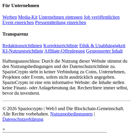
Für Unternehmen
Werben
Media-Kit
Unternehmen eintragen
Job veröffentlichen
Event einreichen
Pressemitteilung einreichen
Transparenz
Redaktionsrichtlinien
Korrekturrichtlinie
Ethik & Unabhängigkeit
KI-Nutzungsrichtlinie
Affiliate-Offenlegung
Gesponserter Inhalt
Haftungsausschluss: Durch die Nutzung dieser Website stimmst du
den Nutzungsbedingungen und der Datenschutzrichtlinie zu.
SpazioCrypto steht in keiner Verbindung zu Coins, Unternehmen,
Projekten oder Events, sofern nicht ausdrücklich angegeben.
SpazioCrypto ist eine rein informative Website: die Inhalte stellen
keine Finanz- oder Anlageberatung dar. Recherchiere immer selbst,
bevor du investierst.
© 2026 Spaziocrypto | Web3 und Die Blockchain-Gemeinschaft.
Alle Rechte vorbehalten.
Nutzungsbedingungen
|
Datenschutzerklärung
×