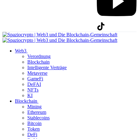
Web3
Verordnung
Blockchain
Intelligente Verträge
Metaverse
GameFi
DeFAI
NFTs
KI
Blockchain
Mining
Ethereum
Stablecoins
Bitcoin
Token
DeFi