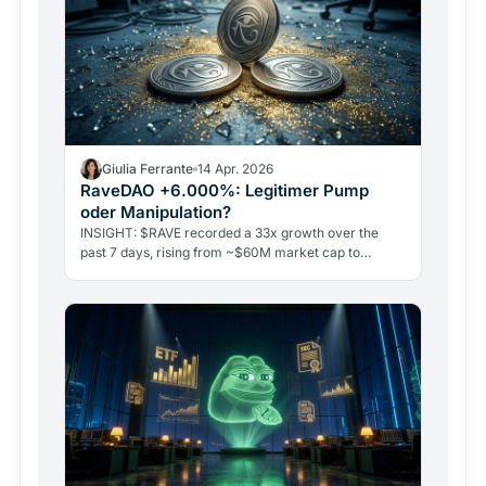
Giulia Ferrante
14 Apr. 2026
RaveDAO +6.000%: Legitimer Pump
oder Manipulation?
INSIGHT: $RAVE recorded a 33x growth over the
past 7 days, rising from ~$60M market cap to
$2B.The token is now ranked within the top 50
assets by market cap. What are your thoughts on
RAVE? pic.twitter.com/lIWbE4Xjjq— CoinGecko
(@coingecko) April 14, 2026 Das Open Interest in den
Derivatemärkten üb