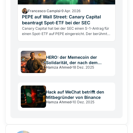
Francesco Campisi
9 Apr. 2026
PEPE auf Wall Street: Canary Capital
beantragt Spot-ETF bei der SEC
Canary Capital hat bei der SEC einen S-1-Antrag für
einen Spot-ETF auf PEPE eingereicht. Der berühmte
Memecoin rückt näher an die regulierte Finanzwelt
heran — mit 1,5 Mrd. USD Marktkapitalisierung und
direkter Token-Haltung. Was das für DACH-Anleger
bedeutet.
HERO: der Memecoin der
Solidarität, der nach dem
Hamza Ahmed
18 Dez. 2025
Anschlag in Sydney entstand
Hack auf WeChat betrifft den
Mitbegründer von Binance
Hamza Ahmed
10 Dez. 2025