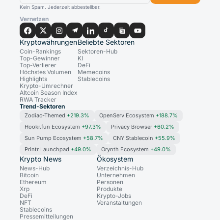
Kein Spam. Jederzeit abbestellbar.
Vernetzen
Kryptowährungen
Beliebte Sektoren
Coin-Rankings
Sektoren-Hub
Top-Gewinner
KI
Top-Verlierer
DeFi
Höchstes Volumen
Memecoins
Highlights
Stablecoins
Krypto-Umrechner
Altcoin Season Index
RWA Tracker
Trend-Sektoren
Zodiac-Themed
+219.3%
OpenServ Ecosystem
+188.7%
Hookr.fun Ecosystem
+97.3%
Privacy Browser
+60.2%
Sun Pump Ecosystem
+58.7%
CNY Stablecoin
+55.9%
Printr Launchpad
+49.0%
Orynth Ecosystem
+49.0%
Krypto News
Ökosystem
News-Hub
Verzeichnis-Hub
Bitcoin
Unternehmen
Ethereum
Personen
Xrp
Produkte
DeFi
Krypto-Jobs
NFT
Veranstaltungen
Stablecoins
Pressemitteilungen