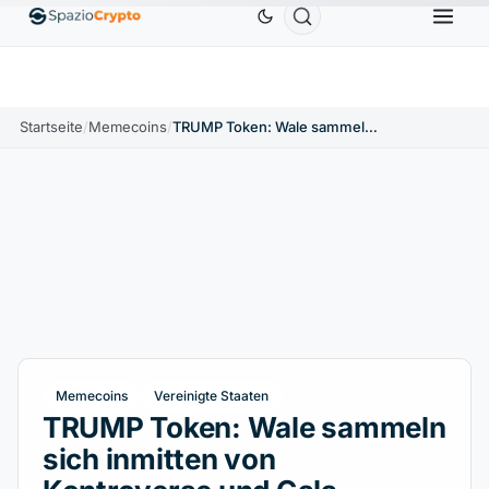
Ethereum
1.880,58 $
Tether
0,9991 $
BNB
586,
0%
ETH
↑1.90%
USDT
↑0.00%
BNB
Startseite
/
Memecoins
/
TRUMP Token: Wale sammeln sich inmitten von Kontroverse und Gala
Memecoins
Vereinigte Staaten
TRUMP Token: Wale sammeln
sich inmitten von