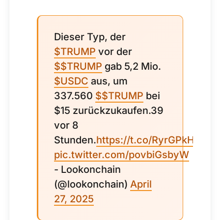
Dieser Typ, der
$TRUMP
vor der
$$TRUMP
gab 5,2 Mio.
$USDC
aus, um
337.560
$$TRUMP
bei
$15 zurückzukaufen.39
vor 8
Stunden.
https://t.co/RyrGPkHR3c
pic.twitter.com/povbiGsbyW
- Lookonchain
(@lookonchain)
April
27, 2025