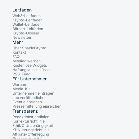
Leitfäden
Web3-Leitfaden
Krypto-Leitfaden
Wallet-Leitfaden
Börsen-Leitfaden
Krypto-Glossar
Newsletter
Mehr
Über SpazioCrypto
Kontakt
FAQ
Mitglied werden
Kostenlose Widgets
Haftungsausschlüsse
RSS-Feed
Für Unternehmen
Werben
Media-Kit
Unternehmen eintragen
Job veröffentlichen
Event einreichen
Pressemitteilung einreichen
Transparenz
Redaktionsrichtlinien
Korrekturrichtlinie
Ethik & Unabhängigkeit
KI-Nutzungsrichtlinie
Affiliate-Offenlegung
Gesponserter Inhalt