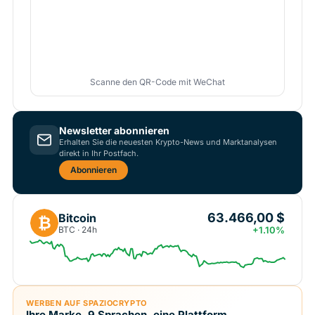
Scanne den QR-Code mit WeChat
Newsletter abonnieren
Erhalten Sie die neuesten Krypto-News und Marktanalysen
direkt in Ihr Postfach.
Abonnieren
63.466,00 $
Bitcoin
₿
BTC · 24h
+1.10%
WERBEN AUF SPAZIOCRYPTO
Ihre Marke, 9 Sprachen, eine Plattform.