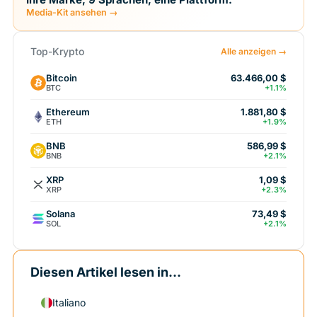
Media-Kit ansehen →
Top-Krypto
Alle anzeigen →
Bitcoin
63.466,00 $
BTC
+1.1%
Ethereum
1.881,80 $
ETH
+1.9%
BNB
586,99 $
BNB
+2.1%
XRP
1,09 $
XRP
+2.3%
Solana
73,49 $
SOL
+2.1%
Diesen Artikel lesen in...
Italiano