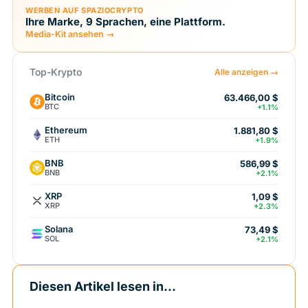
WERBEN AUF SPAZIOCRYPTO
Ihre Marke, 9 Sprachen, eine Plattform.
Media-Kit ansehen →
Top-Krypto
Alle anzeigen →
Bitcoin
63.466,00 $
BTC
+1.1%
Ethereum
1.881,80 $
ETH
+1.9%
BNB
586,99 $
BNB
+2.1%
XRP
1,09 $
XRP
+2.3%
Solana
73,49 $
SOL
+2.1%
Diesen Artikel lesen in...