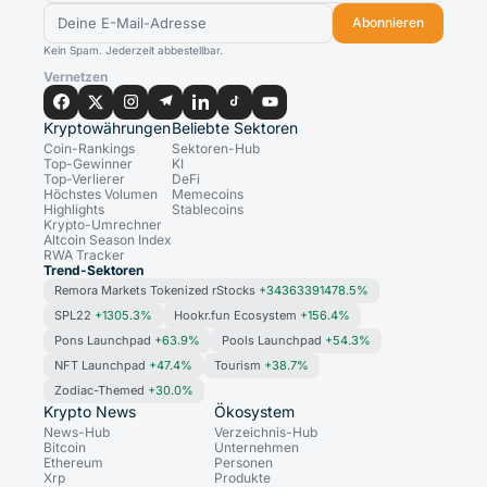
Abonnieren
Kein Spam. Jederzeit abbestellbar.
Vernetzen
Kryptowährungen
Beliebte Sektoren
Coin-Rankings
Sektoren-Hub
Top-Gewinner
KI
Top-Verlierer
DeFi
Höchstes Volumen
Memecoins
Highlights
Stablecoins
Krypto-Umrechner
Altcoin Season Index
RWA Tracker
Trend-Sektoren
Remora Markets Tokenized rStocks
+34363391478.5%
SPL22
+1305.3%
Hookr.fun Ecosystem
+156.4%
Pons Launchpad
+63.9%
Pools Launchpad
+54.3%
NFT Launchpad
+47.4%
Tourism
+38.7%
Zodiac-Themed
+30.0%
Krypto News
Ökosystem
News-Hub
Verzeichnis-Hub
Bitcoin
Unternehmen
Ethereum
Personen
Xrp
Produkte