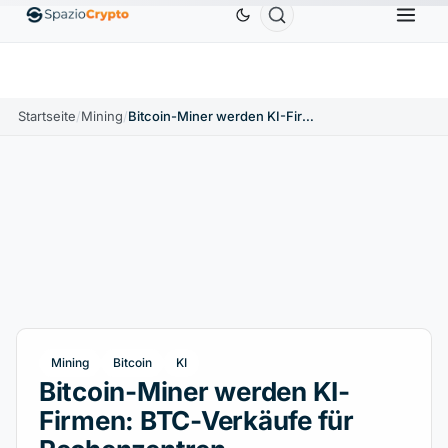
Ethereum
1.880,58 $
Tether
0,9991 $
BNB
58
.10%
ETH
↑1.90%
USDT
↑0.00%
BNB
Startseite
/
Mining
/
Bitcoin-Miner werden KI-Firmen: BTC-Verkäufe für Rechenzentren
Mining
Bitcoin
KI
Bitcoin-Miner werden KI-
Firmen: BTC-Verkäufe für