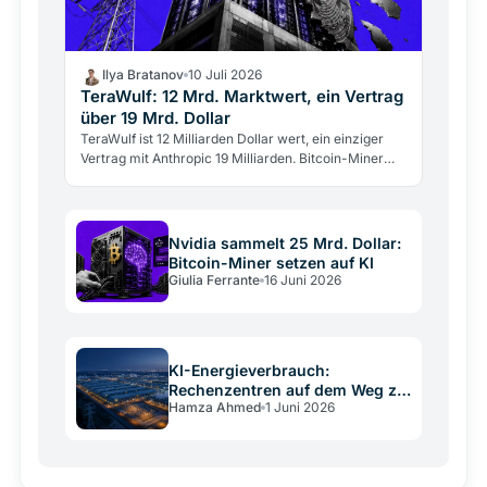
Ilya Bratanov
10 Juli 2026
TeraWulf: 12 Mrd. Marktwert, ein Vertrag
über 19 Mrd. Dollar
TeraWulf ist 12 Milliarden Dollar wert, ein einziger
Vertrag mit Anthropic 19 Milliarden. Bitcoin-Miner
werden zu KI-Rechenzentren, der Markt bewertet
sie…
Nvidia sammelt 25 Mrd. Dollar:
Bitcoin-Miner setzen auf KI
Giulia Ferrante
16 Juni 2026
KI-Energieverbrauch:
Rechenzentren auf dem Weg zu
Hamza Ahmed
1 Juni 2026
950 TWh