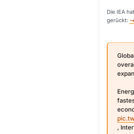
Die IEA ha
gerückt:
→
Globa
overa
expan
Energ
faste
econ
pic.t
, Int