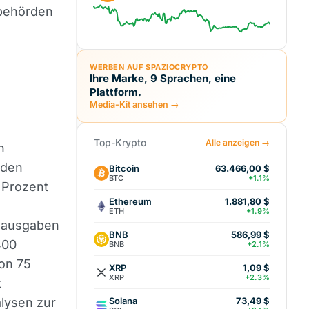
ebehörden
WERBEN AUF SPAZIOCRYPTO
Ihre Marke, 9 Sprachen, eine
Plattform.
Media-Kit ansehen →
Top-Krypto
Alle anzeigen →
n
 den
Bitcoin
63.466,00 $
BTC
+1.1%
 Prozent
Ethereum
1.881,80 $
ETH
+1.9%
alausgaben
BNB
586,99 $
400
BNB
+2.1%
von 75
XRP
1,09 $
XRP
+2.3%
t
Solana
alysen zur
73,49 $