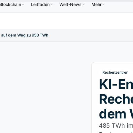
Blockchain
Leitfäden
Welt-News
Mehr
6,64 $
USDC
0,9995 $
XRP
1,09 $
Solana
7
↑2.10%
USDC
↑0.00%
XRP
↑2.30%
SOL
n auf dem Weg zu 950 TWh
Rechenzentren
KI-En
Rech
dem 
485 TWh im 