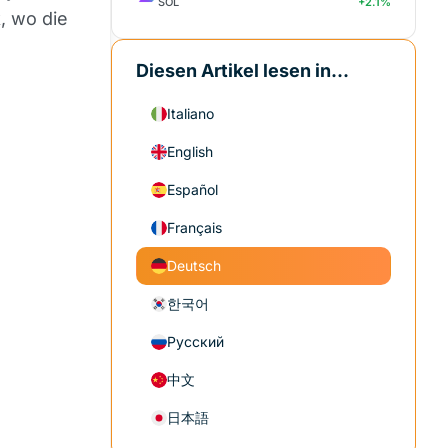
SOL
+2.1%
, wo die
Diesen Artikel lesen in...
Italiano
English
Español
Français
Deutsch
한국어
Русский
中文
日本語