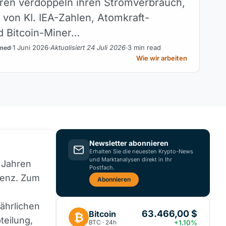
ren verdoppeln ihren Stromverbrauch,
 von KI. IEA-Zahlen, Atomkraft-
d Bitcoin-Miner…
1 Juni 2026
Aktualisiert 24 Juli 2026
3 min read
med
Wie wir arbeiten
Newsletter abonnieren
Erhalten Sie die neuesten Krypto-News
und Marktanalysen direkt in Ihr
 Jahren
Postfach.
igenz. Zum
Abonnieren
ährlichen
63.466,00 $
Bitcoin
₿
eilung,
BTC · 24h
+1.10%