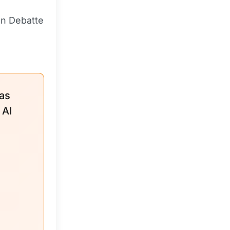
en Debatte
 as
 AI