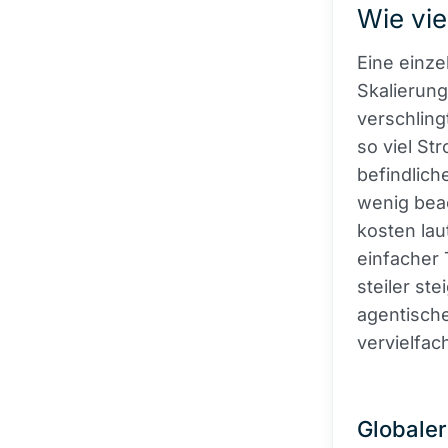
Wie vie
Eine einze
Skalierung
verschlin
so viel St
befindlic
wenig bea
kosten lau
einfacher 
steiler st
agentische
vervielfac
Globale