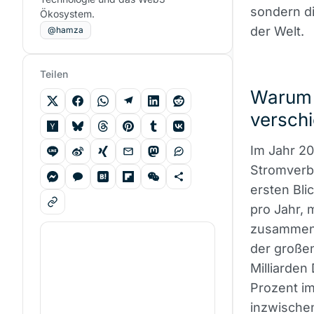
sondern d
Ökosystem.
der Welt.
@hamza
Teilen
Warum 
verschi
Im Jahr 20
Stromverb
ersten Bli
pro Jahr, 
zusammen, 
der große
Milliarden
Prozent im
inzwischen