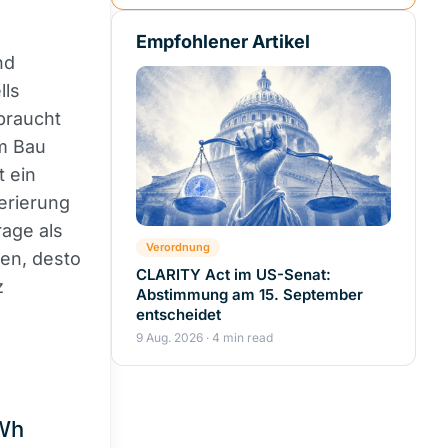
Empfohlener Artikel
nd
lls
braucht
im Bau
 ein
erierung
rage als
Verordnung
den, desto
CLARITY Act im US-Senat:
z
Abstimmung am 15. September
entscheidet
9 Aug. 2026 · 4 min read
TWh