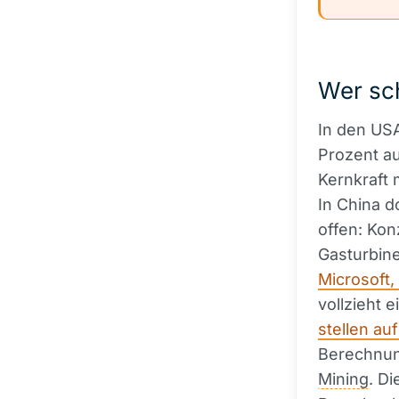
Wer sch
In den US
Prozent au
Kernkraft 
In China d
offen: Kon
Gasturbine
Microsoft
vollzieht 
stellen a
Berechnung
Mining
. D