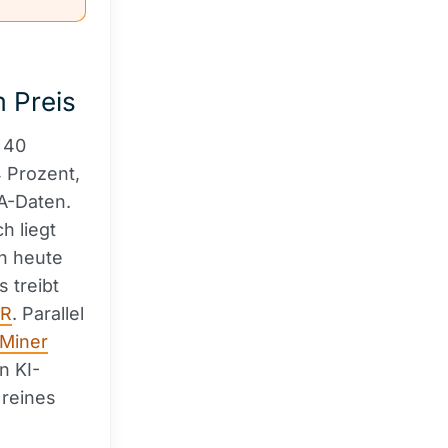
 Preis
 40
 Prozent,
EA-Daten.
h liegt
rn heute
 treibt
MR
. Parallel
-Miner
n KI-
 reines