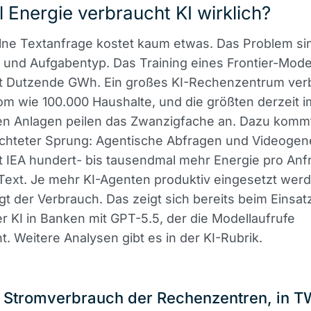
l Energie verbraucht KI wirklich?
lne Textanfrage kostet kaum etwas. Das Problem si
 und Aufgabentyp. Das Training eines Frontier-Mode
gt Dutzende GWh. Ein großes KI-Rechenzentrum ver
rom wie 100.000 Haushalte, und die größten derzeit 
hen Anlagen peilen das Zwanzigfache an. Dazu kommt
chteter Sprung: Agentische Abfragen und Videogen
t IEA hundert- bis tausendmal mehr Energie pro Anf
Text. Je mehr KI-Agenten produktiv eingesetzt wer
eigt der Verbrauch. Das zeigt sich bereits beim Einsat
r KI in Banken mit GPT-5.5, der die Modellaufrufe
ht. Weitere Analysen gibt es in der KI-Rubrik.
r Stromverbrauch der Rechenzentren, in 