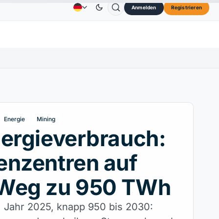
Anmelden
Registrieren
3,45 $
TRON
0,3264 $
Dogecoin
0,0707 $
Ca
Anzeige
Kontakt
Über
↑2.10%
TRX
↓0.30%
DOGE
↑2.40%
Energie
Mining
ergieverbrauch:
enzentren auf
Weg zu 950 TWh
Jahr 2025, knapp 950 bis 2030: