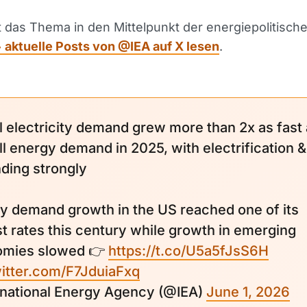
t das Thema in den Mittelpunkt der energiepolitisch
 aktuelle Posts von @IEA auf X lesen
.
l electricity demand grew more than 2x as fast
ll energy demand in 2025, with electrification &
ding strongly
y demand growth in the US reached one of its
st rates this century while growth in emerging
omies slowed 👉
https://t.co/U5a5fJsS6H
witter.com/F7JduiaFxq
ernational Energy Agency (@IEA)
June 1, 2026