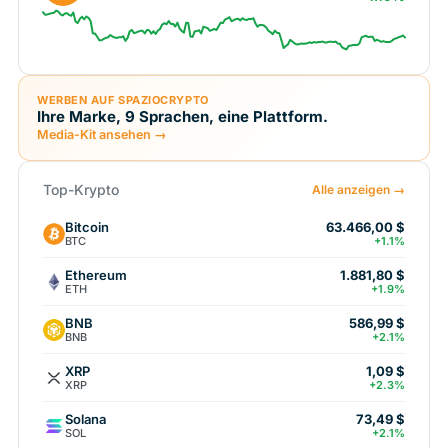
WERBEN AUF SPAZIOCRYPTO
Ihre Marke, 9 Sprachen, eine Plattform.
Media-Kit ansehen →
Top-Krypto
Alle anzeigen →
Bitcoin
63.466,00 $
BTC
+1.1%
Ethereum
1.881,80 $
ETH
+1.9%
BNB
586,99 $
BNB
+2.1%
XRP
1,09 $
XRP
+2.3%
Solana
73,49 $
SOL
+2.1%