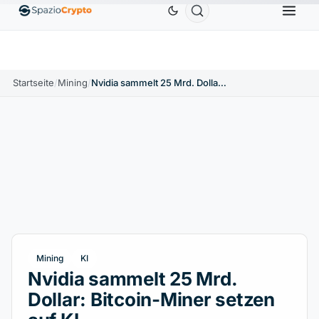
Ethereum
1.880,58 $
Tether
0,9991 $
BNB
586,64 $
ETH
↑1.90%
USDT
↑0.00%
BNB
Startseite
/
Mining
/
Nvidia sammelt 25 Mrd. Dollar: Bitcoin-Miner setzen auf KI
Mining
KI
Nvidia sammelt 25 Mrd.
Dollar: Bitcoin-Miner setzen