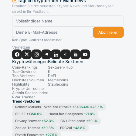
Täglich Krypto-Intel + Marktnews
Erhalten Sie die neuesten Krypto-News und Marktanalysen
direkt in Ihr Postfach.
Abonnieren
Kein Spam. Jederzeit abbestellbar.
Vernetzen
Kryptowährungen
Beliebte Sektoren
Coin-Rankings
Sektoren-Hub
Top-Gewinner
KI
Top-Verlierer
DeFi
Höchstes Volumen
Memecoins
Highlights
Stablecoins
Krypto-Umrechner
Altcoin Season Index
RWA Tracker
Trend-Sektoren
Remora Markets Tokenized rStocks
+34363391478.5%
SPL22
+1350.9%
Hookr.fun Ecosystem
+71.8%
Privacy Browser
+62.3%
CNY Stablecoin
+60.1%
Zodiac-Themed
+50.3%
ERC20i
+43.8%
Orynth Ecosystem
+27.5%