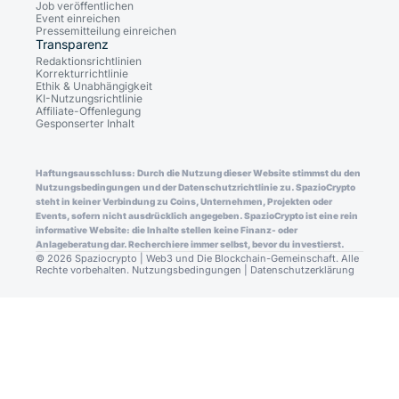
Job veröffentlichen
Event einreichen
Pressemitteilung einreichen
Transparenz
Redaktionsrichtlinien
Korrekturrichtlinie
Ethik & Unabhängigkeit
KI-Nutzungsrichtlinie
Affiliate-Offenlegung
Gesponserter Inhalt
Haftungsausschluss: Durch die Nutzung dieser Website stimmst du den
Nutzungsbedingungen und der Datenschutzrichtlinie zu. SpazioCrypto
steht in keiner Verbindung zu Coins, Unternehmen, Projekten oder
Events, sofern nicht ausdrücklich angegeben. SpazioCrypto ist eine rein
informative Website: die Inhalte stellen keine Finanz- oder
Anlageberatung dar. Recherchiere immer selbst, bevor du investierst.
© 2026 Spaziocrypto | Web3 und Die Blockchain-Gemeinschaft. Alle
Rechte vorbehalten.
Nutzungsbedingungen
|
Datenschutzerklärung