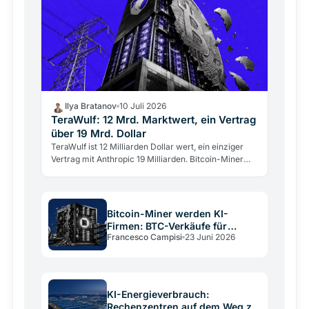
Ilya Bratanov
10 Juli 2026
TeraWulf: 12 Mrd. Marktwert, ein Vertrag
über 19 Mrd. Dollar
TeraWulf ist 12 Milliarden Dollar wert, ein einziger
Vertrag mit Anthropic 19 Milliarden. Bitcoin-Miner
werden zu KI-Rechenzentren, der Markt bewertet
sie…
Bitcoin-Miner werden KI-
Firmen: BTC-Verkäufe für
Francesco Campisi
23 Juni 2026
Rechenzentren
KI-Energieverbrauch:
Rechenzentren auf dem Weg zu