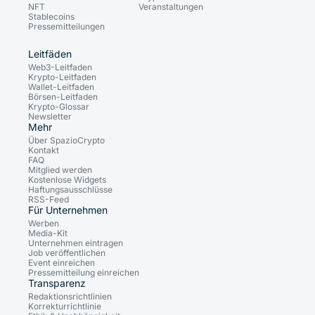
NFT
Veranstaltungen
Stablecoins
Pressemitteilungen
Leitfäden
Web3-Leitfaden
Krypto-Leitfaden
Wallet-Leitfaden
Börsen-Leitfaden
Krypto-Glossar
Newsletter
Mehr
Über SpazioCrypto
Kontakt
FAQ
Mitglied werden
Kostenlose Widgets
Haftungsausschlüsse
RSS-Feed
Für Unternehmen
Werben
Media-Kit
Unternehmen eintragen
Job veröffentlichen
Event einreichen
Pressemitteilung einreichen
Transparenz
Redaktionsrichtlinien
Korrekturrichtlinie