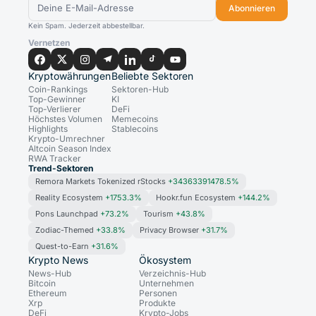
Abonnieren
Kein Spam. Jederzeit abbestellbar.
Vernetzen
Kryptowährungen
Beliebte Sektoren
Coin-Rankings
Sektoren-Hub
Top-Gewinner
KI
Top-Verlierer
DeFi
Höchstes Volumen
Memecoins
Highlights
Stablecoins
Krypto-Umrechner
Altcoin Season Index
RWA Tracker
Trend-Sektoren
Remora Markets Tokenized rStocks
+34363391478.5%
Reality Ecosystem
+1753.3%
Hookr.fun Ecosystem
+144.2%
Pons Launchpad
+73.2%
Tourism
+43.8%
Zodiac-Themed
+33.8%
Privacy Browser
+31.7%
Quest-to-Earn
+31.6%
Krypto News
Ökosystem
News-Hub
Verzeichnis-Hub
Bitcoin
Unternehmen
Ethereum
Personen
Xrp
Produkte
DeFi
Krypto-Jobs