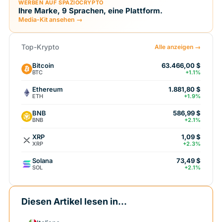
WERBEN AUF SPAZIOCRYPTO
Ihre Marke, 9 Sprachen, eine Plattform.
Media-Kit ansehen →
Top-Krypto
Alle anzeigen →
Bitcoin
63.466,00 $
BTC
+1.1%
Ethereum
1.881,80 $
ETH
+1.9%
BNB
586,99 $
BNB
+2.1%
XRP
1,09 $
XRP
+2.3%
Solana
73,49 $
SOL
+2.1%
Diesen Artikel lesen in...