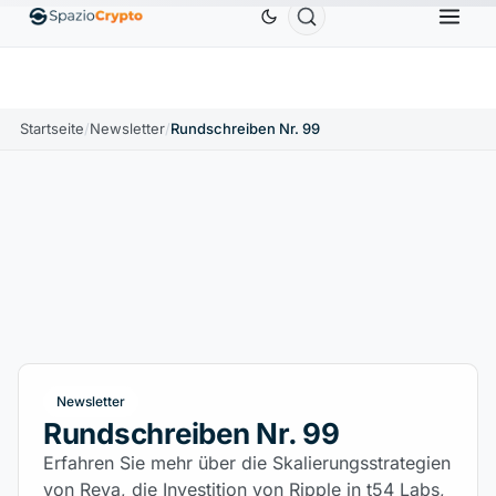
Ethereum
1.880,58 $
Tether
0,9991 $
BNB
5
1.10%
ETH
↑1.90%
USDT
↑0.00%
BNB
Startseite
/
Newsletter
/
Rundschreiben Nr. 99
Newsletter
Rundschreiben Nr. 99
Erfahren Sie mehr über die Skalierungsstrategien
von Reya, die Investition von Ripple in t54 Labs,