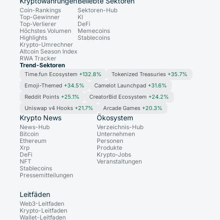
Kryptowährungen
Beliebte Sektoren
Coin-Rankings
Sektoren-Hub
Top-Gewinner
KI
Top-Verlierer
DeFi
Höchstes Volumen
Memecoins
Highlights
Stablecoins
Krypto-Umrechner
Altcoin Season Index
RWA Tracker
Trend-Sektoren
Time.fun Ecosystem
+132.8%
Tokenized Treasuries
+35.7%
Emoji-Themed
+34.5%
Camelot Launchpad
+31.6%
Reddit Points
+25.1%
CreatorBid Ecosystem
+24.2%
Uniswap v4 Hooks
+21.7%
Arcade Games
+20.3%
Krypto News
Ökosystem
News-Hub
Verzeichnis-Hub
Bitcoin
Unternehmen
Ethereum
Personen
Xrp
Produkte
DeFi
Krypto-Jobs
NFT
Veranstaltungen
Stablecoins
Pressemitteilungen
Leitfäden
Web3-Leitfaden
Krypto-Leitfaden
Wallet-Leitfaden