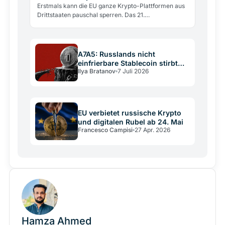
Sanktionsmittel
Erstmals kann die EU ganze Krypto-Plattformen aus
Drittstaaten pauschal sperren. Das 21.
Sanktionspaket trifft 14 Anbieter und schafft einen
Präzedenzfall für…
A7A5: Russlands nicht
einfrierbare Stablecoin stirbt
Ilya Bratanov
7 Juli 2026
trotzdem
EU verbietet russische Krypto
und digitalen Rubel ab 24. Mai
Francesco Campisi
27 Apr. 2026
Hamza Ahmed