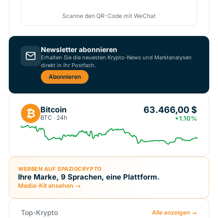
Scanne den QR-Code mit WeChat
Newsletter abonnieren
Erhalten Sie die neuesten Krypto-News und Marktanalysen
direkt in Ihr Postfach.
Abonnieren
63.466,00 $
Bitcoin
₿
BTC · 24h
+1.10%
WERBEN AUF SPAZIOCRYPTO
Ihre Marke, 9 Sprachen, eine Plattform.
Media-Kit ansehen →
Top-Krypto
Alle anzeigen →