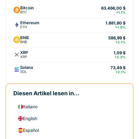
Bitcoin
63.466,00 $
BTC
+1.1%
Ethereum
1.881,80 $
ETH
+1.9%
BNB
586,99 $
BNB
+2.1%
XRP
1,09 $
XRP
+2.3%
Solana
73,49 $
SOL
+2.1%
Diesen Artikel lesen in...
Italiano
English
Español