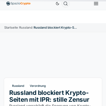
Ethereum
1.880,58 $
Tether
0,9991 $
BNB
58
.10%
ETH
↑1.90%
USDT
↑0.00%
BNB
Startseite
/
Russland
/
Russland blockiert Krypto-Seiten mit IPR: stille Zensur
Russland
Verordnung
Russland blockiert Krypto-
Seiten mit IPR: stille Zensur
Russland verschärft die Sperrung von Krypto-