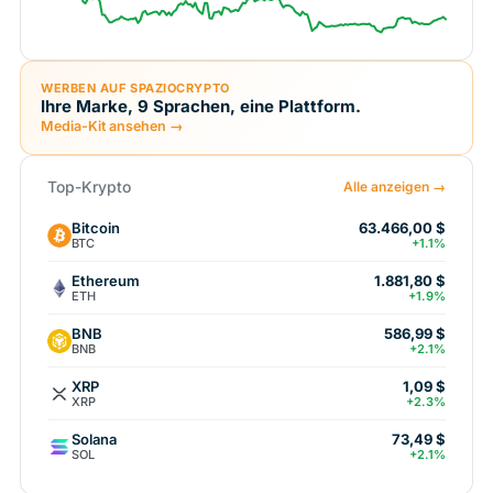
WERBEN AUF SPAZIOCRYPTO
Ihre Marke, 9 Sprachen, eine Plattform.
Media-Kit ansehen →
Top-Krypto
Alle anzeigen →
Bitcoin
63.466,00 $
BTC
+1.1%
Ethereum
1.881,80 $
ETH
+1.9%
BNB
586,99 $
BNB
+2.1%
XRP
1,09 $
XRP
+2.3%
Solana
73,49 $
SOL
+2.1%