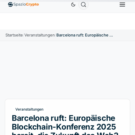
Ethereum
1.880,58 $
Tether
0,9991 $
BNB
58
.10%
ETH
↑1.90%
USDT
↑0.00%
BNB
Startseite
/
Veranstaltungen
/
Barcelona ruft: Europäische Blockchain-Konferenz 2025 bereit, die Zukunft des Web3 zu definieren
Veranstaltungen
Barcelona ruft: Europäische
Blockchain-Konferenz 2025