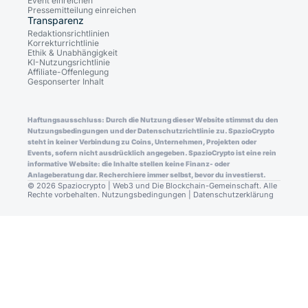
Event einreichen
Pressemitteilung einreichen
Transparenz
Redaktionsrichtlinien
Korrekturrichtlinie
Ethik & Unabhängigkeit
KI-Nutzungsrichtlinie
Affiliate-Offenlegung
Gesponserter Inhalt
Haftungsausschluss: Durch die Nutzung dieser Website stimmst du den
Nutzungsbedingungen und der Datenschutzrichtlinie zu. SpazioCrypto
steht in keiner Verbindung zu Coins, Unternehmen, Projekten oder
Events, sofern nicht ausdrücklich angegeben. SpazioCrypto ist eine rein
informative Website: die Inhalte stellen keine Finanz- oder
Anlageberatung dar. Recherchiere immer selbst, bevor du investierst.
© 2026 Spaziocrypto | Web3 und Die Blockchain-Gemeinschaft. Alle
Rechte vorbehalten.
Nutzungsbedingungen
|
Datenschutzerklärung
Consent Preferences