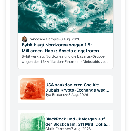
Francesco Campisi
8 Aug. 2026
Bybit klagt Nordkorea wegen 1,5-
Milliarden-Hack: Assets eingefroren
Bybit verklagt Nordkorea und die Lazarus-Gruppe
wegen des 1,5-Milliarden-Ethereum-Diebstahls von
2025. Ein US-Gericht hat bereits Assets eingefroren.
USA sanktionieren Shelbit:
Dubais Krypto-Exchange wegen
Ilya Bratanov
8 Aug. 2026
Iran-Finanzierung
BlackRock und JPMorgan auf
der Blockchain: 311 Mrd. Dollar
Giulia Ferrante
7 Aug. 2026
tokenisiert