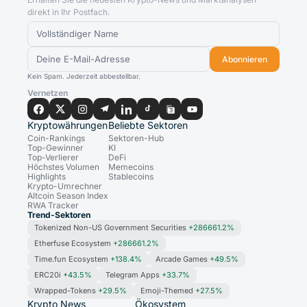
direkt in Ihr Postfach.
Abonnieren
Kein Spam. Jederzeit abbestellbar.
Vernetzen
Kryptowährungen
Beliebte Sektoren
Coin-Rankings
Sektoren-Hub
Top-Gewinner
KI
Top-Verlierer
DeFi
Höchstes Volumen
Memecoins
Highlights
Stablecoins
Krypto-Umrechner
Altcoin Season Index
RWA Tracker
Trend-Sektoren
Tokenized Non-US Government Securities
+286661.2%
Etherfuse Ecosystem
+286661.2%
Time.fun Ecosystem
+138.4%
Arcade Games
+49.5%
ERC20i
+43.5%
Telegram Apps
+33.7%
Wrapped-Tokens
+29.5%
Emoji-Themed
+27.5%
Krypto News
Ökosystem