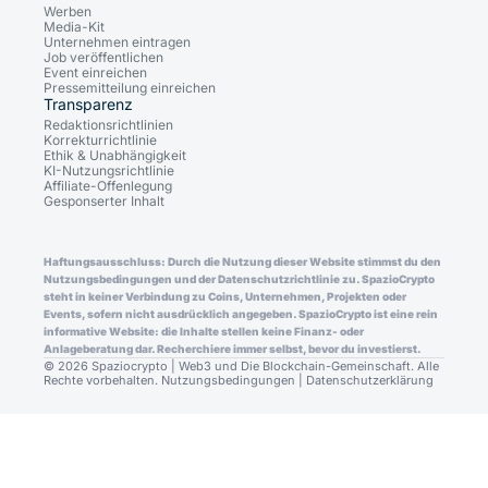
Werben
Media-Kit
Unternehmen eintragen
Job veröffentlichen
Event einreichen
Pressemitteilung einreichen
Transparenz
Redaktionsrichtlinien
Korrekturrichtlinie
Ethik & Unabhängigkeit
KI-Nutzungsrichtlinie
Affiliate-Offenlegung
Gesponserter Inhalt
Haftungsausschluss: Durch die Nutzung dieser Website stimmst du den
Nutzungsbedingungen und der Datenschutzrichtlinie zu. SpazioCrypto
steht in keiner Verbindung zu Coins, Unternehmen, Projekten oder
Events, sofern nicht ausdrücklich angegeben. SpazioCrypto ist eine rein
informative Website: die Inhalte stellen keine Finanz- oder
Anlageberatung dar. Recherchiere immer selbst, bevor du investierst.
© 2026 Spaziocrypto | Web3 und Die Blockchain-Gemeinschaft. Alle
Rechte vorbehalten.
Nutzungsbedingungen
|
Datenschutzerklärung