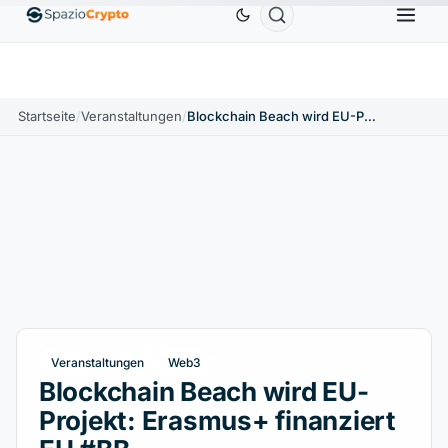
Ethereum
1.880,58 $
Tether
0,9991 $
BNB
586
10%
ETH
↑1.90%
USDT
↑0.00%
BNB
Startseite
/
Veranstaltungen
/
Blockchain Beach wird EU-Projekt: Erasmus+ finanziert EU #BB
Veranstaltungen
Web3
Blockchain Beach wird EU-
Projekt: Erasmus+ finanziert