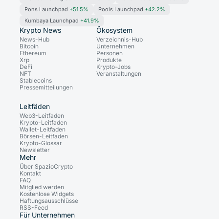
Pons Launchpad
+51.5%
Pools Launchpad
+42.2%
Kumbaya Launchpad
+41.9%
Krypto News
Ökosystem
News-Hub
Verzeichnis-Hub
Bitcoin
Unternehmen
Ethereum
Personen
Xrp
Produkte
DeFi
Krypto-Jobs
NFT
Veranstaltungen
Stablecoins
Pressemitteilungen
Leitfäden
Web3-Leitfaden
Krypto-Leitfaden
Wallet-Leitfaden
Börsen-Leitfaden
Krypto-Glossar
Newsletter
Mehr
Über SpazioCrypto
Kontakt
FAQ
Mitglied werden
Kostenlose Widgets
Haftungsausschlüsse
RSS-Feed
Für Unternehmen