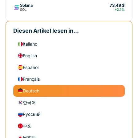
Solana
73,49 $
SOL
+2.1%
Diesen Artikel lesen in...
Italiano
English
Español
Français
Deutsch
한국어
Русский
中文
日本語