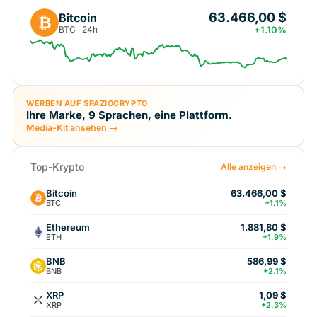
63.466,00 $
Bitcoin
₿
BTC · 24h
+1.10%
WERBEN AUF SPAZIOCRYPTO
Ihre Marke, 9 Sprachen, eine Plattform.
Media-Kit ansehen →
Top-Krypto
Alle anzeigen →
Bitcoin
63.466,00 $
BTC
+1.1%
Ethereum
1.881,80 $
ETH
+1.9%
BNB
586,99 $
BNB
+2.1%
XRP
1,09 $
XRP
+2.3%