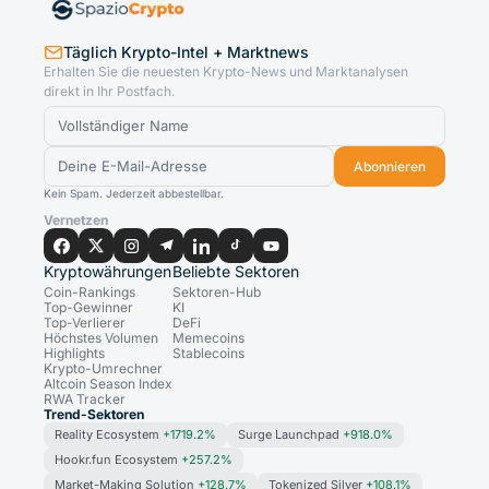
Täglich Krypto-Intel + Marktnews
Erhalten Sie die neuesten Krypto-News und Marktanalysen
direkt in Ihr Postfach.
Abonnieren
Kein Spam. Jederzeit abbestellbar.
Vernetzen
Kryptowährungen
Beliebte Sektoren
Coin-Rankings
Sektoren-Hub
Top-Gewinner
KI
Top-Verlierer
DeFi
Höchstes Volumen
Memecoins
Highlights
Stablecoins
Krypto-Umrechner
Altcoin Season Index
RWA Tracker
Trend-Sektoren
Reality Ecosystem
+1719.2%
Surge Launchpad
+918.0%
Hookr.fun Ecosystem
+257.2%
Market-Making Solution
+128.7%
Tokenized Silver
+108.1%