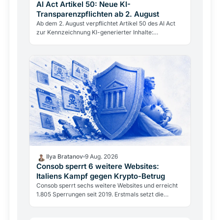
AI Act Artikel 50: Neue KI-
Transparenzpflichten ab 2. August
Ab dem 2. August verpflichtet Artikel 50 des AI Act
zur Kennzeichnung KI-generierter Inhalte:
Deepfakes, Avatare, Chatbots. Was das für
Exchanges und…
Ilya Bratanov
9 Aug. 2026
Consob sperrt 6 weitere Websites:
Italiens Kampf gegen Krypto-Betrug
Consob sperrt sechs weitere Websites und erreicht
1.805 Sperrungen seit 2019. Erstmals setzt die
Behörde zwei Rechtsinstrumente ein: das Decreto
Crescita und…