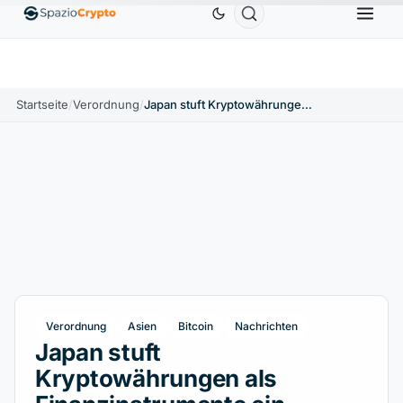
Ethereum
1.880,58 $
Tether
0,9991 $
BNB
586
10%
ETH
↑1.90%
USDT
↑0.00%
BNB
Startseite
/
Verordnung
/
Japan stuft Kryptowährungen als Finanzinstrumente ein
Verordnung
Asien
Bitcoin
Nachrichten
Japan stuft
Kryptowährungen als