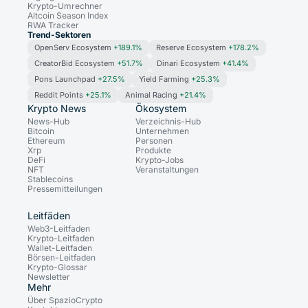
Krypto-Umrechner
Altcoin Season Index
RWA Tracker
Trend-Sektoren
OpenServ Ecosystem
+189.1%
Reserve Ecosystem
+178.2%
CreatorBid Ecosystem
+51.7%
Dinari Ecosystem
+41.4%
Pons Launchpad
+27.5%
Yield Farming
+25.3%
Reddit Points
+25.1%
Animal Racing
+21.4%
Krypto News
Ökosystem
News-Hub
Verzeichnis-Hub
Bitcoin
Unternehmen
Ethereum
Personen
Xrp
Produkte
DeFi
Krypto-Jobs
NFT
Veranstaltungen
Stablecoins
Pressemitteilungen
Leitfäden
Web3-Leitfaden
Krypto-Leitfaden
Wallet-Leitfaden
Börsen-Leitfaden
Krypto-Glossar
Newsletter
Mehr
Über SpazioCrypto