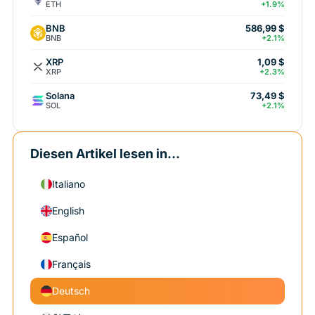
ETH
+1.9%
BNB
586,99 $
BNB
+2.1%
XRP
1,09 $
XRP
+2.3%
Solana
73,49 $
SOL
+2.1%
Diesen Artikel lesen in...
Italiano
English
Español
Français
Deutsch