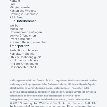
Kontakt
FAQ
Mitglied werden
Kostenlose Widgets
Haftungsausschlüsse
RSS-Feed
Für Unternehmen
Werben
Media-Kit
Unternehmen eintragen
Job veröffentlichen
Event einreichen
Pressemitteilung einreichen
Transparenz
Redaktionsrichtlinien
Korrekturrichtlinie
Ethik & Unabhängigkeit
KI-Nutzungsrichtlinie
Affiliate-Offenlegung
Gesponserter Inhalt
Haftungsausschluss: Durch die Nutzung dieser Website stimmst du den
Nutzungsbedingungen und der Datenschutzrichtlinie zu. SpazioCrypto
steht in keiner Verbindung zu Coins, Unternehmen, Projekten oder
Events, sofern nicht ausdrücklich angegeben. SpazioCrypto ist eine rein
informative Website: die Inhalte stellen keine Finanz- oder
Anlageberatung dar. Recherchiere immer selbst, bevor du investierst.
© 2026 Spaziocrypto | Web3 und Die Blockchain-Gemeinschaft. Alle
Rechte vorbehalten.
Nutzungsbedingungen
|
Datenschutzerklärung