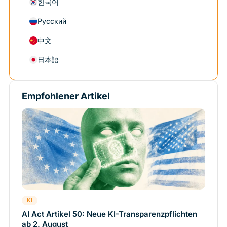
한국어
Русский
中文
日本語
Empfohlener Artikel
KI
AI Act Artikel 50: Neue KI-Transparenzpflichten
ab 2. August