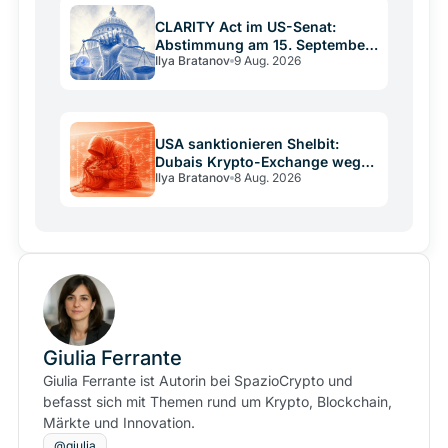
CLARITY Act im US-Senat:
Abstimmung am 15. September
Ilya Bratanov
9 Aug. 2026
entscheidet
USA sanktionieren Shelbit:
Dubais Krypto-Exchange wegen
Ilya Bratanov
8 Aug. 2026
Iran-Finanzierung
Giulia Ferrante
Giulia Ferrante ist Autorin bei SpazioCrypto und
befasst sich mit Themen rund um Krypto, Blockchain,
Märkte und Innovation.
@giulia