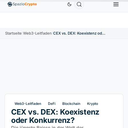
Ethereum
1.880,58 $
Tether
0,9991 $
BNB
586
10%
ETH
↑1.90%
USDT
↑0.00%
BNB
Startseite
/
Web3-Leitfaden
/
CEX vs. DEX: Koexistenz oder Konkurrenz?
Web3-Leitfaden
DeFi
Blockchain
Krypto
CEX vs. DEX: Koexistenz
oder Konkurrenz?
Die jüngste Baisse in der Welt der