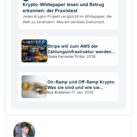
Krypto-Whitepaper lesen und Betrug
erkennen: der Praxistest
Jedes Krypto-Projekt verspricht im Whitepaper, die
Welt zu verändern. Was ein seriöses Dokument
enthalten muss, sieben Warnsignale und der Fünf-
Minuten-Test.
Stripe will zum AWS der
Zahlungsinfrastruktur werden –
Giulia Ferrante
19 Apr. 2026
mit Stablecoins und Blockchain
On-Ramp und Off-Ramp Krypto:
Was sie sind und wie sie
Ilya Bratanov
17 Jan. 2026
funktionieren