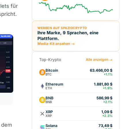
ets für
pricht.
WERBEN AUF SPAZIOCRYPTO
Ihre Marke, 9 Sprachen, eine
Plattform.
Media-Kit ansehen →
Top-Krypto
Alle anzeigen →
Bitcoin
63.466,00 $
BTC
+1.1%
Ethereum
1.881,80 $
ETH
+1.9%
BNB
586,99 $
BNB
+2.1%
XRP
1,09 $
XRP
+2.3%
f dem
Solana
73,49 $