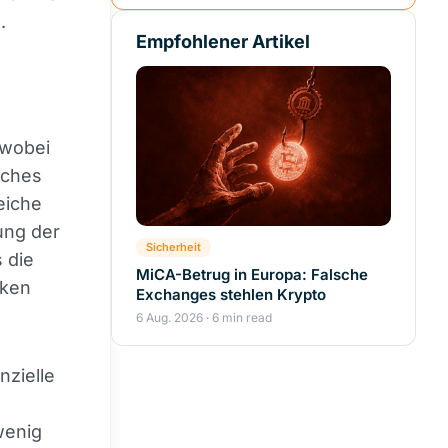
.
Empfohlener Artikel
 wobei
sches
eiche
ung der
Sicherheit
 die
MiCA-Betrug in Europa: Falsche
oken
Exchanges stehlen Krypto
6 Aug. 2026 · 6 min read
nzielle
wenig