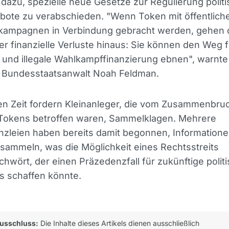
azu, spezielle neue Gesetze zur Regulierung politi
ote zu verabschieden. "Wenn Token mit öffentlich
kampagnen in Verbindung gebracht werden, gehen 
er finanzielle Verluste hinaus: Sie können den Weg f
 und illegale Wahlkampffinanzierung ebnen", warnte
 Bundesstaatsanwalt Noah Feldman.
en Zeit fordern Kleinanleger, die vom Zusammenbru
okens betroffen waren, Sammelklagen. Mehrere
nzleien haben bereits damit begonnen, Information
sammeln, was die Möglichkeit eines Rechtsstreits
hwört, der einen Präzedenzfall für zukünftige polit
 schaffen könnte.
usschluss:
Die Inhalte dieses Artikels dienen ausschließlich