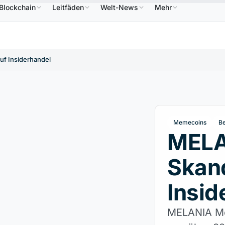
Blockchain
Leitfäden
Welt-News
Mehr
86,64 $
USDC
0,9995 $
XRP
1,09 $
Solana
↑2.10%
USDC
↑0.00%
XRP
↑2.30%
SO
f Insiderhandel
Memecoins
Be
MELA
Skand
Insid
MELANIA M