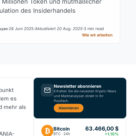
 Millionen Token und mutmaßlicher
lation des Insiderhandels
.
28 Juni 2025
Aktualisiert 20 Aug. 2025
3 min read
syan
Wie wir arbeiten
Newsletter abonnieren
punkt
Erhalten Sie die neuesten Krypto-News
und Marktanalysen direkt in Ihr
dem es
Postfach.
d mehr als
Abonnieren
63.466,00 $
Bitcoin
₿
ANIA-
BTC · 24h
+1.10%