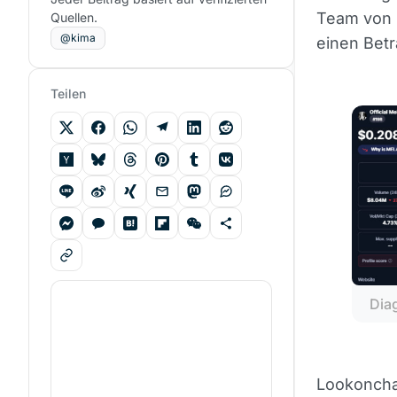
Team von F
Quellen.
@kima
einen Betr
Teilen
Dia
Lookonchai