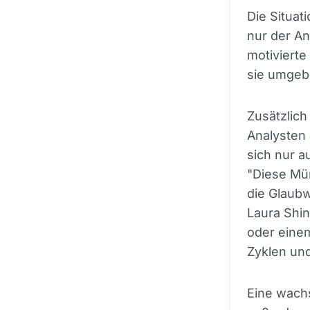
Die Situat
nur der A
motiviert
sie umgeb
Zusätzlic
Analysten 
sich nur a
"Diese Mün
die Glaubw
Laura Shin
oder einem
Zyklen un
Eine wach