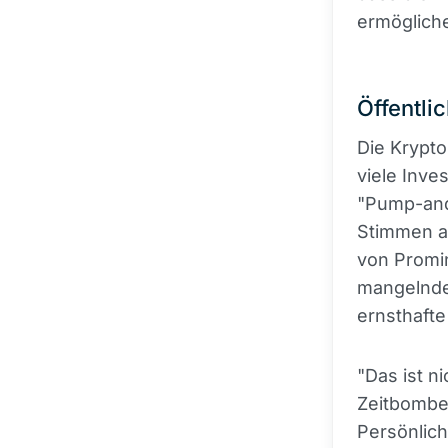
ermögliche
Öffentli
Die Krypto
viele Inve
"Pump-an
Stimmen au
von Promin
mangelnde 
ernsthafte
"Das ist ni
Zeitbombe"
Persönlich