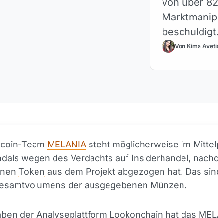
von über 82
Marktmanipu
beschuldigt
Von Kima Aveti
coin-Team
MELANIA
steht möglicherweise im Mittel
ndals wegen des Verdachts auf Insiderhandel, nach
ionen
Token
aus dem Projekt abgezogen hat. Das sin
esamtvolumens der ausgegebenen Münzen.
ben der Analyseplattform Lookonchain hat das MEL