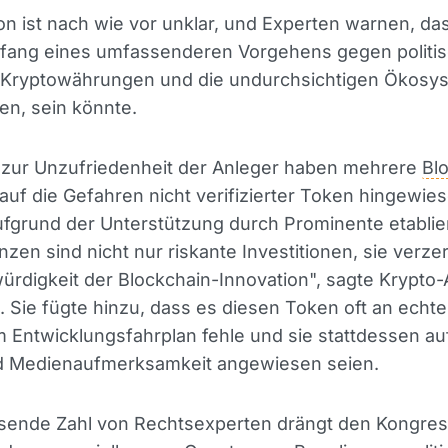
ion ist nach wie vor unklar, und Experten warnen, da
nfang eines umfassenderen Vorgehens gegen politi
e Kryptowährungen und die undurchsichtigen Ökosys
en, sein könnte.
h zur Unzufriedenheit der Anleger haben mehrere
Bl
auf die Gefahren nicht verifizierter Token hingewies
ufgrund der Unterstützung durch Prominente etablie
zen sind nicht nur riskante Investitionen, sie verze
ürdigkeit der Blockchain-Innovation", sagte Krypto-
. Sie fügte hinzu, dass es diesen Token oft an ech
 Entwicklungsfahrplan fehle und sie stattdessen a
d Medienaufmerksamkeit angewiesen seien.
sende Zahl von Rechtsexperten drängt den Kongre