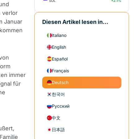
SOL
+2.1%
 und
 verlor
m Januar
Diesen Artikel lesen in...
ufkommen
Italiano
English
 von
Español
form
Français
ken immer
Deutsch
gnal für
ine
한국어
Русский
中文
ßert,
日本語
amilie