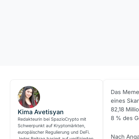
Das Meme
eines Ska
82,18 Mill
Kima Avetisyan
8 % des G
Redakteurin bei SpazioCrypto mit
Schwerpunkt auf Kryptomärkten,
europäischer Regulierung und DeFi.
Nach Anga
Jeder Beitrag basiert auf verifizierten