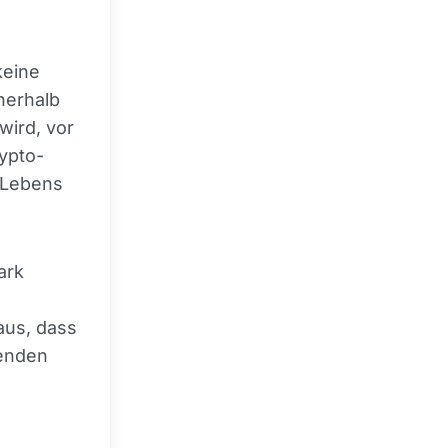
keine
nerhalb
wird, vor
ypto-
n Lebens
ark
aus, dass
enden
n