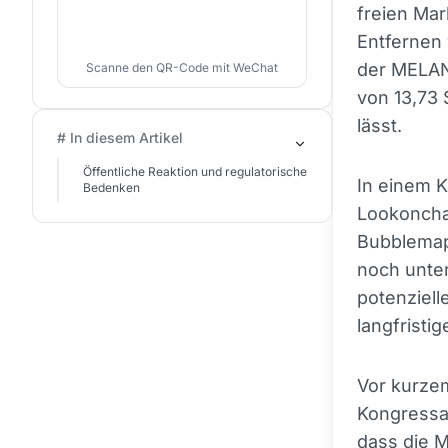
freien Ma
Entfernen
der MELAN
Scanne den QR-Code mit WeChat
von 13,73
lässt.
# In diesem Artikel
Öffentliche Reaktion und regulatorische
In einem 
Bedenken
Lookonchai
Bubblemap
noch unter
potenziell
langfristig
Vor kurzem
Kongressa
dass die 