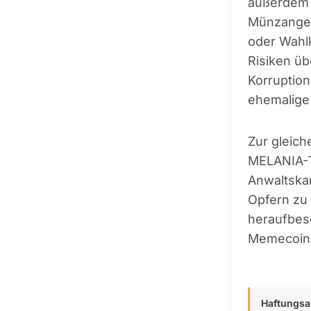
außerdem d
Münzangeb
oder Wahl
Risiken üb
Korruption
ehemalige
Zur gleich
MELANIA-T
Anwaltska
Opfern zu 
heraufbesc
Memecoins
Haftungsa