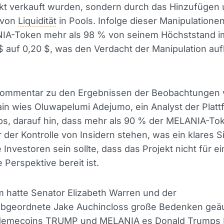
rkt verkauft wurden, sondern durch das Hinzufügen
 von
Liquidität
in Pools. Infolge dieser Manipulationen
IA-Token mehr als 98 % von seinem Höchststand i
 $ auf 0,20 $, was den Verdacht der Manipulation a
Kommentar zu den Ergebnissen der Beobachtungen
n wies Oluwapelumi Adejumo, ein Analyst der Platt
s, darauf hin, dass mehr als 90 % der MELANIA-To
 der Kontrolle von Insidern stehen, was ein klares Si
e Investoren sein sollte, dass das Projekt nicht für e
e Perspektive bereit ist.
 hatte Senator Elizabeth Warren und der
bgeordnete Jake Auchincloss große Bedenken geäu
Memecoins TRUMP und MELANIA es Donald Trumps F