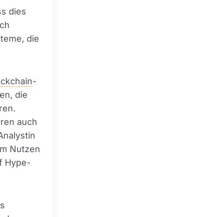
ss dies
sch
teme, die
ockchain
-
en, die
ren.
rren auch
Analystin
tem Nutzen
uf Hype-
ss