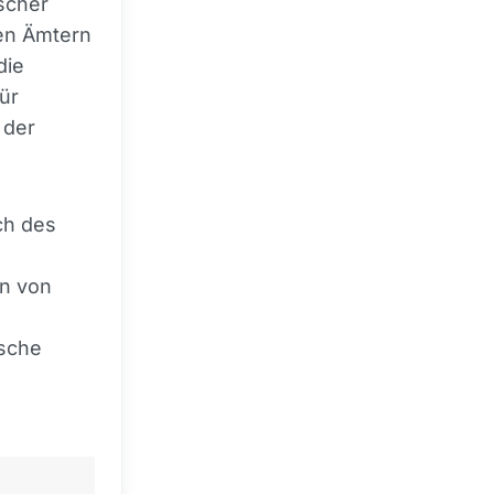
scher
en Ämtern
die
ür
 der
ch des
en von
ische