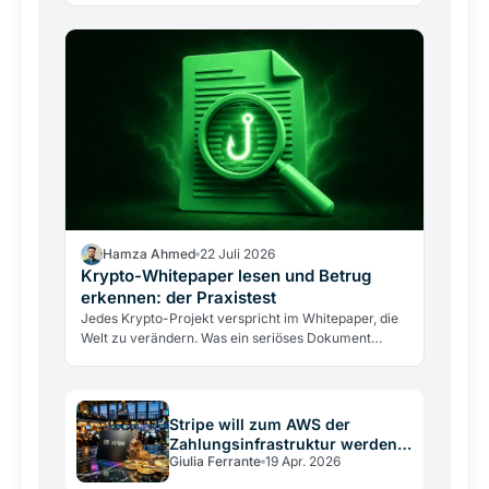
was auf dem…
Hamza Ahmed
22 Juli 2026
Krypto-Whitepaper lesen und Betrug
erkennen: der Praxistest
Jedes Krypto-Projekt verspricht im Whitepaper, die
Welt zu verändern. Was ein seriöses Dokument
enthalten muss, sieben Warnsignale und der Fünf-
Minuten-Test.
Stripe will zum AWS der
Zahlungsinfrastruktur werden –
Giulia Ferrante
19 Apr. 2026
mit Stablecoins und Blockchain