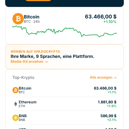
63.466,00 $
Bitcoin
₿
BTC · 24h
+1.10%
WERBEN AUF SPAZIOCRYPTO
Ihre Marke, 9 Sprachen, eine Plattform.
Media-Kit ansehen →
Top-Krypto
Alle anzeigen →
Bitcoin
63.466,00 $
BTC
+1.1%
Ethereum
1.881,80 $
ETH
+1.9%
BNB
586,99 $
BNB
+2.1%