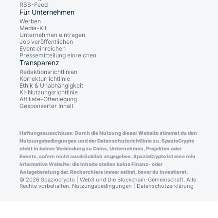
RSS-Feed
Für Unternehmen
Werben
Media-Kit
Unternehmen eintragen
Job veröffentlichen
Event einreichen
Pressemitteilung einreichen
Transparenz
Redaktionsrichtlinien
Korrekturrichtlinie
Ethik & Unabhängigkeit
KI-Nutzungsrichtlinie
Affiliate-Offenlegung
Gesponserter Inhalt
Haftungsausschluss: Durch die Nutzung dieser Website stimmst du den
Nutzungsbedingungen und der Datenschutzrichtlinie zu. SpazioCrypto
steht in keiner Verbindung zu Coins, Unternehmen, Projekten oder
Events, sofern nicht ausdrücklich angegeben. SpazioCrypto ist eine rein
informative Website: die Inhalte stellen keine Finanz- oder
Anlageberatung dar. Recherchiere immer selbst, bevor du investierst.
© 2026 Spaziocrypto | Web3 und Die Blockchain-Gemeinschaft. Alle
Rechte vorbehalten.
Nutzungsbedingungen
|
Datenschutzerklärung