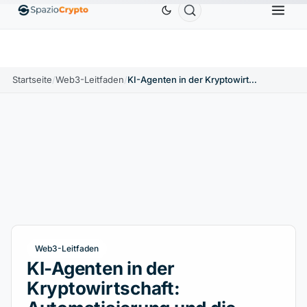
Ethereum
1.880,58 $
Tether
0,9991 $
BNB
586
10%
ETH
↑1.90%
USDT
↑0.00%
BNB
Startseite
/
Web3-Leitfaden
/
KI-Agenten in der Kryptowirtschaft: Automatisierung und die digitale Zukunft
Web3-Leitfaden
KI-Agenten in der
Kryptowirtschaft: