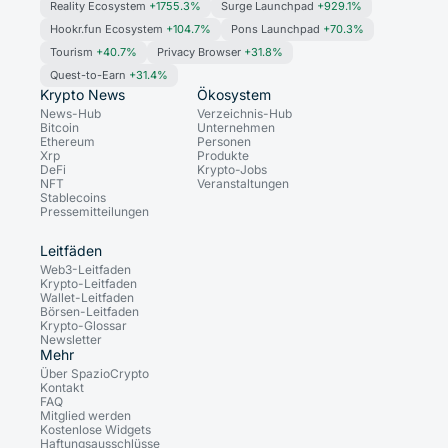
Reality Ecosystem
+1755.3%
Surge Launchpad
+929.1%
Hookr.fun Ecosystem
+104.7%
Pons Launchpad
+70.3%
Tourism
+40.7%
Privacy Browser
+31.8%
Quest-to-Earn
+31.4%
Krypto News
Ökosystem
News-Hub
Verzeichnis-Hub
Bitcoin
Unternehmen
Ethereum
Personen
Xrp
Produkte
DeFi
Krypto-Jobs
NFT
Veranstaltungen
Stablecoins
Pressemitteilungen
Leitfäden
Web3-Leitfaden
Krypto-Leitfaden
Wallet-Leitfaden
Börsen-Leitfaden
Krypto-Glossar
Newsletter
Mehr
Über SpazioCrypto
Kontakt
FAQ
Mitglied werden
Kostenlose Widgets
Haftungsausschlüsse