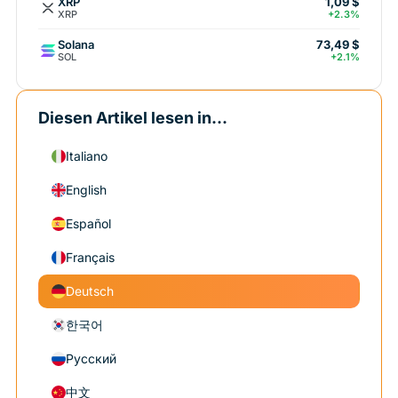
XRP
1,09 $
XRP
+2.3%
Solana
73,49 $
SOL
+2.1%
Diesen Artikel lesen in...
Italiano
English
Español
Français
Deutsch
한국어
Русский
中文