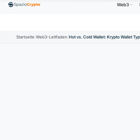
Web3
$
Ethereum
1.880,58 $
Tether
0,9991 $
BNB
↑1.10%
ETH
↑1.90%
USDT
↑0.00%
BN
Startseite
/
Web3-Leitfaden
/
Hot vs. Cold Wallet: Krypto Wallet Ty