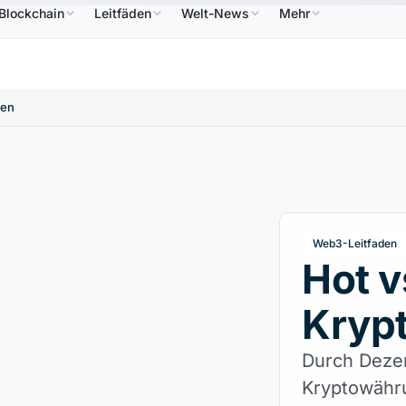
Blockchain
Leitfäden
Welt-News
Mehr
586,64 $
USDC
0,9995 $
XRP
1,09 $
Solana
B
↑2.10%
USDC
↑0.00%
XRP
↑2.30%
pen
Web3-Leitfaden
Hot v
Krypt
Durch Dezen
Kryptowähru