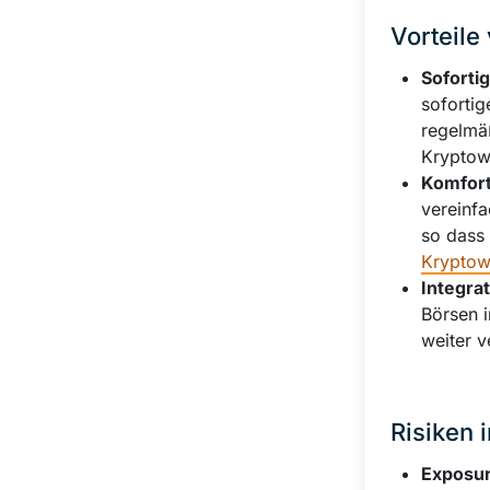
Vorteile
Sofortig
sofortig
regelmäß
Kryptow
Komfor
vereinfa
so dass 
Kryptow
Integra
Börsen 
weiter v
Risiken
Exposur