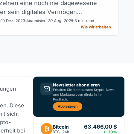
zelnen eine noch nie dagewesene
ber sein digitales Vermögen
.
19 Dez. 2023
Aktualisiert 20 Aug. 2025
8 min read
Wie wir arbeiten
Newsletter abonnieren
rungen
Erhalten Sie die neuesten Krypto-News
und Marktanalysen direkt in Ihr
Postfach.
en. Diese
Abonnieren
it sich,
ypto-
63.466,00 $
Bitcoin
₿
erheit bei
BTC · 24h
+1.10%