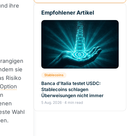
und ihre
Empfohlener Artikel
rrangigen
Indem sie
Stablecoins
as Risiko
Banca d'Italia testet USDC:
Option
Stablecoins schlagen
en
Überweisungen nicht immer
denen
5 Aug. 2026 · 4 min read
beste Wahl
nen.