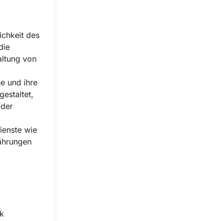
ichkeit des
die
altung von
he und ihre
gestaltet,
 der
Dienste wie
ährungen
rk