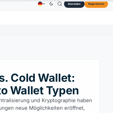
Anmelden
Registrieren
73,45 $
TRON
0,3264 $
Dogecoin
0,0707 $
Anzeige
Kontakt
Über
SOL
↑2.10%
TRX
↓0.30%
DOGE
↑2.40%
s. Cold Wallet:
o Wallet Typen
tralisierung und Kryptographie haben
ngen neue Möglichkeiten eröffnet,