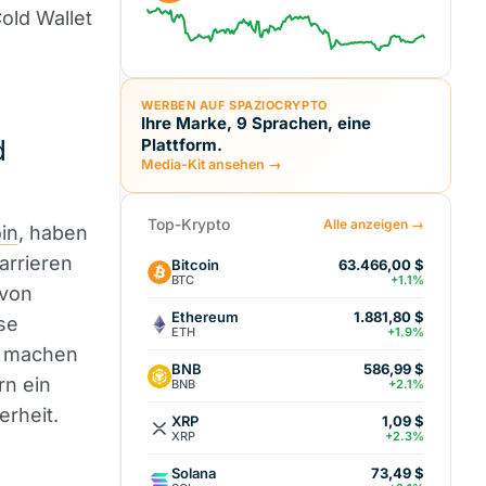
old Wallet
WERBEN AUF SPAZIOCRYPTO
Ihre Marke, 9 Sprachen, eine
d
Plattform.
Media-Kit ansehen →
Top-Krypto
Alle anzeigen →
oin
, haben
arrieren
Bitcoin
63.466,00 $
BTC
+1.1%
 von
Ethereum
1.881,80 $
se
ETH
+1.9%
n machen
BNB
586,99 $
rn ein
BNB
+2.1%
erheit.
XRP
1,09 $
XRP
+2.3%
Solana
73,49 $