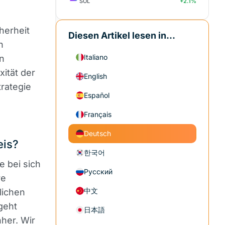
SOL
+2.1%
herheit
Diesen Artikel lesen in...
n
Italiano
en
ität der
English
rategie
Español
Français
Deutsch
eis?
한국어
e bei sich
Русский
re
中文
lichen
geht
日本語
her. Wir