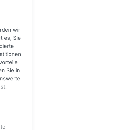
rden wir
t es, Sie
dierte
stitionen
Vorteile
en Sie in
enswerte
st.
rte