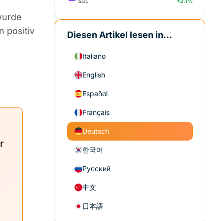
SOL
+2.1%
wurde
 positiv
Diesen Artikel lesen in...
Italiano
English
Español
Français
Deutsch
r
한국어
Русский
中文
日本語