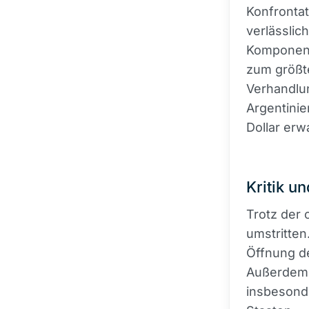
Konfrontat
verlässlic
Komponent
zum größte
Verhandlu
Argentinie
Dollar erwa
Kritik u
Trotz der 
umstritten
Öffnung d
Außerdem i
insbesonde