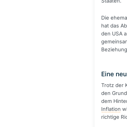
Staaten.
Die ehemal
hat das Ab
den USA al
gemeinsam
Beziehung
Eine neu
Trotz der 
den Grunds
dem Hinter
Inflation
wi
richtige R