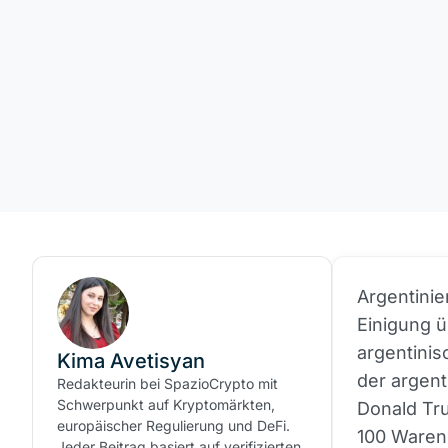
Argentinie
Einigung ü
argentinis
Kima Avetisyan
der argent
Redakteurin bei SpazioCrypto mit
Schwerpunkt auf Kryptomärkten,
Donald Tr
europäischer Regulierung und DeFi.
100 Warenk
Jeder Beitrag basiert auf verifizierten