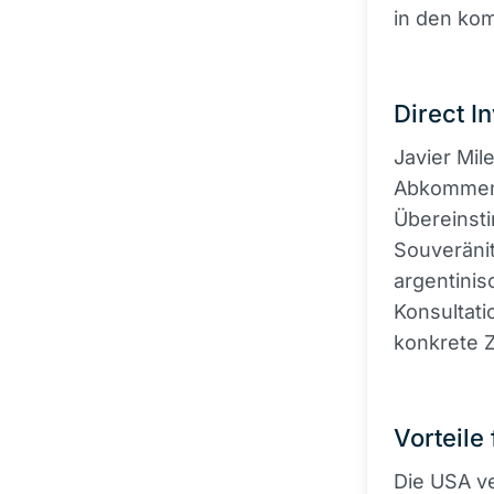
in den ko
Direct I
Javier Mil
Abkommens
Übereinst
Souveräni
argentini
Konsultat
konkrete Z
Vorteile
Die USA ve