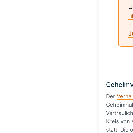
U
h
-
J
Geheimv
Der
Verha
Geheimhalt
Vertraulic
Kreis von 
statt. Die