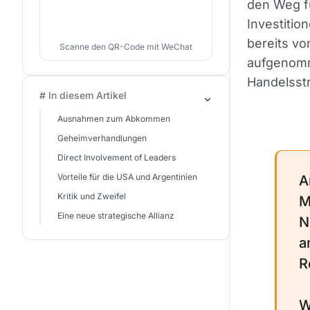
den Weg f
Investiti
bereits vo
Scanne den QR-Code mit WeChat
aufgenomm
Handelsst
# In diesem Artikel
Ausnahmen zum Abkommen
Geheimverhandlungen
Direct Involvement of Leaders
Vorteile für die USA und Argentinien
A
Kritik und Zweifel
M
Eine neue strategische Allianz
N
a
R
W