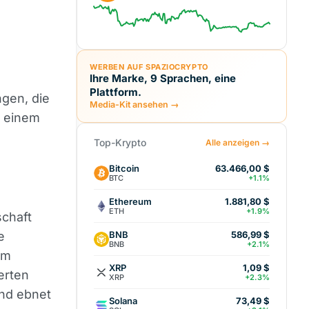
WERBEN AUF SPAZIOCRYPTO
Ihre Marke, 9 Sprachen, eine
Plattform.
gen, die
Media-Kit ansehen →
t einem
Top-Krypto
Alle anzeigen →
Bitcoin
63.466,00 $
BTC
+1.1%
Ethereum
1.881,80 $
ETH
+1.9%
schaft
BNB
e
586,99 $
BNB
+2.1%
im
XRP
1,09 $
erten
XRP
+2.3%
nd ebnet
Solana
73,49 $