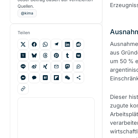
Erzeugnis
Quellen.
@kima
Ausnah
Teilen
Ausnahmen
aus Gründe
um 50 % e
argentini
Einschrän
Dieser his
zugute ko
Arbeitsplä
verarbeite
wirtschaf