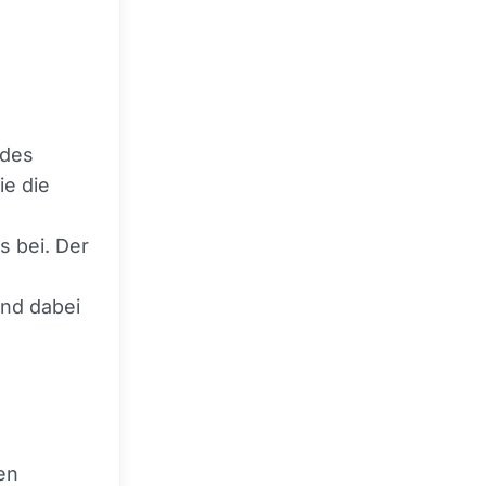
 des
e die
 bei. Der
und dabei
en