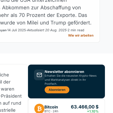
es Abkommen zur Abschaffung von
mehr als 70 Prozent der Exporte. Das
urde von Milei und Trump gefördert.
14 Juli 2025
Aktualisiert 20 Aug. 2025
2 min read
syan
Wie wir arbeiten
Newsletter abonnieren
liche
Erhalten Sie die neuesten Krypto-News
und Marktanalysen direkt in Ihr
l der
Postfach.
s waren
Abonnieren
-Präsident
n auf rund
63.466,00 $
Bitcoin
₿
strielle
BTC · 24h
+1.10%