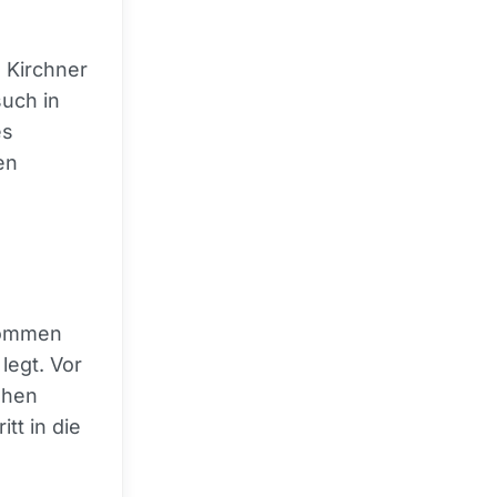
 Kirchner
such in
es
en
bkommen
legt. Vor
ohen
tt in die