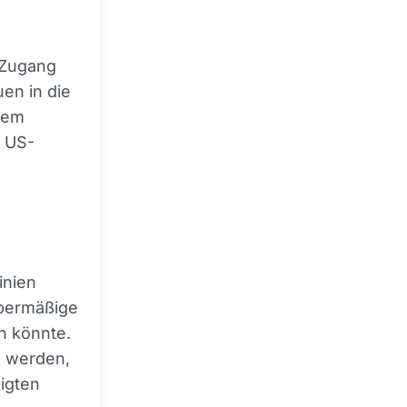
 Zugang
en in die
dem
n US-
inien
übermäßige
n könnte.
n werden,
igten