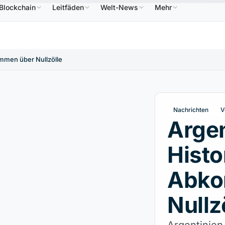
Blockchain
Leitfäden
Welt-News
Mehr
6,64 $
USDC
0,9995 $
XRP
1,09 $
Solana
↑2.10%
USDC
↑0.00%
XRP
↑2.30%
SOL
mmen über Nullzölle
Nachrichten
V
Argen
Histo
Abko
Nullz
Argentinien