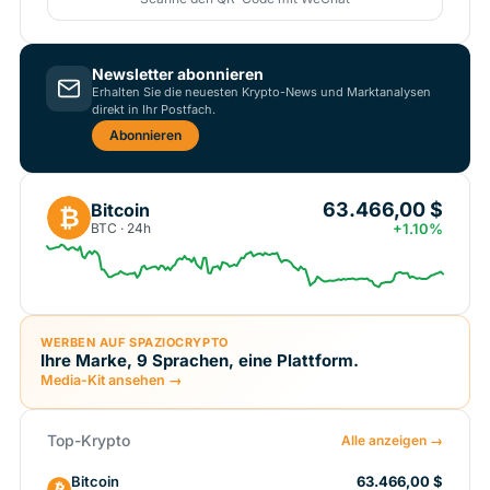
Newsletter abonnieren
Erhalten Sie die neuesten Krypto-News und Marktanalysen
direkt in Ihr Postfach.
Abonnieren
63.466,00 $
Bitcoin
₿
BTC · 24h
+1.10%
WERBEN AUF SPAZIOCRYPTO
Ihre Marke, 9 Sprachen, eine Plattform.
Media-Kit ansehen →
Top-Krypto
Alle anzeigen →
Bitcoin
63.466,00 $