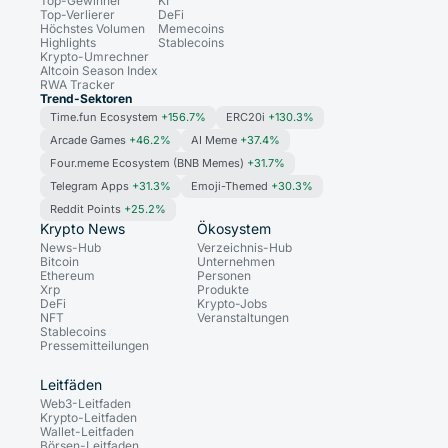
Top-Gewinner
KI
Top-Verlierer
DeFi
Höchstes Volumen
Memecoins
Highlights
Stablecoins
Krypto-Umrechner
Altcoin Season Index
RWA Tracker
Trend-Sektoren
Time.fun Ecosystem
+156.7%
ERC20i
+130.3%
Arcade Games
+46.2%
AI Meme
+37.4%
Four.meme Ecosystem (BNB Memes)
+31.7%
Telegram Apps
+31.3%
Emoji-Themed
+30.3%
Reddit Points
+25.2%
Krypto News
Ökosystem
News-Hub
Verzeichnis-Hub
Bitcoin
Unternehmen
Ethereum
Personen
Xrp
Produkte
DeFi
Krypto-Jobs
NFT
Veranstaltungen
Stablecoins
Pressemitteilungen
Leitfäden
Web3-Leitfaden
Krypto-Leitfaden
Wallet-Leitfaden
Börsen-Leitfaden