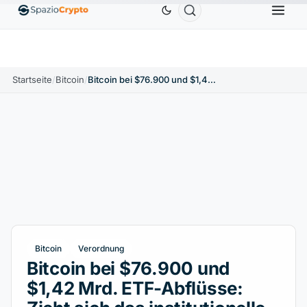
Ethereum
1.880,58 $
Tether
0,9991 $
BNB
586
10%
ETH
↑1.90%
USDT
↑0.00%
BNB
Startseite
/
Bitcoin
/
Bitcoin bei $76.900 und $1,42 Mrd. ETF-Abflüsse: Zieht sich das institutionelle Kapital zurück?
Bitcoin
Verordnung
Bitcoin bei $76.900 und
$1,42 Mrd. ETF-Abflüsse: