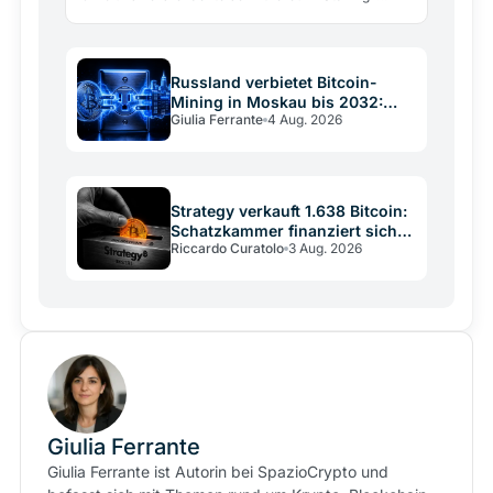
Fonds. Das ARK/21Shares-Bitcoin-Investment bleibt
mit 67 Mio.…
Russland verbietet Bitcoin-
Mining in Moskau bis 2032:
Giulia Ferrante
4 Aug. 2026
Stromnetz vs. Krypto
Strategy verkauft 1.638 Bitcoin:
Schatzkammer finanziert sich
Riccardo Curatolo
3 Aug. 2026
selbst
Giulia Ferrante
Giulia Ferrante ist Autorin bei SpazioCrypto und