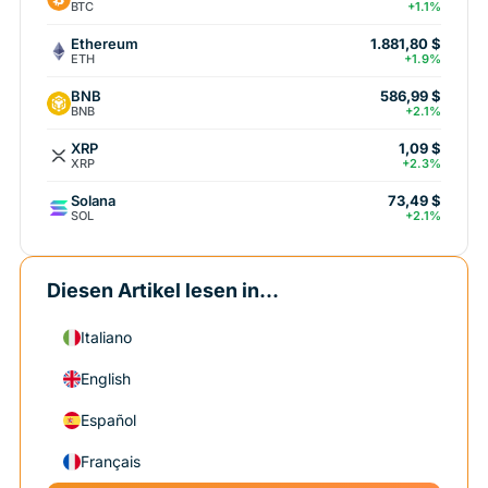
BTC
+1.1%
Ethereum
1.881,80 $
ETH
+1.9%
BNB
586,99 $
BNB
+2.1%
XRP
1,09 $
XRP
+2.3%
Solana
73,49 $
SOL
+2.1%
Diesen Artikel lesen in...
Italiano
English
Español
Français