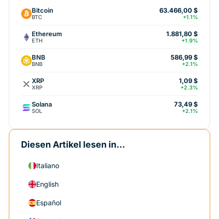
Bitcoin
63.466,00 $
BTC
+1.1%
Ethereum
1.881,80 $
ETH
+1.9%
BNB
586,99 $
BNB
+2.1%
XRP
1,09 $
XRP
+2.3%
Solana
73,49 $
SOL
+2.1%
Diesen Artikel lesen in...
Italiano
English
Español