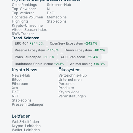
Coin-Rankings
Sektoren-Hub
Top-Gewinner
KI
Top-Verlierer
DeFi
Höchstes Volumen
Memecoins
Highlights
Stablecoins
Krypto-Umrechner
Altcoin Season Index
RWA Tracker
Trend-Sektoren
ERC 404
+944.5%
OpenServ Ecosystem
+242.1%
Reserve Ecosystem
+177.8%
Dinari Ecosystem
+60.2%
Pons Launchpad
+30.3%
AUD Stablecoin
+25.4%
Robinhood Chain Meme
+21.1%
Animal Racing
+14.3%
Krypto News
Ökosystem
News-Hub
Verzeichnis-Hub
Bitcoin
Unternehmen
Ethereum
Personen
Xrp
Produkte
DeFi
Krypto-Jobs
NFT
Veranstaltungen
Stablecoins
Pressemitteilungen
Leitfäden
Web3-Leitfaden
Krypto-Leitfaden
Wallet-Leitfaden