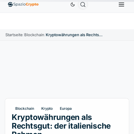
Ethereum
1.880,58 $
Tether
0,9991 $
BNB
58
.10%
ETH
↑1.90%
USDT
↑0.00%
BNB
Startseite
/
Blockchain
/
Kryptowährungen als Rechtsgut: der italienische Rahmen
Blockchain
Krypto
Europa
Kryptowährungen als
Rechtsgut: der italienische