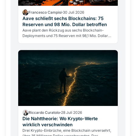
Francesco Campisi
30 Juli 2026
Aave schließt sechs Blockchains: 75
Reserven und 98 Mio. Dollar betroffen
Aave plant den Rückzug aus sechs Blockchain-
Deployments und 75 Reserven mit 98,1 Mio. Dollar
Einlagen. Das größte DeFi-Lending-Protokoll wählt
Tiefe statt…
Riccardo Curatolo
28 Juli 2026
Die Nahttheorie: Wo Krypto-Werte
wirklich verschwinden
Drei Krypto-Einbrüche, eine Blockchain unversehrt,
über 35 Millionen Dollar verschwunden. Das