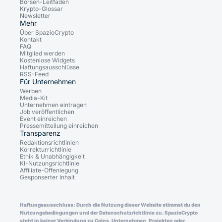
Börsen-Leitfaden
Krypto-Glossar
Newsletter
Mehr
Über SpazioCrypto
Kontakt
FAQ
Mitglied werden
Kostenlose Widgets
Haftungsausschlüsse
RSS-Feed
Für Unternehmen
Werben
Media-Kit
Unternehmen eintragen
Job veröffentlichen
Event einreichen
Pressemitteilung einreichen
Transparenz
Redaktionsrichtlinien
Korrekturrichtlinie
Ethik & Unabhängigkeit
KI-Nutzungsrichtlinie
Affiliate-Offenlegung
Gesponserter Inhalt
Haftungsausschluss: Durch die Nutzung dieser Website stimmst du den
Nutzungsbedingungen und der Datenschutzrichtlinie zu. SpazioCrypto
steht in keiner Verbindung zu Coins, Unternehmen, Projekten oder