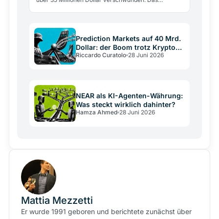
SpazioCrypto-Nahtmodell erklärt, wo Werte wirklich
abfließen.
Prediction Markets auf 40 Mrd.
Dollar: der Boom trotz Krypto-
Riccardo Curatolo
28 Juni 2026
Crash
NEAR als KI-Agenten-Währung:
Was steckt wirklich dahinter?
Hamza Ahmed
28 Juni 2026
Mattia Mezzetti
Er wurde 1991 geboren und berichtete zunächst über