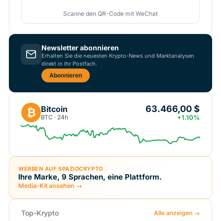
Scanne den QR-Code mit WeChat
Newsletter abonnieren
Erhalten Sie die neuesten Krypto-News und Marktanalysen
direkt in Ihr Postfach.
Abonnieren
63.466,00 $
Bitcoin
₿
BTC · 24h
+1.10%
WERBEN AUF SPAZIOCRYPTO
Ihre Marke, 9 Sprachen, eine Plattform.
Media-Kit ansehen →
Top-Krypto
Alle anzeigen →