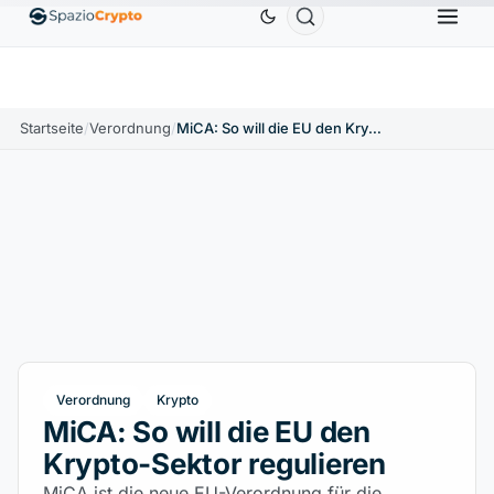
Ethereum
1.880,58 $
Tether
0,9991 $
BNB
586,64 
ETH
↑1.90%
USDT
↑0.00%
BNB
Startseite
/
Verordnung
/
MiCA: So will die EU den Krypto-Sektor regulieren
Verordnung
Krypto
MiCA: So will die EU den
Krypto-Sektor regulieren
MiCA ist die neue EU-Verordnung für die