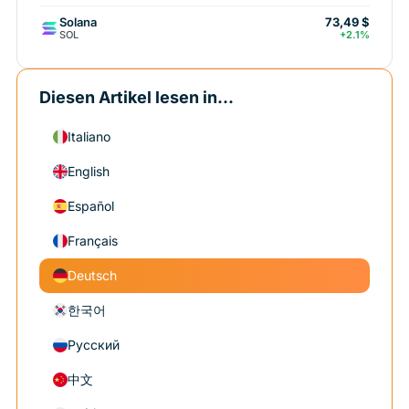
Solana
73,49 $
SOL
+2.1%
Diesen Artikel lesen in...
Italiano
English
Español
Français
Deutsch
한국어
Русский
中文