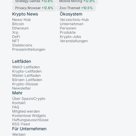
Strategy Games
+13.8%
Mobile Mining
+12.9%
Privacy Browser
+12.8%
Zoo-Themed
+10.5%
Krypto News
Ökosystem
News-Hub
Verzeichnis-Hub
Bitcoin
Unternehmen
Ethereum
Personen
Xrp
Produkte
DeFi
Krypto-Jobs
NFT
Veranstaltungen
Stablecoins
Pressemitteilungen
Leitfäden
Web3-Leitfaden
Krypto-Leitfaden
Wallet-Leitfaden
Börsen-Leitfaden
Krypto-Glossar
Newsletter
Mehr
Über SpazioCrypto
Kontakt
FAQ
Mitglied werden
Kostenlose Widgets
Haftungsausschlüsse
RSS-Feed
Für Unternehmen
Werben