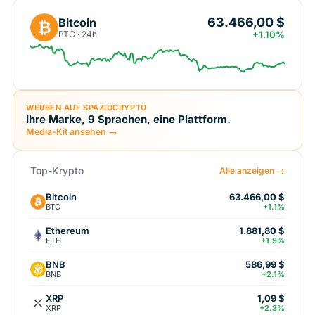
63.466,00 $
Bitcoin
₿
BTC · 24h
+1.10%
WERBEN AUF SPAZIOCRYPTO
Ihre Marke, 9 Sprachen, eine Plattform.
Media-Kit ansehen →
Top-Krypto
Alle anzeigen →
Bitcoin
63.466,00 $
BTC
+1.1%
Ethereum
1.881,80 $
ETH
+1.9%
BNB
586,99 $
BNB
+2.1%
XRP
1,09 $
XRP
+2.3%