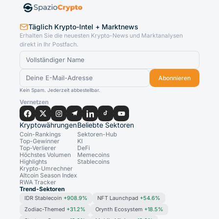
Täglich Krypto-Intel + Marktnews
Erhalten Sie die neuesten Krypto-News und Marktanalysen
direkt in Ihr Postfach.
Abonnieren
Kein Spam. Jederzeit abbestellbar.
Vernetzen
Kryptowährungen
Beliebte Sektoren
Coin-Rankings
Sektoren-Hub
Top-Gewinner
KI
Top-Verlierer
DeFi
Höchstes Volumen
Memecoins
Highlights
Stablecoins
Krypto-Umrechner
Altcoin Season Index
RWA Tracker
Trend-Sektoren
IDR Stablecoin
+908.9%
NFT Launchpad
+54.6%
Zodiac-Themed
+31.2%
Orynth Ecosystem
+18.5%