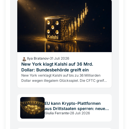
Ilya Bratanov
31 Juli 2026
New York klagt Kalshi auf 36 Mrd.
Dollar: Bundesbehörde greift ein
New York verklagt Kalshi auf bis zu 36 Milliarden
Dollar wegen illegalem Glücksspiel. Die CFTC greift
gleichzeitig ein, um die Klage zu stoppen.
EU kann Krypto-Plattformen
aus Drittstaaten sperren: neues
Giulia Ferrante
28 Juli 2026
Sanktionsmittel