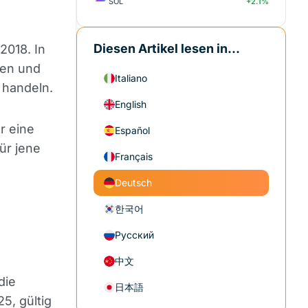
SOL
+2.1%
Diesen Artikel lesen in...
2018. In
sen und
Italiano
 handeln.
English
r eine
Español
für jene
Français
Deutsch
한국어
Русский
中文
die
日本語
5, gültig