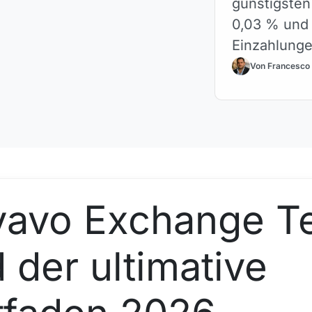
günstigste
0,03 % und
Einzahlunge
Von Francesco
vavo Exchange T
 der ultimative