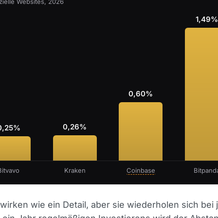
izielle Websites, 2026
1,49
0,60%
0,26%
0,25%
Bitvavo
Kraken
Coinbase
Bitpand
irken wie ein Detail, aber sie wiederholen sich bei