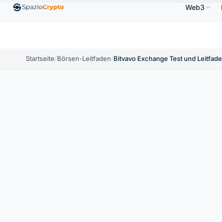
Web3
$
Ethereum
1.880,58 $
Tether
0,9991 $
BNB
↑1.10%
ETH
↑1.90%
USDT
↑0.00%
BN
Startseite
/
Börsen-Leitfaden
/
Bitvavo Exchange Test und Leitfade