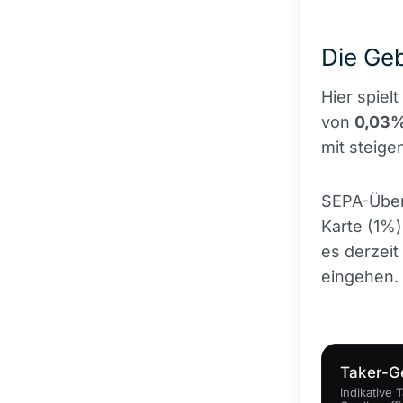
Die Ge
Hier spiel
von
0,03%
mit steig
SEPA-Über
Karte (1%)
es derzeit
eingehen.
Taker-G
Indikative