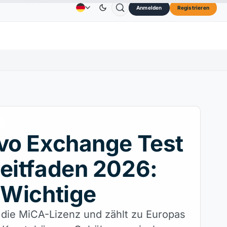
Anmelden
Registrieren
73,45 $
TRON
0,3264 $
Dogecoin
0,0707 $
Anzeige
Kontakt
Über
OL
↑2.10%
TRX
↓0.30%
DOGE
↑2.40%
vo Exchange Test
eitfaden 2026:
 Wichtige
t die MiCA-Lizenz und zählt zu Europas