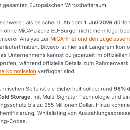
im gesamten Europäischen Wirtschaftsraum.
schwerer, als es scheint. Ab dem
1. Juli 2026
dürfe
n ohne MiCA-Lizenz EU-Bürger nicht mehr legal bed
 unserer Analyse zur
MiCA-Frist und den zugelassen
erläutert haben. Bitvavo ist hier seit Längerem konf
s Unternehmens kannst du jederzeit im offiziellen 
prüfen, während offizielle Details zum Rahmenwerk 
he Kommission
verfügbar sind.
chnischen Seite ist die Sicherheit solide: rund
98% d
Cold Storage
, mit Multi-Signatur-Technologie und e
ngsschutz bis zu 255 Millionen Dollar. Hinzu komm
hentifizierung, Whitelisting von Auszahlungsadress
hing-Codes.