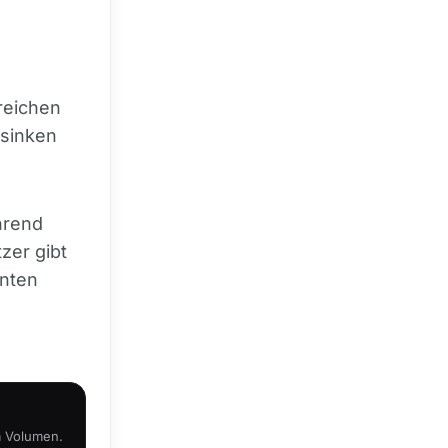
 reichen
 sinken
hrend
zer gibt
unten
m Volumen.