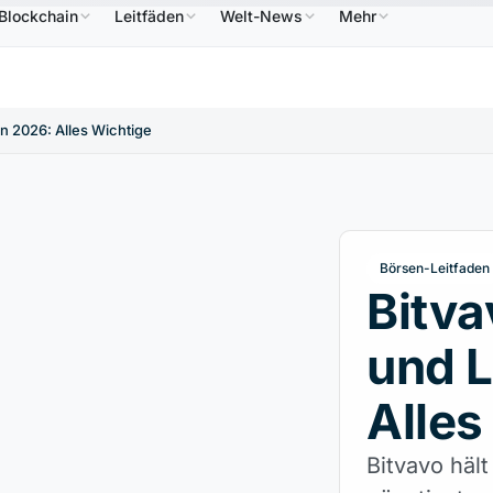
Blockchain
Leitfäden
Welt-News
Mehr
586,64 $
USDC
0,9995 $
XRP
1,09 $
Solana
B
↑2.10%
USDC
↑0.00%
XRP
↑2.30%
S
n 2026: Alles Wichtige
Börsen-Leitfaden
Bitva
und L
Alles
Bitvavo häl