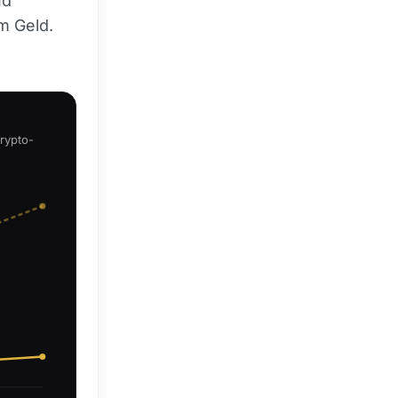
nd
m Geld.
Crypto-