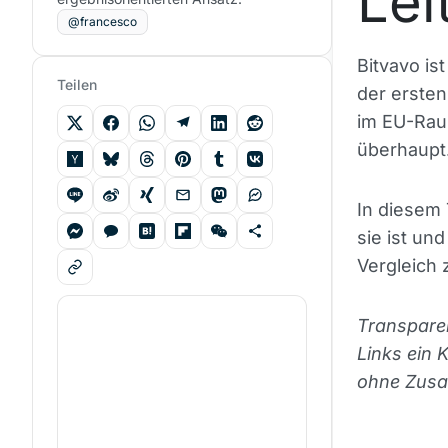
Lei
@francesco
Bitvavo is
Teilen
der ersten
im EU-Raum
überhaupt
In diesem T
sie ist und
Vergleich
Transparen
Links ein 
ohne Zusat