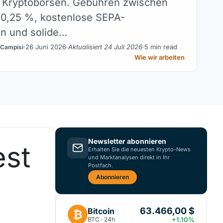
n Kryptobörsen. Gebühren zwischen
 0,25 %, kostenlose SEPA-
n und solide…
26 Juni 2026
Aktualisiert 24 Juli 2026
5 min read
 Campisi
Wie wir arbeiten
Newsletter abonnieren
est
Erhalten Sie die neuesten Krypto-News
und Marktanalysen direkt in Ihr
Postfach.
Abonnieren
63.466,00 $
Bitcoin
₿
BTC · 24h
+1.10%