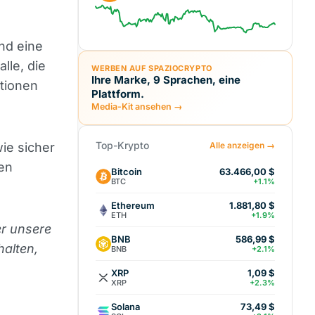
nd eine
lle, die
WERBEN AUF SPAZIOCRYPTO
Ihre Marke, 9 Sprachen, eine
ptionen
Plattform.
Media-Kit ansehen →
Top-Krypto
wie sicher
Alle anzeigen →
hen
Bitcoin
63.466,00 $
BTC
+1.1%
Ethereum
1.881,80 $
ETH
+1.9%
er unsere
BNB
586,99 $
halten,
BNB
+2.1%
XRP
1,09 $
XRP
+2.3%
Solana
73,49 $