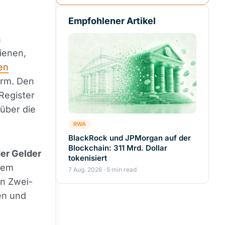
Empfohlener Artikel
n
ienen,
en
orm. Den
Register
über die
RWA
BlackRock und JPMorgan auf der
Blockchain: 311 Mrd. Dollar
er Gelder
tokenisiert
inem
7 Aug. 2026 · 5 min read
en Zwei-
en und