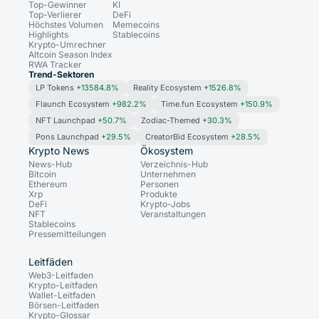
Top-Gewinner
KI
Top-Verlierer
DeFi
Höchstes Volumen
Memecoins
Highlights
Stablecoins
Krypto-Umrechner
Altcoin Season Index
RWA Tracker
Trend-Sektoren
LP Tokens
+13584.8%
Reality Ecosystem
+1526.8%
Flaunch Ecosystem
+982.2%
Time.fun Ecosystem
+150.9%
NFT Launchpad
+50.7%
Zodiac-Themed
+30.3%
Pons Launchpad
+29.5%
CreatorBid Ecosystem
+28.5%
Krypto News
Ökosystem
News-Hub
Verzeichnis-Hub
Bitcoin
Unternehmen
Ethereum
Personen
Xrp
Produkte
DeFi
Krypto-Jobs
NFT
Veranstaltungen
Stablecoins
Pressemitteilungen
Leitfäden
Web3-Leitfaden
Krypto-Leitfaden
Wallet-Leitfaden
Börsen-Leitfaden
Krypto-Glossar