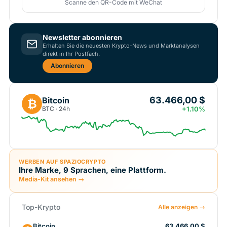
Scanne den QR-Code mit WeChat
Newsletter abonnieren
Erhalten Sie die neuesten Krypto-News und Marktanalysen
direkt in Ihr Postfach.
Abonnieren
63.466,00 $
Bitcoin
₿
BTC · 24h
+1.10%
WERBEN AUF SPAZIOCRYPTO
Ihre Marke, 9 Sprachen, eine Plattform.
Media-Kit ansehen →
Top-Krypto
Alle anzeigen →
Bitcoin
63.466,00 $