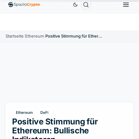
Ethereum
1.880,58 $
Tether
0,9991 $
BNB
586,6
%
ETH
↑1.90%
USDT
↑0.00%
BNB
Startseite
/
Ethereum
/
Positive Stimmung für Ethereum: Bullische Indikatoren
Ethereum
DeFi
Positive Stimmung für
Ethereum: Bullische