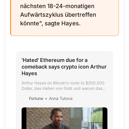
nächsten 18-24-monatigen
Aufwärtszyklus übertreffen
könnte", sagte Hayes.
'Hated' Ethereum due for a
comeback says crypto icon Arthur
Hayes
Arthur Hayes on Bitcoin's route to $200,000
Dollar, das Halten von Gold und warum das
"gehasste" Ethereum vor einem Comeback
Fortune
Anna Tutova
steht