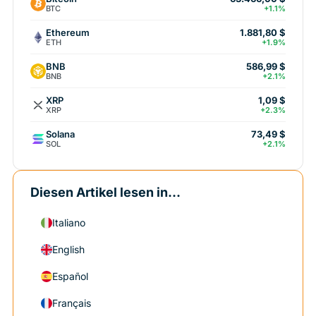
BTC
+1.1%
Ethereum
1.881,80 $
ETH
+1.9%
BNB
586,99 $
BNB
+2.1%
XRP
1,09 $
XRP
+2.3%
Solana
73,49 $
SOL
+2.1%
Diesen Artikel lesen in...
Italiano
English
Español
Français