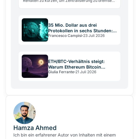
Renditen zu kürzen, um Zentralisierung zu bremsen.
Aave-Gründer Kulechov warnt: der Plan schadet
kleinen…
35 Mio. Dollar aus drei
Protokollen in sechs Stunden:
Francesco Campisi
23 Juli 2026
Kryptografie blieb intakt
ETH/BTC-Verhältnis steigt:
Warum Ethereum Bitcoin
Giulia Ferrante
21 Juli 2026
schlägt
Hamza Ahmed
Ich bin ein erfahrener Autor von Inhalten mit einem