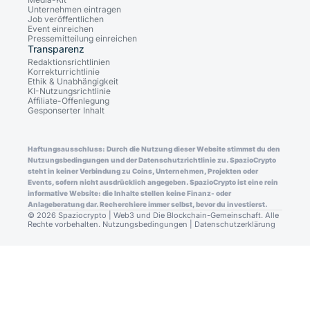
Unternehmen eintragen
Job veröffentlichen
Event einreichen
Pressemitteilung einreichen
Transparenz
Redaktionsrichtlinien
Korrekturrichtlinie
Ethik & Unabhängigkeit
KI-Nutzungsrichtlinie
Affiliate-Offenlegung
Gesponserter Inhalt
Haftungsausschluss: Durch die Nutzung dieser Website stimmst du den
Nutzungsbedingungen und der Datenschutzrichtlinie zu. SpazioCrypto
steht in keiner Verbindung zu Coins, Unternehmen, Projekten oder
Events, sofern nicht ausdrücklich angegeben. SpazioCrypto ist eine rein
informative Website: die Inhalte stellen keine Finanz- oder
Anlageberatung dar. Recherchiere immer selbst, bevor du investierst.
© 2026 Spaziocrypto | Web3 und Die Blockchain-Gemeinschaft. Alle
Rechte vorbehalten.
Nutzungsbedingungen
|
Datenschutzerklärung