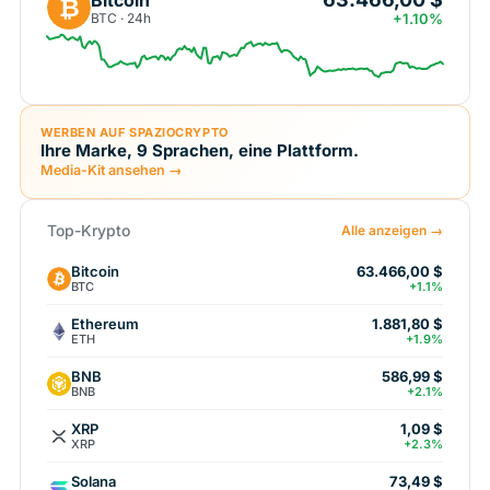
₿
BTC · 24h
+1.10%
WERBEN AUF SPAZIOCRYPTO
Ihre Marke, 9 Sprachen, eine Plattform.
Media-Kit ansehen →
Top-Krypto
Alle anzeigen →
Bitcoin
63.466,00 $
BTC
+1.1%
Ethereum
1.881,80 $
ETH
+1.9%
BNB
586,99 $
BNB
+2.1%
XRP
1,09 $
XRP
+2.3%
Solana
73,49 $