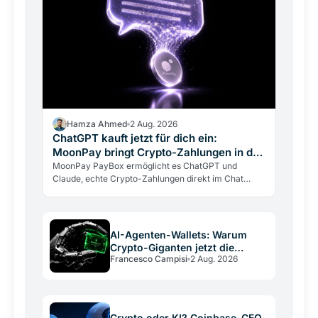
Hamza Ahmed
2 Aug. 2026
ChatGPT kauft jetzt für dich ein:
MoonPay bringt Crypto-Zahlungen in den
Chat
MoonPay PayBox ermöglicht es ChatGPT und
Claude, echte Crypto-Zahlungen direkt im Chat
auszuführen. Non-custodial, per Fingerabdruck
bestätigt, aber mit…
AI-Agenten-Wallets: Warum
Crypto-Giganten jetzt die
Francesco Campisi
2 Aug. 2026
Schienen bauen
Crypto oder KI? Coinbase-CEO