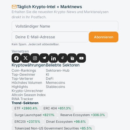
Täglich Krypto-Intel + Marktnews
Erhalten Sie die neuesten Krypto-News und Marktanalysen
direkt in Ihr Postfach.
Abonnieren
Kein Spam. Jederzeit abbestellbar.
Vernetzen
Kryptowährungen
Beliebte Sektoren
Coin-Rankings
Sektoren-Hub
Top-Gewinner
KI
Top-Verlierer
DeFi
Höchstes Volumen
Memecoins
Highlights
Stablecoins
Krypto-Umrechner
Altcoin Season Index
RWA Tracker
Trend-Sektoren
ETF
+2860.4%
ERC 404
+851.3%
Surge Launchpad
+821.1%
Reserve Ecosystem
+306.0%
ERC20i
+237.5%
Dinari Ecosystem
+98.6%
Tokenized Non-US Government Securities
+85.5%