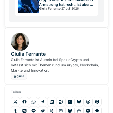
Armstrong hat recht, ist aber
Giulia Ferrante
27 Juli 2026
kein neutraler Schiedsrichter
Giulia Ferrante
Giulia Ferrante ist Autorin bei SpazioCrypto und
befasst sich mit Themen rund um Krypto, Blockchain,
Märkte und Innovation.
@giulia
Teilen