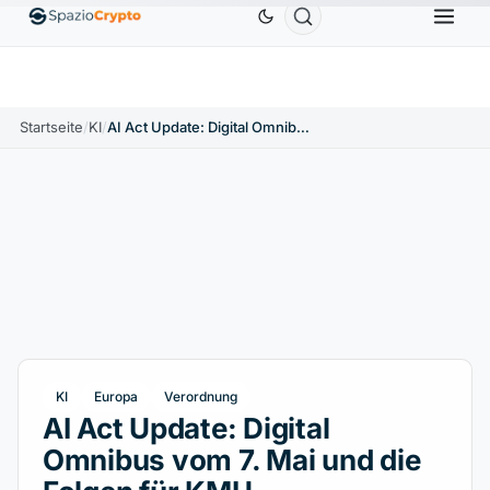
Ethereum
1.880,58 $
Tether
0,9991 $
BNB
586
10%
ETH
↑1.90%
USDT
↑0.00%
BNB
Startseite
/
KI
/
AI Act Update: Digital Omnibus vom 7. Mai und die Folgen für KMU
KI
Europa
Verordnung
AI Act Update: Digital
Omnibus vom 7. Mai und die