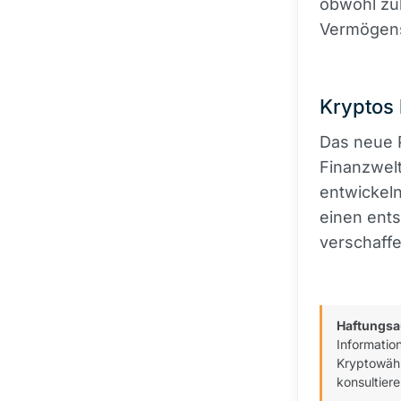
obwohl zuk
Vermögens
Kryptos
Das neue P
Finanzwelt
entwickeln
einen ents
verschaff
Haftungsa
Informatio
Kryptowähr
konsultiere