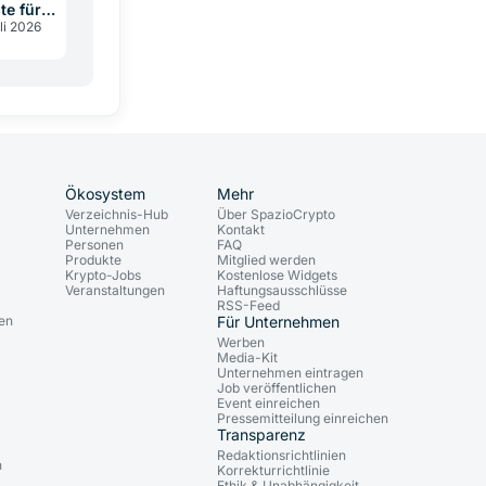
te für
li 2026
tändler
Ökosystem
Mehr
Verzeichnis-Hub
Über SpazioCrypto
Unternehmen
Kontakt
Personen
FAQ
Produkte
Mitglied werden
Krypto-Jobs
Kostenlose Widgets
Veranstaltungen
Haftungsausschlüsse
RSS-Feed
gen
Für Unternehmen
Werben
Media-Kit
Unternehmen eintragen
Job veröffentlichen
Event einreichen
Pressemitteilung einreichen
Transparenz
n
Redaktionsrichtlinien
n
Korrekturrichtlinie
Ethik & Unabhängigkeit