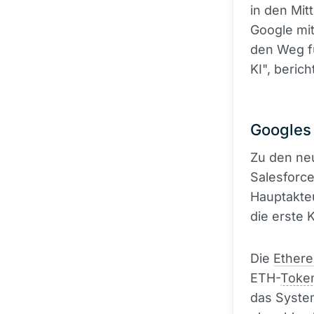
in den Mit
Google mi
den Weg f
KI", berich
Googles 
Zu den ne
Salesforce
Hauptakteu
die erste 
Die
Ether
ETH-
Toke
das System