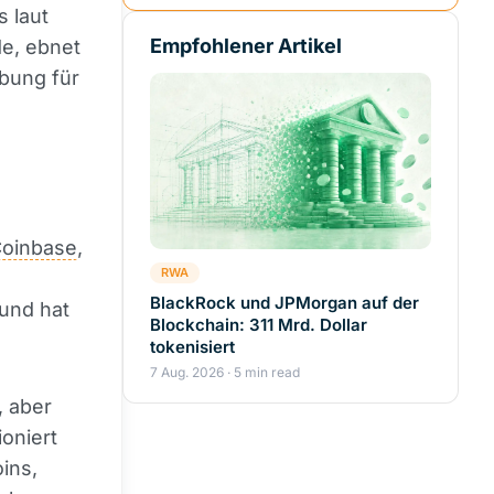
s laut
Empfohlener Artikel
e, ebnet
bung für
oinbase
,
RWA
BlackRock und JPMorgan auf der
 und hat
Blockchain: 311 Mrd. Dollar
tokenisiert
7 Aug. 2026 · 5 min read
, aber
oniert
ins,