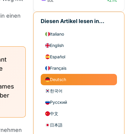
SOL
+2.1%
in einen
Diesen Artikel lesen in...
Italiano
English
Español
nnt
e
Français
Deutsch
James
한국어
über
Русский
中文
日本語
ernehmen