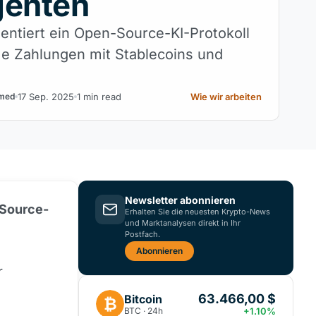
genten
entiert ein Open-Source-KI-Protokoll
e Zahlungen mit Stablecoins und
17 Sep. 2025
1 min read
Wie wir arbeiten
med
Newsletter abonnieren
-Source-
Erhalten Sie die neuesten Krypto-News
und Marktanalysen direkt in Ihr
Postfach.
Abonnieren
r
63.466,00 $
Bitcoin
₿
BTC · 24h
+1.10%