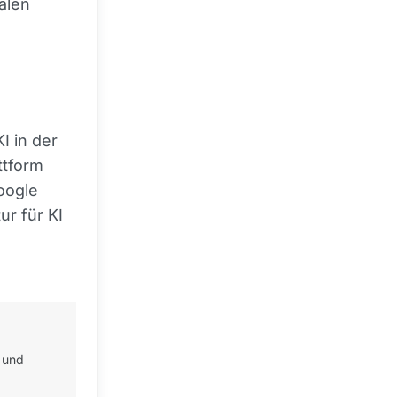
alen
I in der
ttform
oogle
ur für KI
 und