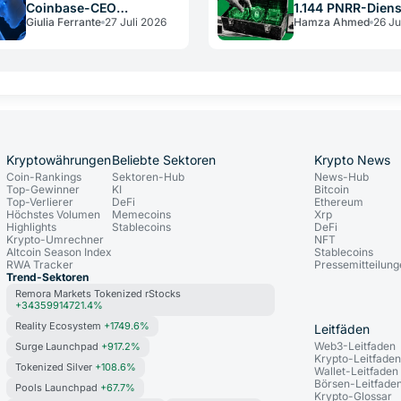
Coinbase-CEO
1.144 PNRR-Diens
Giulia Ferrante
27 Juli 2026
Hamza Ahmed
26 Ju
Armstrong hat recht, ist
deutsche Mittels
aber kein neutraler
Schiedsrichter
Kryptowährungen
Beliebte Sektoren
Krypto News
Coin-Rankings
Sektoren-Hub
News-Hub
Top-Gewinner
KI
Bitcoin
Top-Verlierer
DeFi
Ethereum
Höchstes Volumen
Memecoins
Xrp
Highlights
Stablecoins
DeFi
Krypto-Umrechner
NFT
Altcoin Season Index
Stablecoins
RWA Tracker
Pressemitteilun
Trend-Sektoren
Remora Markets Tokenized rStocks
+34359914721.4%
Reality Ecosystem
+1749.6%
Leitfäden
Web3-Leitfaden
Surge Launchpad
+917.2%
Krypto-Leitfade
Tokenized Silver
+108.6%
Wallet-Leitfaden
Börsen-Leitfade
Pools Launchpad
+67.7%
Krypto-Glossar