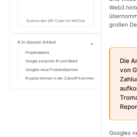
Web3 hinte
übernomme
Scanne den QR-Code mit WeChat
großen De
# In diesem Artikel
Projektdetails
Die A
Google zwischen KI und Web3
von G
Googles neue Protokollpartner
Zahlu
Kryptos können in der Zukunft kommen
aufko
Troma
Repor
Googles n