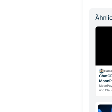
Ähnlic
Hamz
ChatGPT
MoonPa
Zahlun
MoonPay
und Clau
im Chat 
Fingerab