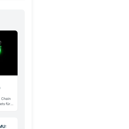
m
 Chain
ts für
anten
KMU: