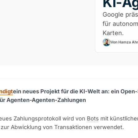
KI-A
Google präs
für autonom
Karten.
Von Hamza Ah
ndigt
ein neues Projekt für die KI-Welt an: ein Open
 für Agenten-Agenten-Zahlungen
eues Zahlungsprotokoll wird von
Bots
mit künstliche
z zur Abwicklung von Transaktionen verwendet.