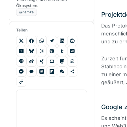
Ökosystem.
@hamza
Projektd
Das Protok
Teilen
menschlic
und zu erh
Zurzeit fu
Stablecoin
zu einer 
geäußert, 
Google 
Es schein
und Web3 e