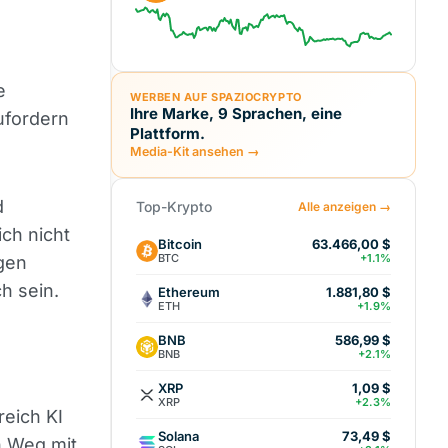
e
WERBEN AUF SPAZIOCRYPTO
Ihre Marke, 9 Sprachen, eine
ufordern
Plattform.
Media-Kit ansehen →
d
Top-Krypto
Alle anzeigen →
ich nicht
Bitcoin
63.466,00 $
BTC
+1.1%
gen
h sein.
Ethereum
1.881,80 $
ETH
+1.9%
BNB
586,99 $
BNB
+2.1%
XRP
1,09 $
XRP
+2.3%
eich KI
Solana
73,49 $
n Weg mit