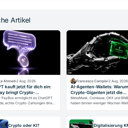
he Artikel
a Ahmed
2 Aug. 2026
Francesco Campisi
2 Aug. 2026
 kauft jetzt für dich ein:
AI-Agenten-Wallets: Waru
y bringt Crypto-
Crypto-Giganten jetzt die
gen in den Chat
Schienen bauen
 PayBox ermöglicht es ChatGPT
MetaMask, Coinbase, OKX und BNB
de, echte Crypto-Zahlungen direkt
haben binnen weniger Wochen Walle
auszuführen. Non-custodial, per
KI-Agenten lanciert. Warum die Gig
druck bestätigt, aber mit…
Infrastruktur für eine…
Crypto oder KI?
Digitalisierung 