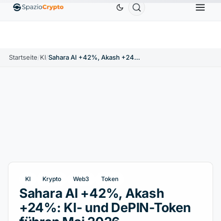
Ethereum
1.880,58 $
Tether
0,9991 $
BNB
5
1.10%
ETH
↑1.90%
USDT
↑0.00%
BNB
Startseite
/
KI
/
Sahara AI +42%, Akash +24%: KI- und DePIN-Token führen Mai 2026
KI
Krypto
Web3
Token
Sahara AI +42%, Akash
+24%: KI- und DePIN-Token