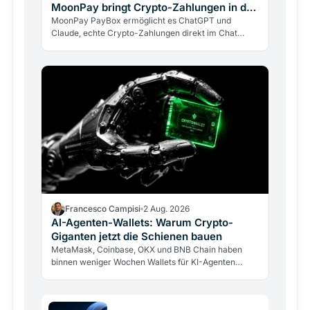
MoonPay bringt Crypto-Zahlungen in den
Chat
MoonPay PayBox ermöglicht es ChatGPT und
Claude, echte Crypto-Zahlungen direkt im Chat
auszuführen. Non-custodial, per Fingerabdruck
bestätigt, aber mit…
Francesco Campisi
2 Aug. 2026
AI-Agenten-Wallets: Warum Crypto-
Giganten jetzt die Schienen bauen
MetaMask, Coinbase, OKX und BNB Chain haben
binnen weniger Wochen Wallets für KI-Agenten
lanciert. Warum die Giganten Infrastruktur für eine…