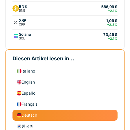
BNB
586,99 $
BNB
+2.1%
XRP
1,09 $
XRP
+2.3%
Solana
73,49 $
SOL
+2.1%
Diesen Artikel lesen in...
Italiano
English
Español
Français
Deutsch
한국어