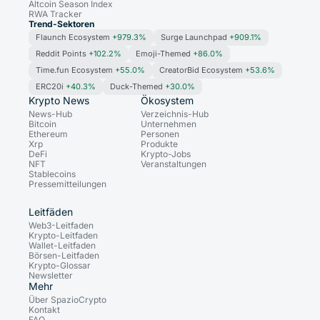
Altcoin Season Index
RWA Tracker
Trend-Sektoren
Flaunch Ecosystem
+979.3%
Surge Launchpad
+909.1%
Reddit Points
+102.2%
Emoji-Themed
+86.0%
Time.fun Ecosystem
+55.0%
CreatorBid Ecosystem
+53.6%
ERC20i
+40.3%
Duck-Themed
+30.0%
Krypto News
Ökosystem
News-Hub
Verzeichnis-Hub
Bitcoin
Unternehmen
Ethereum
Personen
Xrp
Produkte
DeFi
Krypto-Jobs
NFT
Veranstaltungen
Stablecoins
Pressemitteilungen
Leitfäden
Web3-Leitfaden
Krypto-Leitfaden
Wallet-Leitfaden
Börsen-Leitfaden
Krypto-Glossar
Newsletter
Mehr
Über SpazioCrypto
Kontakt
FAQ