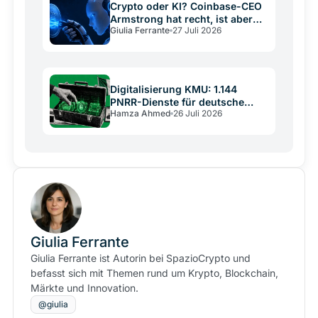
Crypto oder KI? Coinbase-CEO
Armstrong hat recht, ist aber
Giulia Ferrante
27 Juli 2026
kein neutraler Schiedsrichter
Digitalisierung KMU: 1.144
PNRR-Dienste für deutsche
Hamza Ahmed
26 Juli 2026
Mittelständler
Giulia Ferrante
Giulia Ferrante ist Autorin bei SpazioCrypto und
befasst sich mit Themen rund um Krypto, Blockchain,
Märkte und Innovation.
@giulia