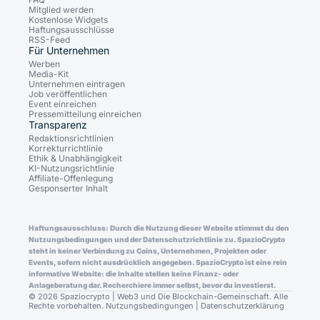
Mitglied werden
Kostenlose Widgets
Haftungsausschlüsse
RSS-Feed
Für Unternehmen
Werben
Media-Kit
Unternehmen eintragen
Job veröffentlichen
Event einreichen
Pressemitteilung einreichen
Transparenz
Redaktionsrichtlinien
Korrekturrichtlinie
Ethik & Unabhängigkeit
KI-Nutzungsrichtlinie
Affiliate-Offenlegung
Gesponserter Inhalt
Haftungsausschluss: Durch die Nutzung dieser Website stimmst du den
Nutzungsbedingungen und der Datenschutzrichtlinie zu. SpazioCrypto
steht in keiner Verbindung zu Coins, Unternehmen, Projekten oder
Events, sofern nicht ausdrücklich angegeben. SpazioCrypto ist eine rein
informative Website: die Inhalte stellen keine Finanz- oder
Anlageberatung dar. Recherchiere immer selbst, bevor du investierst.
© 2026 Spaziocrypto | Web3 und Die Blockchain-Gemeinschaft. Alle
Rechte vorbehalten.
Nutzungsbedingungen
|
Datenschutzerklärung