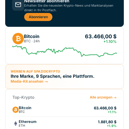
Newsletter abonnieren
Erhalten Sie die neuesten Krypto-News und Marktanalysen
direkt in Ihr Postfach.
Abonnieren
63.466,00 $
Bitcoin
₿
BTC · 24h
+1.10%
WERBEN AUF SPAZIOCRYPTO
Ihre Marke, 9 Sprachen, eine Plattform.
Media-Kit ansehen →
Top-Krypto
Alle anzeigen →
Bitcoin
63.466,00 $
BTC
+1.1%
Ethereum
1.881,80 $
ETH
+1.9%