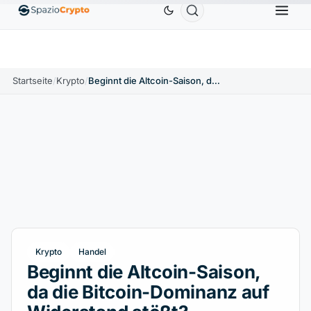
Ethereum
1.880,58 $
Tether
0,9991 $
BNB
↑1.10%
ETH
↑1.90%
USDT
↑0.00%
BNB
Startseite
/
Krypto
/
Beginnt die Altcoin-Saison, da die Bitcoin-Dominanz auf Widerstand stößt?
Krypto
Handel
Beginnt die Altcoin-Saison,
da die Bitcoin-Dominanz auf