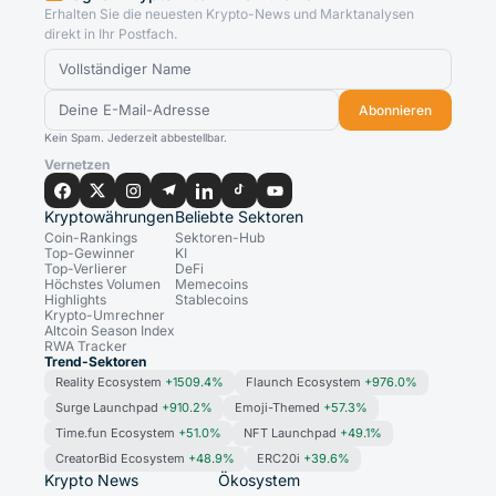
Erhalten Sie die neuesten Krypto-News und Marktanalysen
direkt in Ihr Postfach.
Abonnieren
Kein Spam. Jederzeit abbestellbar.
Vernetzen
Kryptowährungen
Beliebte Sektoren
Coin-Rankings
Sektoren-Hub
Top-Gewinner
KI
Top-Verlierer
DeFi
Höchstes Volumen
Memecoins
Highlights
Stablecoins
Krypto-Umrechner
Altcoin Season Index
RWA Tracker
Trend-Sektoren
Reality Ecosystem
+1509.4%
Flaunch Ecosystem
+976.0%
Surge Launchpad
+910.2%
Emoji-Themed
+57.3%
Time.fun Ecosystem
+51.0%
NFT Launchpad
+49.1%
CreatorBid Ecosystem
+48.9%
ERC20i
+39.6%
Krypto News
Ökosystem