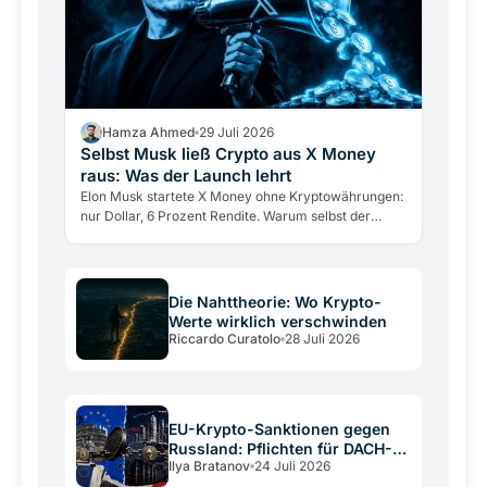
Hamza Ahmed
29 Juli 2026
Selbst Musk ließ Crypto aus X Money
raus: Was der Launch lehrt
Elon Musk startete X Money ohne Kryptowährungen:
nur Dollar, 6 Prozent Rendite. Warum selbst der
größte Krypto-Verfechter sie draußen ließ und was
das über…
Die Nahttheorie: Wo Krypto-
Werte wirklich verschwinden
Riccardo Curatolo
28 Juli 2026
EU-Krypto-Sanktionen gegen
Russland: Pflichten für DACH-
Ilya Bratanov
24 Juli 2026
Betreiber