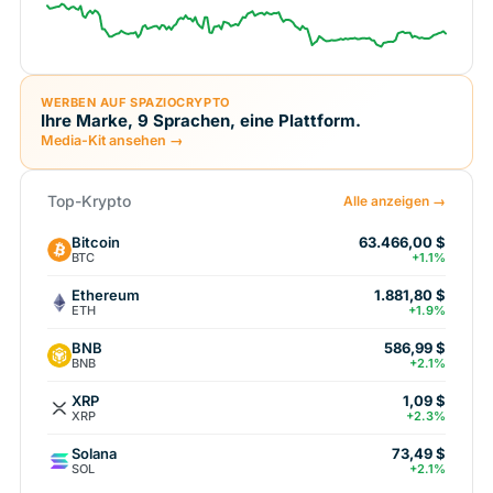
WERBEN AUF SPAZIOCRYPTO
Ihre Marke, 9 Sprachen, eine Plattform.
Media-Kit ansehen →
Top-Krypto
Alle anzeigen →
Bitcoin
63.466,00 $
BTC
+1.1%
Ethereum
1.881,80 $
ETH
+1.9%
BNB
586,99 $
BNB
+2.1%
XRP
1,09 $
XRP
+2.3%
Solana
73,49 $
SOL
+2.1%